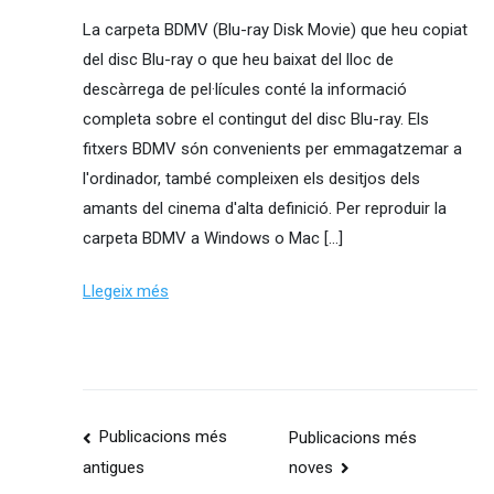
La carpeta BDMV (Blu-ray Disk Movie) que heu copiat
del disc Blu-ray o que heu baixat del lloc de
descàrrega de pel·lícules conté la informació
completa sobre el contingut del disc Blu-ray. Els
fitxers BDMV són convenients per emmagatzemar a
l'ordinador, també compleixen els desitjos dels
amants del cinema d'alta definició. Per reproduir la
carpeta BDMV a Windows o Mac [...]
Llegeix més
Navegació
Publicacions més
Publicacions més
noves
antigues
de