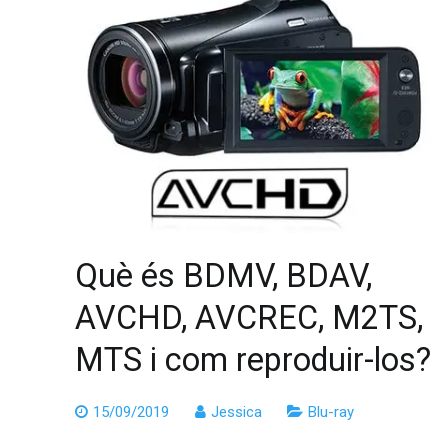
Què és BDMV, BDAV,
AVCHD, AVCREC, M2TS,
MTS i com reproduir-los?
15/09/2019
Jessica
Blu-ray