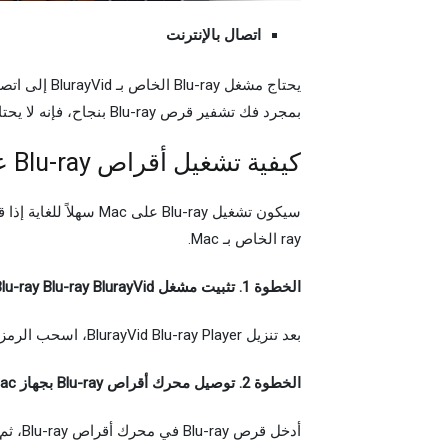
اتصال بالإنترنت
بمجرد فك تشفير قرص Blu-ray بنجاح، فإنه لا يحتاج إلى اتصال بالإنترنت عند تشغيله في المرة التالية.
كيفية تشغيل أقراص Blu-ray على جهاز Mac بسهولة
ray الخاص بـ Mac.
الخطوة 1. تثبيت مشغل Blu-ray Blu-ray BlurayVid لنظام التشغيل Mac
بعد تنزيل BlurayVid Blu-ray Player، اسحب الرمز إلى مجلد التطبيق وقم بتثبيته على جهاز Mac الخاص بك.
الخطوة 2. توصيل محرك أقراص Blu-ray بجهاز Mac