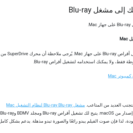
.
ستحتاج إلى محرك أقراص Blu-ray خارجي لتشغيل أقراص Blu-ray على جهاز Mac. يُرجى ملاحظة أن محرك SuperDrive من
مشغل Blu-ray Blu-ray لنظام التشغيل Mac
يعمل على نظام التشغيل macOS 10.8 إلى أحدث إصدار من macOS. يتيح لك تشغيل أقراص Blu-ray ومجلد BDMV وBlu-ray
د فقدان للجودة، لذا فإن صوت الفيلم يبدو رائعًا والصورة تبدو مذهلة. يدعم بشكل كامل