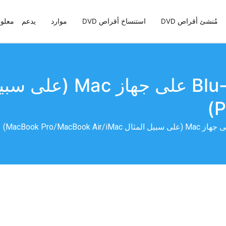
مُنشئ أقراص DVD
استنساخ أقراص DVD
موارد
يدعم
معلوم
P