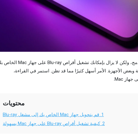
لا يأتي جهاز Mac مزودًا ببرنامج تشغيل Blu-ray مدمج، ولكن لا يزال بإمكانك تشغيل أقراص Blu-ray على جهاز
Blu-r التابع لجهة خارجية وبعض الأجهزة. الأمر أسهل كثيرًا مما قد تظن. استمر في القراءة،
محتويات
1.
قم بتحويل جهاز Mac الخاص بك إلى مشغل Blu-ray
2.
كيفية تشغيل أقراص Blu-ray على جهاز Mac بسهولة