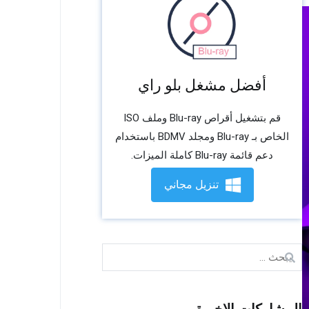
أفضل مشغل بلو راي
قم بتشغيل أقراص Blu-ray وملف ISO
الخاص بـ Blu-ray ومجلد BDMV باستخدام
دعم قائمة Blu-ray كاملة الميزات.
تنزيل مجاني
بحث
عن: