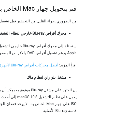
قم بتحويل جهاز Mac الخاص بك إلى مشغل Blu-ray
من الضروري إجراء القليل من التحضير قبل تشغيل Blu-ray على جهاز Mac
محرك أقراص Blu-ray خارجي لنظام التشغيل Mac
Apple يدعم تشغيل أقراص DVD والأقراص المضغوطة فقط، ولا يمكنك استخدامه لتشغيل أقراص Blu-ray.
اقرأ المزيد:
أفضل محركات أقراص Blu-ray لأجهزة كمبيوتر Mac
مشغل بلو راي لنظام ماك
إن العثور على مشغل Blu-ray موثوق به يمكن أن يتجنب العديد من المتاعب.
ISO على جهاز Mac الخاص بك. لا يوج
قائمة Blu-ray الأصلية.