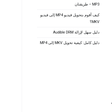
MP3 – طريقتان
كيف أقوم بتحويل فيديو MP4 إلى فيديو
MKV؟
دليل سهل لإزالة Audible DRM
دليل كامل: كيفية تحويل MKV إلى MP4