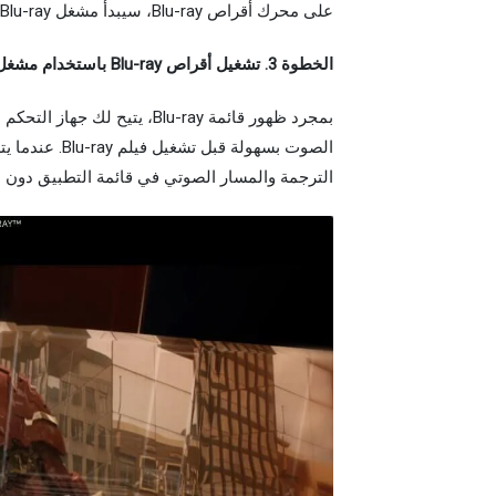
على محرك أقراص Blu-ray، سيبدأ مشغل Blu-ray Blu-ray من BlurayVid تلقائيًا في تشغيل عنوان الفيلم الموجود فيه.
الخطوة 3. تشغيل أقراص Blu-ray باستخدام مشغل Blu-ray الخاص بجهاز Mac
الصوت بسهولة 
الترجمة والمسار الصوتي في قائمة التطبيق دون الرجوع 