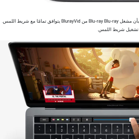
إذا كنت تستخدم جهاز MacBook Pro، فقد تتفاجأ بأن مشغل Blu-ray Blu-ray من BlurayVid يتوافق تمامًا مع شريط اللمس.