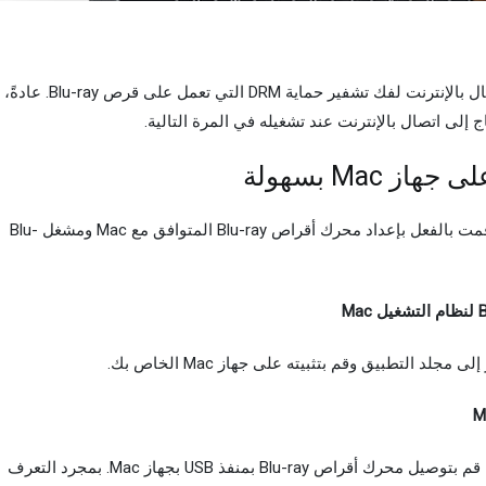
يحتاج مشغل Blu-ray الخاص بـ BlurayVid إلى اتصال بالإنترنت لفك تشفير حماية DRM التي تعمل على قرص Blu-ray. عادةً،
سيكون تشغيل Blu-ray على Mac سهلاً للغاية إذا قمت بالفعل بإعداد محرك أقراص Blu-ray المتوافق مع Mac ومشغل Blu-
أدخل قرص Blu-ray في محرك أقراص Blu-ray، ثم قم بتوصيل محرك أقراص Blu-ray بمنفذ USB بجهاز Mac. بمجرد التعرف