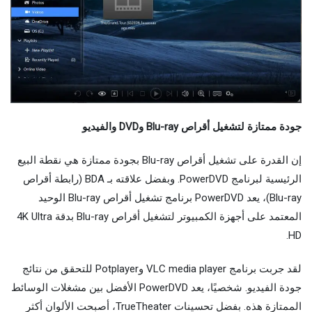
جودة ممتازة لتشغيل أقراص Blu-ray وDVD والفيديو
إن القدرة على تشغيل أقراص Blu-ray بجودة ممتازة هي نقطة البيع
الرئيسية لبرنامج PowerDVD. وبفضل علاقته بـ BDA (رابطة أقراص
Blu-ray)، يعد PowerDVD برنامج تشغيل أقراص Blu-ray الوحيد
المعتمد على أجهزة الكمبيوتر لتشغيل أقراص Blu-ray بدقة 4K Ultra
HD.
لقد جربت برنامج VLC media player وPotplayer للتحقق من نتائج
جودة الفيديو. شخصيًا، يعد PowerDVD الأفضل بين مشغلات الوسائط
الممتازة هذه. بفضل تحسينات TrueTheater، أصبحت الألوان أكثر