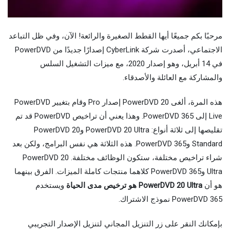
مرحبًا بكم جميعًا أيها القطط الصغيرة والرائعة! الآن، وفي ظل التباعد
الاجتماعي، أصدرت شركة CyberLink إصدارًا جديدًا من PowerDVD
في 14 أبريل، وهو إصدار 2020، مع ميزات التشغيل السلس
والمشاركة مع العائلة والأصدقاء.
هذه المرة، ألغى PowerDVD 20 إصدار Pro وقام بتغيير PowerDVD
Live إلى PowerDVD 365. وهذا يعني أن تراخيص PowerDVD قد تم
تقليصها إلى ثلاثة أنواع: PowerDVD 20 Ultra وPowerDVD 20
Standard وPowerDVD 365. هذه الثلاثة هي نفس البرامج، ولكن بعد
شراء تراخيص مختلفة، ستكون الوظائف مختلفة. PowerDVD 20
Ultra وPowerDVD 365 كلاهما منتجات كاملة الميزات. الفرق بينهما
هو أن
PowerDVD 20 Ultra هو ترخيص مدى الحياة
ويستخدم
PowerDVD 365 نموذج الاشتراك.
بإمكانك النقر على زر التنزيل المجاني لتنزيل الإصدار التجريبي