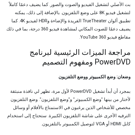
بت الأصلي لتشغيل الفيديو والصوت والصور. كما يضيف دعمًا كاملاً
لتشغيل فيديو 8K على وضع التلفزيون. بالإضافة إلى ذلك، يمكنه
تطبيق ألوان TrueTheater الفريدة والإضاءة وHDR لفيديو 4K. كما
يضيف دعمًا للصوت المكاني لمشاهدة فيديو 360 درجة، بما في ذلك
مقاطع فيديو YouTube 360.
مراجعة الميزات الرئيسية لبرنامج
PowerDVD ومفهوم التصميم
وضعان: وضع الكمبيوتر ووضع التلفزيون
بمجرد أن أبدأ تشغيل PowerDVD لأول مرة، تظهر لي نافذة منبثقة
لأختار من بينها "وضع الكمبيوتر" و"وضع التلفزيون". وضع التلفزيون
مخصص للأشخاص الذين يرغبون في الاستمتاع بالأفلام أو وسائل
الترفيه الأخرى على شاشة التلفزيون الكبيرة. ستحتاج إلى استخدام
كابل HDMI أو VGA لتوصيل الكمبيوتر بالتلفزيون.