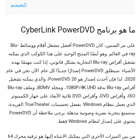
التصميم
ما هو برنامج CyberLink PowerDVD
على مر السنين، كان PowerDVD أفضل مشغل أفلام ووسائط Blu-
ray في العالم. وهو أيضًا المنتج الوحيد على هذا الكوكب الذي يمكنه
تشغيل أقراص Blu-ray التجارية بشكل قانوني، إذا كنت مهتمًا بهذه
الأشياء. سيطلق PowerDVD إصدارًا جديدًا كل عام. الآن نحن في عام
2020، لذا فإن أحدث إصدار هو PowerDVD 20، والذي يمكنه تشغيل
أقراص Blu-ray بدقة 1080P/4K UHD، ومجلد BDMV، وملف Blu-ray
ISO، وأقراص DVD، وأقراص DVD ثلاثية الأبعاد على جهاز الكمبيوتر
الذي يعمل بنظام Windows. بفضل تحسينات TrueTheater الفريدة،
ستتمتع بتجربة بصرية وصوتية مذهلة. يرجى ملاحظة أن PowerDVD
يحتوي على إصدار لنظام Windows فقط.
من بين الميزات الأخرى التي يمكنك الانتباه إليها هو ترقية محرك 64