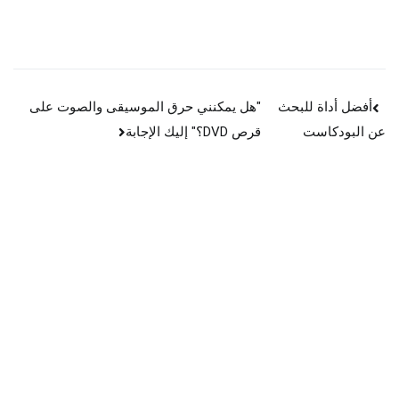
التنقل
أفضل أداة للبحث
"هل يمكنني حرق الموسيقى والصوت على
قرص DVD؟" إليك الإجابة
عن البودكاست
بين
المشاركات