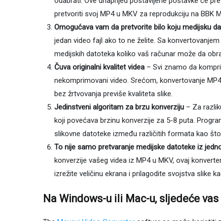
odabrati. Ove unaprijed postavljene postavke će pretv
pretvoriti svoj MP4 u MKV za reprodukciju na BBK M
Omogućava vam da pretvorite bilo koju medijsku d
jedan video fajl ako to ne želite. Sa konvertovanj
medijskih datoteka koliko vaš računar može da obr
Čuva originalni kvalitet videa
– Svi znamo da komprim
nekomprimovani video. Srećom, konvertovanje MP4 u
bez žrtvovanja previše kvaliteta slike.
Jedinstveni algoritam za brzu konverziju
– Za razlik
koji povećava brzinu konverzije za 5-8 puta. Progra
slikovne datoteke između različitih formata kao što
To nije samo pretvaranje medijske datoteke iz jedno
konverzije vašeg videa iz MP4 u MKV, ovaj konverte
izrežite veličinu ekrana i prilagodite svojstva slike k
Na Windows-u ili Mac-u, sljedeće vas