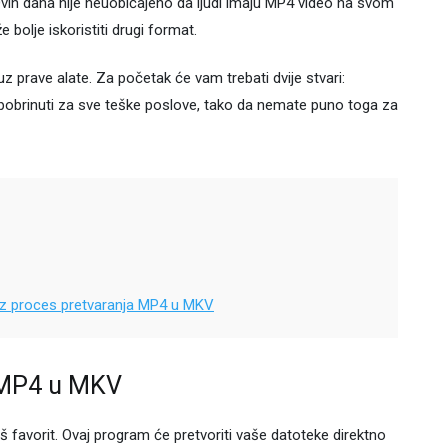
 Ovih dana nije neuobičajeno da ljudi imaju MP4 video na svom
e bolje iskoristiti drugi format.
 prave alate. Za početak će vam trebati dvije stvari:
pobrinuti za sve teške poslove, tako da nemate puno toga za
roz proces pretvaranja MP4 u MKV
e MP4 u MKV
š favorit. Ovaj program će pretvoriti vaše datoteke direktno