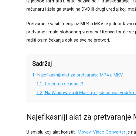
iz jednog formata u drugi naziva se i “transkodiranje”.
računaru i žele ga staviti na DVD ili drugi uređaj koji mož
Pretvaranje vaših medija iz MP4 u MKV je jednostavno uz
pretvarač i malo slobodnog vremena! Konvertor će se 
raditi osim čekanja dok se sve ne pretvori.
Sadržaj
1.
Najefikasniji alat za pretvaranje MP4 u MKV
1.1.
Po čemu se ističe?
1.2.
Na Windows-u ili Mac-u, sljedeće vas vodi k
Najefikasniji alat za pretvaranj
U smislu koji alat koristiti,
Movavi Video Converter
je na