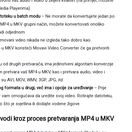
oriti vaš audio i video u željeni kvalitet (na primjer, možete
edia Playerima).
atoteku u batch modu
– Ne morate da konvertujete jedan po
em MP4 u MKV grupni način, možete konvertovati onoliko
adi odjednom.
ovani video nikada ne izgleda tako dobro kao
 MKV koristeći Movavi Video Converter će ga pretvoriti
u od drugih pretvarača, ima jedinstveni algoritam konverzije
m pretvara vaš MP4 u MKV, kao i pretvara audio, video i
 su AVI, MOV, WMV, 3GP, JPG, itd.
g formata u drugi, već ima i opcije za uređivanje
– Prije
r vam omogućava da uredite svoj video. Rotirajte datoteku,
ao što je svjetlina ili dodajte vodene žigove.
 vodi kroz proces pretvaranja MP4 u MKV