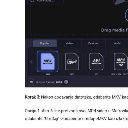
Korak 3:
Nakon dodavanja datoteke, odaberite MKV kao 
Opcija 1: Ako želite pretvoriti svoj MP4 video u Matro
odaberite “Uređaji”->odaberite uređaj->MKV kao izlazni