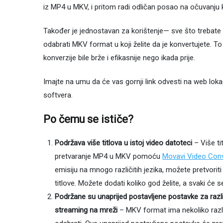
iz MP4 u MKV, i pritom radi odličan posao na očuvanju k
Također je jednostavan za korištenje— sve što trebate uč
odabrati MKV format u koji želite da je konvertujete. T
konverzije bile brže i efikasnije nego ikada prije.
Imajte na umu da će vas gornji link odvesti na web lokac
softvera.
Po čemu se ističe?
Podržava više titlova u istoj video datoteci
– Više ti
pretvaranje MP4 u MKV pomoću
Movavi Video Conv
emisiju na mnogo različitih jezika, možete pretvorit
titlove. Možete dodati koliko god želite, a svaki će 
Podržane su unaprijed postavljene postavke za različ
streaming na mreži
– MKV format ima nekoliko različ