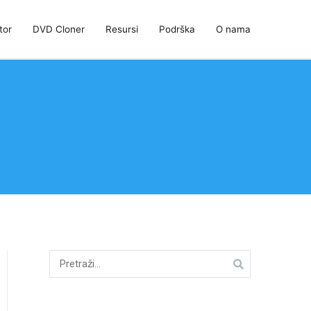
tor
DVD Cloner
Resursi
Podrška
O nama
Traži: