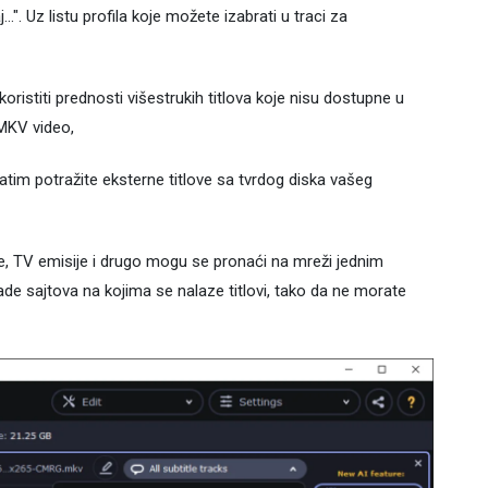
..". Uz listu profila koje možete izabrati u traci za
stiti prednosti višestrukih titlova koje nisu dostupne u
 MKV video,
zatim potražite eksterne titlove sa tvrdog diska vašeg
ove, TV emisije i drugo mogu se pronaći na mreži jednim
jade sajtova na kojima se nalaze titlovi, tako da ne morate