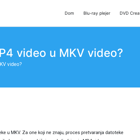
Dom
Blu-ray plejer
DVD Crea
 DVD Creator & DVD Cloner
P4 video u MKV video?
MKV video?
ke u MKV. Za one koji ne znaju, proces pretvaranja datoteke