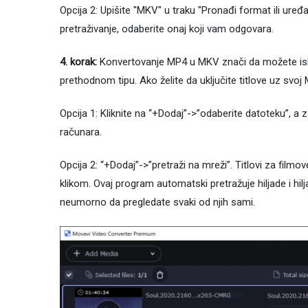
Opcija 2: Upišite "MKV" u traku "Pronađi format ili uređaj.
pretraživanje, odaberite onaj koji vam odgovara.
4. korak:
Konvertovanje MP4 u MKV znači da možete iskori
prethodnom tipu. Ako želite da uključite titlove uz svoj
Opcija 1: Kliknite na “+Dodaj”->”odaberite datoteku”, a 
računara.
Opcija 2: “+Dodaj”->”pretraži na mreži”. Titlovi za film
klikom. Ovaj program automatski pretražuje hiljade i hil
neumorno da pregledate svaki od njih sami.