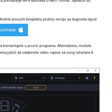
 za pretvaranje MP4 datoteka u MKV format. Sljedeće su
. Možete preuzeti besplatnu probnu verziju sa dugmeta ispod.
euzimanje
 da konvertujete u prozor programa. Alternativno, možete
lavnoj ploči da odaberete video zapise sa svog računara ili