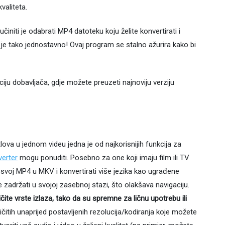
valiteta.
initi je odabrati MP4 datoteku koju želite konvertirati i
o je tako jednostavno! Ovaj program se stalno ažurira kako bi
iju dobavljača, gdje možete preuzeti najnoviju verziju
tlova u jednom videu jedna je od najkorisnijih funkcija za
erter
mogu ponuditi. Posebno za one koji imaju film ili TV
i svoj MP4 u MKV i konvertirati više jezika kao ugrađene
se zadržati u svojoj zasebnoj stazi, što olakšava navigaciju.
ite vrste izlaza, tako da su spremne za ličnu upotrebu ili
itih unaprijed postavljenih rezolucija/kodiranja koje možete