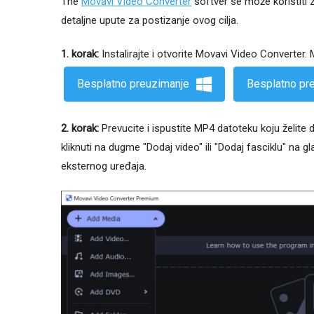
The
Movavi Video Converter
softver se može koristiti
detaljne upute za postizanje ovog cilja.
1. korak:
Instalirajte i otvorite Movavi Video Converter
Besplatno preuzimanje
Besplatno pr
2. korak:
Prevucite i ispustite MP4 datoteku koju želite
kliknuti na dugme "Dodaj video" ili "Dodaj fasciklu" na g
eksternog uređaja.