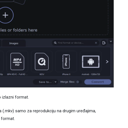
izlazni format.
ska (.mkv) samo za reprodukciju na drugim uređajima,
 format.