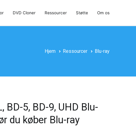
or
DVD Cloner
Ressourcer
Støtte
Om os
Hjem
Ressourcer
Blu-ray
, BD-5, BD-9, UHD Blu-
r du køber Blu-ray