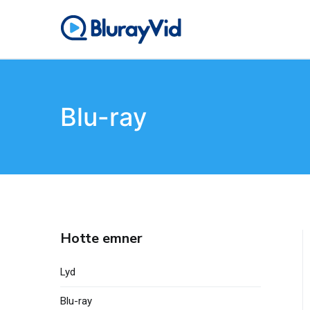
Gå
til
BlurayVid
Bedste Blu-ray-afspille
indhold
Blu-ray
Hotte emner
Lyd
Blu-ray