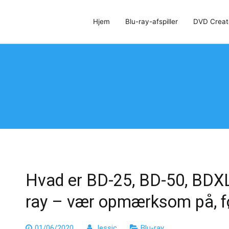
Hjem
Blu-ray-afspiller
DVD Creat
r, DVD Creator og DVD Cloner
Hvad er BD-25, BD-50, BDXL
ray – vær opmærksom på, fø
01/06/2020
Jessic
Blu-ray