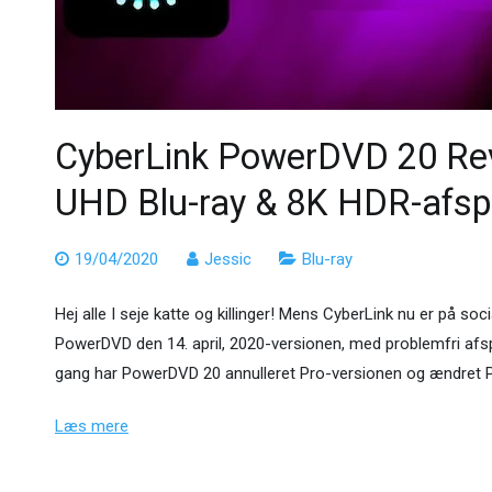
CyberLink PowerDVD 20 Rev
UHD Blu-ray & 8K HDR-afspil
19/04/2020
Jessic
Blu-ray
Hej alle I seje katte og killinger! Mens CyberLink nu er på soci
PowerDVD den 14. april, 2020-versionen, med problemfri afsp
gang har PowerDVD 20 annulleret Pro-versionen og ændret Po
Læs mere