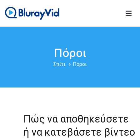
Μετάβαση
στο
περιεχόμενο
BlurayVid
Καλύτερο Blu-ray Player, DVD Creator & DVD Cloner
Πόροι
Σπίτι
Πόροι
Πώς να αποθηκεύσετε
ή να κατεβάσετε βίντεο