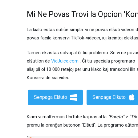
Mi Ne Povas Trovi la Opcion 'Kon
La kialo estas sufiĉe simpla: vi ne povas elŝuti videon d
povas facile konservi TikTok-videojn, iuj kreintoj elektas
Tamen ekzistas solvoj al ĉi tiu problemo. Se vi ne pova
elŝutilon de
VidJuice.com
. Ĉi tiu speciala programar
aliaj pli ol 10 000 retejoj per unu klako kaj transdoni ili
Konservi de sia video.
Senpaga Elŝuto
Senpaga Elŝuto
Kiam vi malfermas UniTube kaj iras al la
"Enreta" > "Ti
premu la oranĝan butonon "Elŝuti". La programo aŭtoma