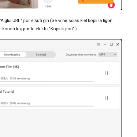
lglui URL" por elŝuti ĝin (Se vi ne scias kiel kopii la ligon
konon kaj poste elektu "Kopii ligilon" ).