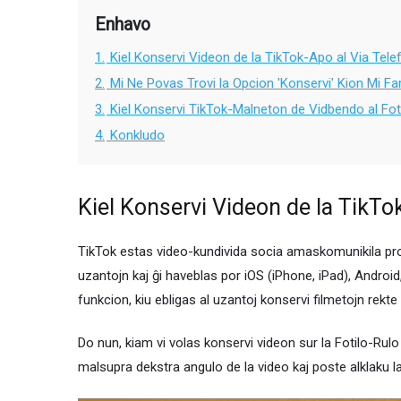
Enhavo
1.
Kiel Konservi Videon de la TikTok-Apo al Via Tel
2.
Mi Ne Povas Trovi la Opcion 'Konservi' Kion Mi Fa
3.
Kiel Konservi TikTok-Malneton de Vidbendo al Fotil
4.
Konkludo
Kiel Konservi Videon de la TikTo
TikTok estas video-kundivida socia amaskomunikila pro
uzantojn kaj ĝi haveblas por iOS (iPhone, iPad), Android,
funkcion, kiu ebligas al uzantoj konservi filmetojn rekte 
Do nun, kiam vi volas konservi videon sur la Fotilo-Rul
malsupra dekstra angulo de la video kaj poste alklaku l