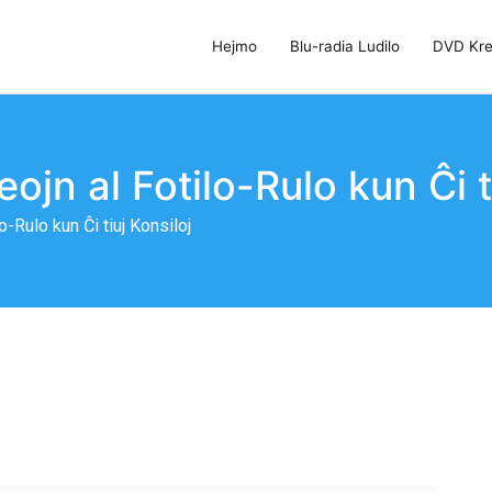
Hejmo
Blu-radia Ludilo
DVD Kre
lo, DVD-Kreinto kaj DVD-Klonilo
jn al Fotilo-Rulo kun Ĉi ti
-Rulo kun Ĉi tiuj Konsiloj