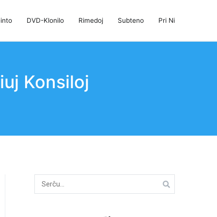
into
DVD-Klonilo
Rimedoj
Subteno
Pri Ni
uj Konsiloj
Serĉu: