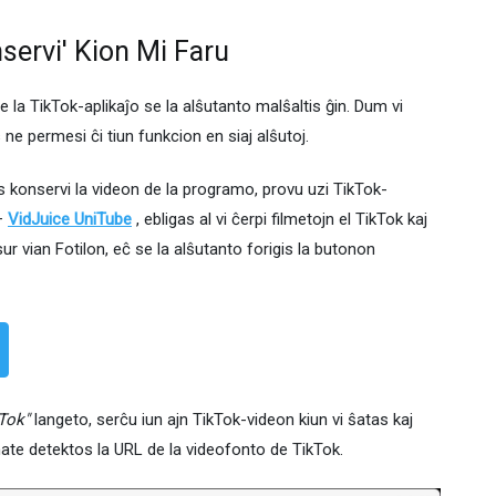
servi' Kion Mi Faru
e la TikTok-aplikaĵo se la alŝutanto malŝaltis ĝin. Dum vi
 ne permesi ĉi tiun funkcion en siaj alŝutoj.
s konservi la videon de la programo, provu uzi TikTok-
o—
VidJuice UniTube
, ebligas al vi ĉerpi filmetojn el TikTok kaj
n sur vian Fotilon, eĉ se la alŝutanto forigis la butonon
kTok"
langeto, serĉu iun ajn TikTok-videon kiun vi ŝatas kaj
te detektos la URL de la videofonto de TikTok.