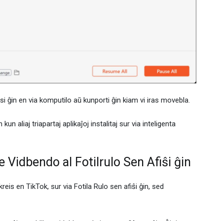
si ĝin en via komputilo aŭ kunporti ĝin kiam vi iras movebla.
n aliaj triapartaj aplikaĵoj instalitaj sur via inteligenta
 Vidbendo al Fotilrulo Sen Afiŝi ĝin
kreis en TikTok, sur via Fotila Rulo sen afiŝi ĝin, sed