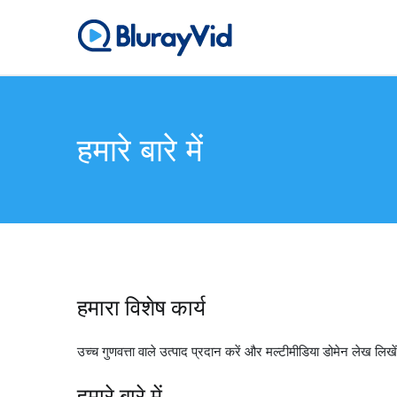
सामग्री
पर
ब्लूरेविड
सर्वश्रेष्ठ ब्लू-रे प्लेयर, डीवीडी
जाएं
हमारे बारे में
हमारा विशेष कार्य
उच्च गुणवत्ता वाले उत्पाद प्रदान करें और मल्टीमीडिया डोमेन लेख लिखे
हमारे बारे में