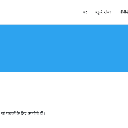
घर
ब्लू-रे प्लेयर
डीवीडी
 क्रिएटर और डीवीडी क्लोनर
ं जो पाठकों के लिए उपयोगी हों।