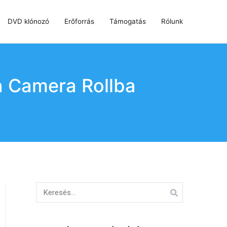
DVD klónozó
Erőforrás
Támogatás
Rólunk
a Camera Rollba
Keresés: