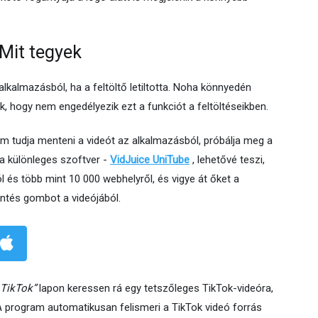
Mit tegyek
lkalmazásból, ha a feltöltő letiltotta. Noha könnyedén
, hogy nem engedélyezik ezt a funkciót a feltöltéseikben.
 tudja menteni a videót az alkalmazásból, próbálja meg a
 a különleges szoftver -
VidJuice UniTube
, lehetővé teszi,
ól és több mint 10 000 webhelyről, és vigye át őket a
Mentés gombot a videójából.
„TikTok”
lapon keressen rá egy tetszőleges TikTok-videóra,
A program automatikusan felismeri a TikTok videó forrás