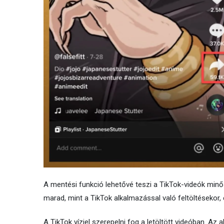
A mentési funkció lehetővé teszi a TikTok-videók min
marad, mint a TikTok alkalmazással való feltöltésekor
A TikTok vízjel szerepelni fog a letöltött videóban. Az 