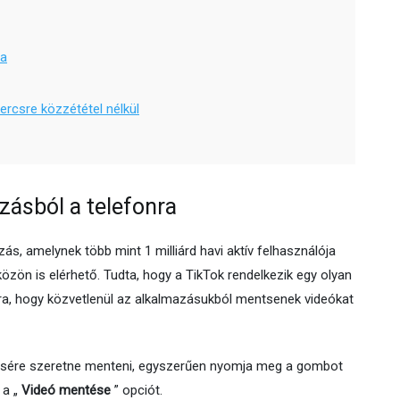
ra
rcsre közzététel nélkül
zásból a telefonra
, amelynek több mint 1 milliárd havi aktív felhasználója
özön is elérhető. Tudta, hogy a TikTok rendelkezik egy olyan
ára, hogy közvetlenül az alkalmazásukból mentsenek videókat
rcsére szeretne menteni, egyszerűen nyomja meg a gombot
 a „
Videó mentése
” opciót.