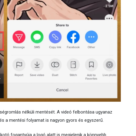
őségromlás nélküli mentését. A videó felbontása ugyanaz
, és a mentési folyamat is nagyon gyors és egyszerű.
alkotó fogantyúja a logó alatt is megjelenik a könnyebb