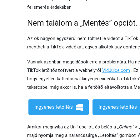
felismerés érdekében.
Nem találom a „Mentés” opciót. 
Az ok nagyon egyszerű: nem tölthet le videót a TikTok a
mentheti a TikTok-videókat, egyes alkotók úgy döntenek
Vannak azonban megoldások erre a problémára. Ha nem
TikTok letöltőszoftvert a webhelyről
VidJuice.com
. Ez
hogy egyetlen kattintással kinyerjen videókat a TikTokr
tekercsbe, még akkor is, ha a feltöltő eltávolította a 
Ingyenes letöltés
Ingyenes letöltés
Amikor megnyitja az UniTube-ot, és belép a
„Online” > 
majd nyomja meg a narancssárga „Letöltés” ​​gombot. 