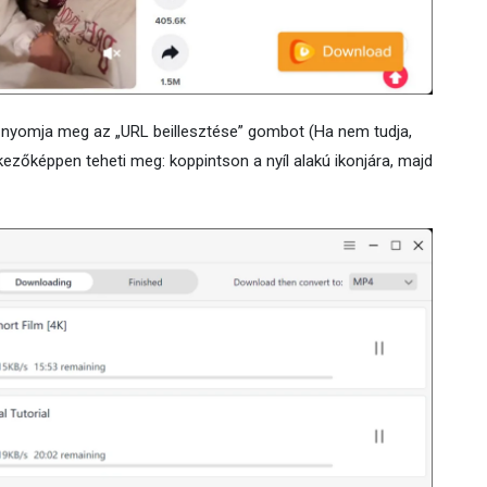
z nyomja meg az „URL beillesztése” gombot (Ha nem tudja,
kezőképpen teheti meg: koppintson a nyíl alakú ikonjára, majd