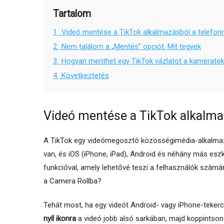
Tartalom
1.
Videó mentése a TikTok alkalmazásból a telefon
2.
Nem találom a „Mentés” opciót. Mit tegyek
3.
Hogyan menthet egy TikTok vázlatot a kamerateke
4.
Következtetés
Videó mentése a TikTok alkalma
A TikTok egy videómegosztó közösségimédia-alkalmazás
van, és iOS (iPhone, iPad), Android és néhány más eszk
funkcióval, amely lehetővé teszi a felhasználók szám
a Camera Rollba?
Tehát most, ha egy videót Android- vagy iPhone-teke
nyíl ikonra
a videó jobb alsó sarkában, majd koppintson