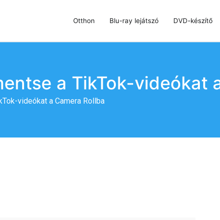
Otthon
Blu-ray lejátszó
DVD-készítő
szó, DVD-készítő és DVD-klónozó
mentse a TikTok-videókat 
ikTok-videókat a Camera Rollba