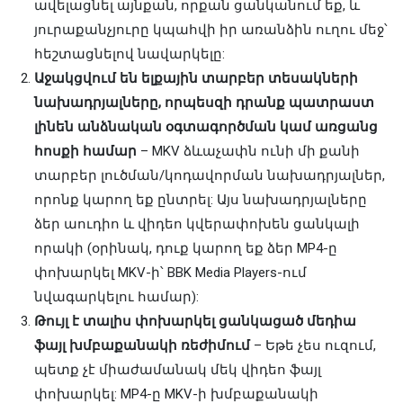
ավելացնել այնքան, որքան ցանկանում եք, և
յուրաքանչյուրը կպահվի իր առանձին ուղու մեջ՝
հեշտացնելով նավարկելը:
Աջակցվում են ելքային տարբեր տեսակների
նախադրյալները, որպեսզի դրանք պատրաստ
լինեն անձնական օգտագործման կամ առցանց
հոսքի համար
– MKV ձևաչափն ունի մի քանի
տարբեր լուծման/կոդավորման նախադրյալներ,
որոնք կարող եք ընտրել: Այս նախադրյալները
ձեր աուդիո և վիդեո կվերափոխեն ցանկալի
որակի (օրինակ, դուք կարող եք ձեր MP4-ը
փոխարկել MKV-ի՝ BBK Media Players-ում
նվագարկելու համար):
Թույլ է տալիս փոխարկել ցանկացած մեդիա
ֆայլ խմբաքանակի ռեժիմում
– Եթե չես ուզում,
պետք չէ միաժամանակ մեկ վիդեո ֆայլ
փոխարկել: MP4-ը MKV-ի խմբաքանակի