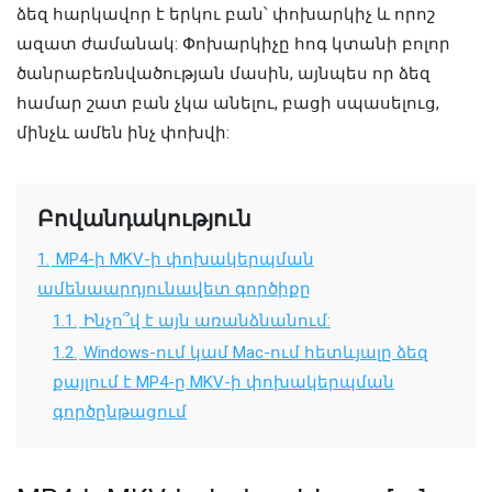
ձեզ հարկավոր է երկու բան՝ փոխարկիչ և որոշ
ազատ ժամանակ: Փոխարկիչը հոգ կտանի բոլոր
ծանրաբեռնվածության մասին, այնպես որ ձեզ
համար շատ բան չկա անելու, բացի սպասելուց,
մինչև ամեն ինչ փոխվի:
Բովանդակություն
1.
MP4-ի MKV-ի փոխակերպման
ամենաարդյունավետ գործիքը
1.1.
Ինչո՞վ է այն առանձնանում:
1.2.
Windows-ում կամ Mac-ում հետևյալը ձեզ
քայլում է MP4-ը MKV-ի փոխակերպման
գործընթացում