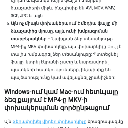
վիդեո և պատկերային ֆայլեր տարբեր
ձևաչափերի միջև, ինչպիսիք են AVI, MOV, WMV,
3GP, JPG և այլն:
Այն ոչ միայն փոխակերպում է մեդիա ֆայլը մի
ձևաչափից մյուսը, այլև ունի խմբագրման
տարբերակներ
– Նախքան ձեր տեսանյութը
MP4-ից MKV փոխարկելը, այս փոխարկիչը թույլ է
տալիս խմբագրել ձեր տեսանյութը: Պտտեցնել
ֆայլը, կտրել էկրանի չափը և կարգավորել
պատկերի հատկությունները, ինչպիսիք են
պայծառությունը կամ ավելացնել ջրանիշներ:
Windows-ում կամ Mac-ում հետևյալը
ձեզ քայլում է MP4-ը MKV-ի
փոխակերպման գործընթացում
Այն
Տեղափոխել վիդեո փոխարկիչը
ծրագրակազմը