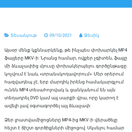
Տեսանյութ
09/10/2021
Ջեսիկ
Այսօր մենք կքննարկենք, թե ինչպես փոխարկել MP4
ֆայլերը MKV-ի: Նրանց համար, ովքեր չգիտեն, ֆայլը
մի ձևաչափից մյուսը փոխակերպելու գործընթացը
կոչվում է նաև «տրանսկոդավորում»: Մեր օրերում
հազվադեպ չէ, երբ մարդիկ իրենց համակարգչում
ունեն MP4 տեսահոլովակ և ցանկանում են այն
տեղադրել DVD կամ այլ սարքի վրա, որը կարող է
ավելի լավ օգտագործել այլ ձևաչափ:
Ձեր լրատվամիջոցները MP4-ից MKV-ի վերածելը
հեշտ է ճիշտ գործիքների միջոցով: Սկսելու համար