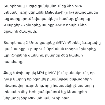
Տարբերակ 1. Եթե ցանկանում եք ձեր MP4
տեսանյութը վերածել Matroska-ի (.mkv) պարզապես
այլ սարքերում նվագարկելու համար, ընտրեք
«Սարքեր»->ընտրեք սարքը->MKV որպես ձեր
ելքային ձևաչափ:
Տարբերակ 2. Մուտքագրեք «MKV» «Գտնել ձևաչափը
կամ սարքը…» բարում: Որոնման տողում ընտրեք
պրոֆիլների ցանկով, ընտրեք ձեզ համար
հարմարը:
Քայլ 4:
Փոխարկել MP4-ը MKV-ին, նշանակում է, որ
դուք կարող եք օգտվել բազմաթիվ ենթագրերի
հնարավորությունից, որը հասանելի չէ նախորդ
տեսակի մեջ: Եթե ​​ցանկանում եք ենթագրեր
ներառել ձեր MKV տեսանյութի հետ,