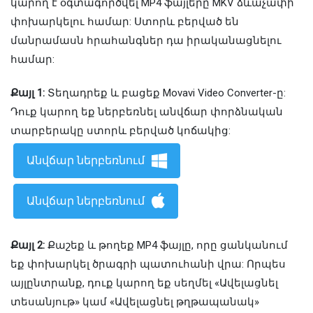
կարող է օգտագործվել MP4 ֆայլերը MKV ձևաչափի
փոխարկելու համար: Ստորև բերված են
մանրամասն հրահանգներ դա իրականացնելու
համար:
Քայլ 1:
Տեղադրեք և բացեք Movavi Video Converter-ը:
Դուք կարող եք ներբեռնել անվճար փորձնական
տարբերակը ստորև բերված կոճակից:
Անվճար ներբեռնում
Անվճար ներբեռնում
Քայլ 2:
Քաշեք և թողեք MP4 ֆայլը, որը ցանկանում
եք փոխարկել ծրագրի պատուհանի վրա: Որպես
այլընտրանք, դուք կարող եք սեղմել «Ավելացնել
տեսանյութ» կամ «Ավելացնել թղթապանակ»