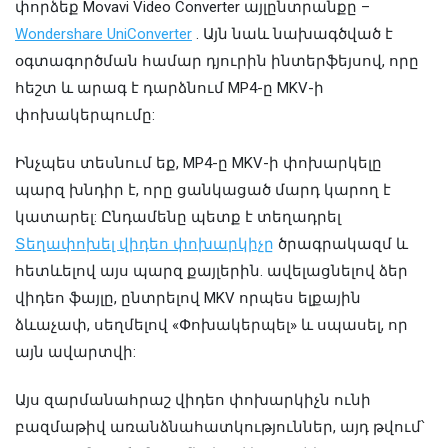
փորձեք Movavi Video Converter այլընտրանքը –
Wondershare UniConverter
. Այն նաև նախագծված է
օգտագործման համար դյուրին ինտերֆեյսով, որը
հեշտ և արագ է դարձնում MP4-ը MKV-ի
փոխակերպումը:
Ինչպես տեսնում եք, MP4-ը MKV-ի փոխարկելը
պարզ խնդիր է, որը ցանկացած մարդ կարող է
կատարել: Ընդամենը պետք է տեղադրել
Տեղափոխել վիդեո փոխարկիչը
ծրագրակազմ և
հետևելով այս պարզ քայլերին. ավելացնելով ձեր
վիդեո ֆայլը, ընտրելով MKV որպես ելքային
ձևաչափ, սեղմելով «Փոխակերպել» և սպասել, որ
այն ավարտվի:
Այս զարմանահրաշ վիդեո փոխարկիչն ունի
բազմաթիվ առանձնահատկություններ, այդ թվում՝