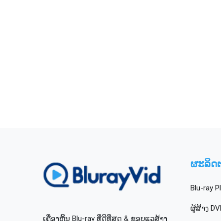
ຜະລິດ
Blu-ray P
ຜູ້ສ້າງ D
ເຄື່ອງຫຼິ້ນ Blu-ray ທີ່ດີທີ່ສຸດ & ຊອບແວສ້າງ