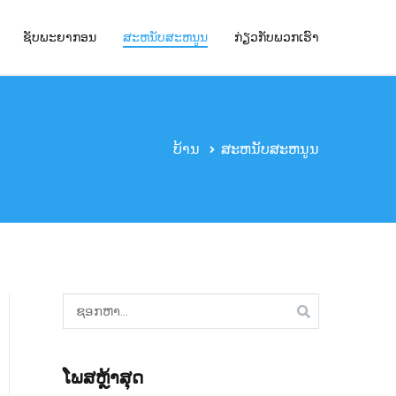
ຊັບພະຍາກອນ
ສະຫນັບສະຫນູນ
ກ່ຽວກັບພວກເຮົາ
ບ້ານ
ສະຫນັບສະຫນູນ
ຊອກ
ຫາ:
ໂພສຫຼ້າສຸດ