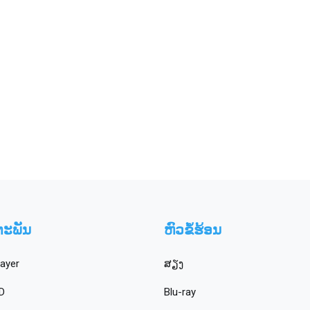
ຕະພັນ
ຫົວຂໍ້ຮ້ອນ
layer
ສຽງ
VD
Blu-ray