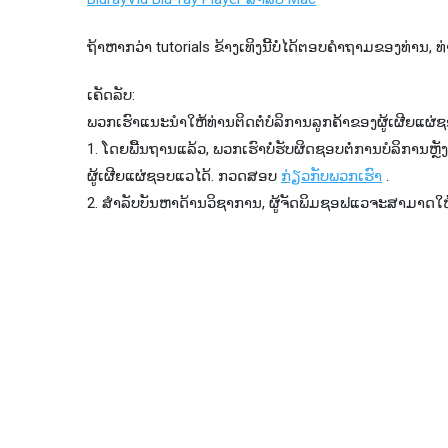
ຖ້າ​ຫາກ​ວ່າ tutorials ຂ້າງ​ເທິງ​ນີ້​ບໍ່​ໄດ້​ຕອບ​ຄໍາ​ຖາມ​ຂອງ​ທ່ານ​
ເຄັດລັບ:
ພວກເຮົາແນະນຳໃຫ້ທ່ານຕິດຕໍ່ບໍລິການລູກຄ້າຂອງຜູ້ເຜີຍແຜ່
1. ໂດຍພື້ນຖານແລ້ວ, ພວກເຮົາບໍ່ຮັບຜິດຊອບຕໍ່ການບໍລິການ
ຜູ້ເຜີຍແຜ່ຊອບແວໄດ້. ກວດສອບ
ກ່ຽວກັບພວກເຮົາ
.
2. ສໍາລັບບັນຫາດ້ານວິຊາການ, ຜູ້ຈັດພິມຊອຟແວຈະສາມາດ