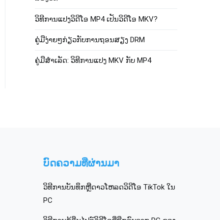
ວິ​ທີ​ການ​ແປງ​ວິ​ດີ​ໂອ MP4 ເປັນ​ວິ​ດີ​ໂອ MKV​?
ຄູ່ມືງ່າຍໆກ່ຽວກັບການຖອນສຽງ DRM
ຄູ່​ມື​ສໍາ​ເລັດ​: ວິ​ທີ​ການ​ແປງ MKV ກັບ MP4​
ບົດຄວາມທີ່ຜ່ານມາ
ວິທີການບັນທຶກຫຼືດາວໂຫລດວິດີໂອ TikTok ໃນ
PC