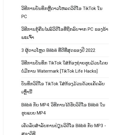
ວິທີການບັນທຶກຫຼືດາວໂຫລດວິດີໂອ TikTok ໃນ
PC
ວິ​ທີ​ການ​ກູ້​ຄືນ​ໄຟລ​໌​ວິ​ດີ​ໂອ​ທີ່​ຖືກ​ລົບ​ຈາກ PC ຂອງ​ຂ້າ​
ພະ​ເຈົ້າ​
3 ຜູ້ດາວໂຫຼດ Bilibili ທີ່ດີທີ່ສຸດຂອງປີ 2022
ວິທີການບັນທຶກ TikTok ໃສ່ກ້ອງຖ່າຍຮູບມ້ວນໂດຍ
ບໍ່ມີການ Watermark [TikTok Life Hacks]
ບັນທຶກວິດີໂອ TikTok ໃສ່ກ້ອງມ້ວນດ້ວຍເຄັດລັບ
ເຫຼົ່ານີ້
Bilibili ກັບ MP4​: ວິ​ທີ​ການ​ໄດ້​ຮັບ​ວິ​ດີ​ໂອ Bilibili ໃນ​
ຮູບ​ແບບ MP4​
ເຄັດ​ລັບ​ສໍາ​ລັບ​ການ​ປ່ຽນ​ວິ​ດີ​ໂອ Bilibili ກັບ MP3 -
ສອງ​ວິ​ທີ​