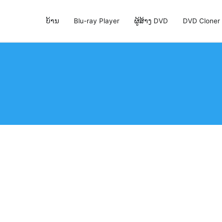
ບ້ານ
Blu-ray Player
ຜູ້ສ້າງ DVD
DVD Cloner
່ສຸດ, DVD Creator & DVD Cloner