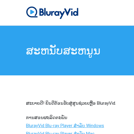
ຂ້າມ
ໄປ
BlurayVid
ເຄື່ອງຫຼິ້ນ Blu-ray ທີ່ດີທີ
ຫາ
ເນື້ອຫາ
ສະຫນັບສະຫນູນ
ສະບາຍດີ! ຍິນດີຕ້ອນຮັບສູ່ສູນຊ່ວຍເຫຼືອ BlurayVid.
ການສອນຜະລິດຕະພັນ
BlurayVid Blu-ray Player ສໍາລັບ Windows
BlurayVid Blu-ray Player ສໍາລັບ Mac