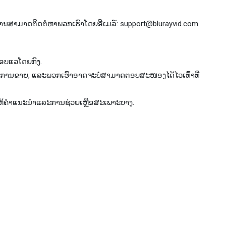
, ທ່ານ​ສາ​ມາດ​ຕິດ​ຕໍ່​ຫາ​ພວກ​ເຮົາ​ໂດຍ​ອີ​ເມລ​໌​: support@blurayvid.com​.
ຊອບແວໂດຍກົງ.
ຫຼັງການຂາຍ, ແລະພວກເຮົາອາດຈະບໍ່ສາມາດຕອບສະໜອງໄດ້ໄວເທົ່າທີ່
ໃຫ້ຄໍາແນະນໍາແລະການຊ່ວຍເຫຼືອສະເພາະບາງ.