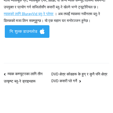
माथि म्याकबुक प्रो, म्याकबुक एयर, iMac वा अन्य म्याक कम्प्युटरहरूमा सबैभन्दा
उपयुक्त र प्रयोग गर्न सजिलोसँग कसरी ब्लु-रे खेल्ने भन्ने ट्यूटोरियल छ।
म्याकको लागि BlurayVid ब्लु-रे प्लेयर
। अब तपाइँ म्याकमा नवीनतम ब्लु-रे
डिस्कको मजा लिन सक्नुहुन्छ। यो एक महान घर मनोरञ्जन हुनेछ।
नि: शुल्क डाउनलोड
पोस्ट
म्याक कम्प्युटरका लागि तीन
DVD क्षेत्र कोडहरू के हुन् र कुनै पनि क्षेत्र
DVD कसरी प्ले गर्ने
उत्कृष्ट ब्लु-रे ड्राइभहरू
नेभिगेसन