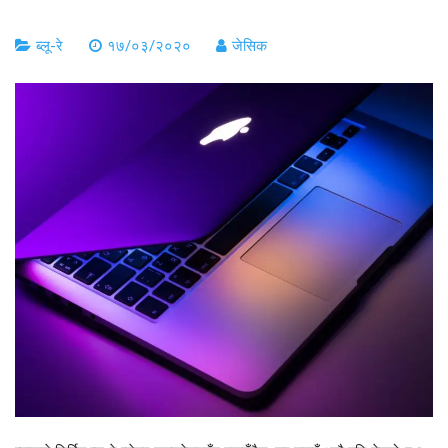
ब्लू-रे
१७/०३/२०२०
जेसिक