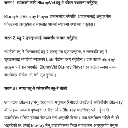
चरण 1. म्याकको लागि BlurayVid ब्लु-रे प्लेयर स्थापना गर्नुहोस्
BlurayVid Blu-ray Player डाउनलोड गरेपछि, आइकनलाई अनुप्रयोग
फोल्डरमा तान्नुहोस् र यसलाई आफ्नो म्याकमा स्थापना गर्नुहोस्।
चरण 2. ब्लु-रे ड्राइभलाई म्याकसँग जडान गर्नुहोस्
तपाईंको ब्लु-रे डिस्कलाई ब्लु-रे ड्राइभमा घुसाउनुहोस्, र त्यसपछि ब्लु-रे
ड्राइभलाई तपाईंको म्याकको USB पोर्टमा प्लग गर्नुहोस्। एक पटक Blu-ray
ड्राइभ पहिचान भएपछि, BlurayVid Blu-ray Player स्वचालित रूपमा यसमा
चलचित्र शीर्षक प्ले गर्न सुरु हुनेछ।
चरण 3। म्याक ब्लु-रे प्लेयरसँग ब्लु-रे खेल्दै
एक पटक Blu-ray मेनु देखा पर्दा, भर्चुअल रिमोटले तपाईंलाई सजिलैसँग Blu-ray
बोनसहरू, अध्याय दृश्यहरू छनौट गर्न र Blu-ray चलचित्र प्ले गर्नु अघि
उपशीर्षक/अडियो ट्र्याक सेटअप गर्न अनुमति दिन्छ। जब चलचित्र पहिले नै प्ले
भइरहेको छ, तपाइँ Blu-ray मेनु इन्टरफेसमा फिर्ता नजाइकन अनुप्रयोग मेनुमा