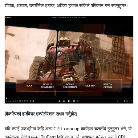
शीर्षक, अध्याय, उपशीर्षक ट्र्याक, अडियो ट्र्याक सजिलै परिवर्तन गर्न सक्नुहुन्छ।
[वैकल्पिक] हार्डवेयर एक्सेलेरेशन सक्षम गर्नुहोस्
यदि तपाइँ पृष्ठभूमिमा केहि अन्य CPU-ococup कार्यहरू चलाउँदै हुनुहुन्छ भने, यो
कार्यक्रम सेटिङहरूमा BluFast MX सक्षम गर्न आवश्यक हुनेछ। यसले CPU