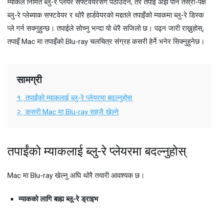
म्याकले निर्मित ब्लु-रे प्लेयर सफ्टवेयरसँग पठाउँदैन, तर तपाइँ अझै पनि तेस्रो-पक्ष
ब्लु-रे प्लेब्याक सफ्टवेयर र थोरै हार्डवेयरको मद्दतले तपाइँको म्याकमा ब्लु-रे डिस्क
प्ले गर्न सक्नुहुन्छ। तपाईले सोच्नु भन्दा यो धेरै सजिलो छ। पढ्न जारी राख्नुहोस्,
तपाइँ Mac मा तपाइँको Blu-ray चलचित्र संग्रह कसरी हेर्ने भनेर सिक्नुहुनेछ।
सामग्री
१.
तपाईंको म्याकलाई ब्लु-रे प्लेयरमा बदल्नुहोस्
२.
कसरी Mac मा Blu-ray सहजै खेल्ने
तपाईंको म्याकलाई ब्लु-रे प्लेयरमा बदल्नुहोस्
Mac मा Blu-ray खेल्नु अघि थोरै तयारी आवश्यक छ।
म्याकको लागि बाह्य ब्लू-रे ड्राइभ