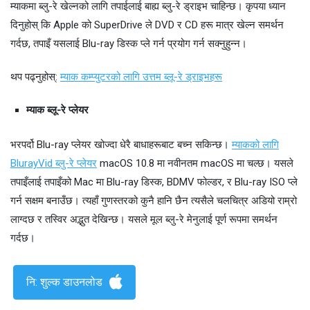
म्याकमा ब्लु-रे खेल्नको लागि तपाईलाई बाह्य ब्लु-रे ड्राइभ चाहिन्छ। कृपया ध्यान
दिनुहोस् कि Apple को SuperDrive ले DVD र CD हरू मात्र खेल्न समर्थन
गर्दछ, तपाइँ यसलाई Blu-ray डिस्क प्ले गर्न प्रयोग गर्न सक्नुहुन्न।
थप पढ्नुहोस्:
म्याक कम्प्युटरको लागि उत्तम ब्लू-रे ड्राइभहरू
म्याक ब्लू-रे प्लेयर
भरपर्दो Blu-ray प्लेयर खोज्दा धेरै बाधाहरूबाट बच्न सकिन्छ।
म्याकको लागि
BlurayVid ब्लु-रे प्लेयर
macOS 10.8 मा नवीनतम macOS मा चल्छ। यसले
तपाइँलाई तपाइँको Mac मा Blu-ray डिस्क, BDMV फोल्डर, र Blu-ray ISO प्ले
गर्न सक्षम बनाउँछ। त्यहाँ गुणस्तरको कुनै हानि छैन त्यसैले चलचित्र अडियो राम्रो
लाग्दछ र तस्विर अद्भुत देखिन्छ। यसले मूल ब्लु-रे मेनुलाई पूर्ण रूपमा समर्थन
गर्दछ।
नि: शुल्क डाउनलोड