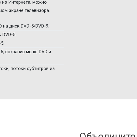
 из Интернета, можно
шом экране телевизора.
D на диск DVD-5/DVD-9.
 DVD-5.
5.
-5, сохранив меню DVD и
оки, потоки субтитров из
Объедините 