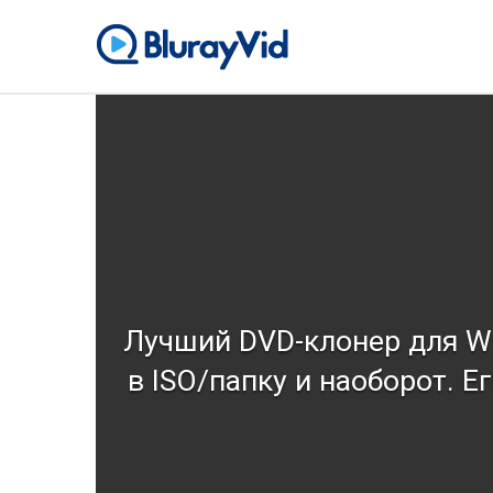
Перейти
к
BlurayVid
Лучший проигрыватель
содержанию
Лучший DVD-клонер для Wi
в ISO/папку и наоборот. 