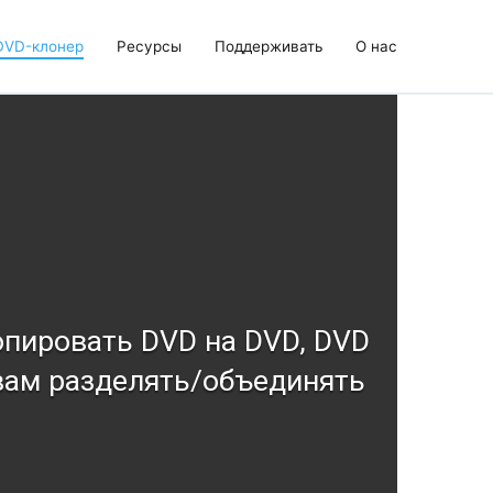
DVD-клонер
Ресурсы
Поддерживать
О нас
опировать DVD на DVD, DVD
 вам разделять/объединять