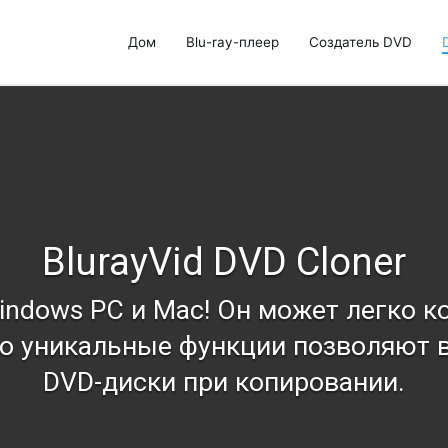
Дом
Blu-ray-плеер
Создатель DVD
 Blu-ray, создатель DVD и клонировщик DVD
BlurayVid DVD Cloner
ndows PC и Mac! Он может легко к
Его уникальные функции позволяют
DVD-диски при копировании.