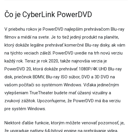
Čo je CyberLink PowerDVD
V priebehu rokov je PowerDVD najlepším prehrávačom Blu-ray
filmov a médií na svete. Je to tiež jediný produkt na planéte,
ktorý dokáže legálne prehrávať komerčné Blu-ray disky, ak vám
na týchto veciach záleží. PowerDVD uvedie na trh novú verziu
každý rok. Teraz je rok 2020, takže najnovšia verzia je
PowerDVD 20, ktorá dokáže prehrávať 1080P/4K UHD Blu-ray
disk, priečinok BDMV, Blu-ray ISO súbor, DVD a 3D DVD na
vašom počítači so systémom Windows. Vďaka jedinečným
vylepšeniam TrueTheater budete mať úžasný vizuálny a
zvukový zážitok. Upozorňujeme, že PowerDVD má iba verziu
pre systém Windows.
Niektoré ďalšie funkcie, ktorým môžete venovať pozornosť, je,
že upgraduje natívny 64-bitový engine na prehrávanie videa,