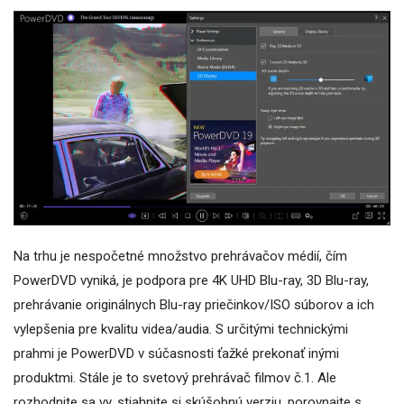
Na trhu je nespočetné množstvo prehrávačov médií, čím
PowerDVD vyniká, je podpora pre 4K UHD Blu-ray, 3D Blu-ray,
prehrávanie originálnych Blu-ray priečinkov/ISO súborov a ich
vylepšenia pre kvalitu videa/audia. S určitými technickými
prahmi je PowerDVD v súčasnosti ťažké prekonať inými
produktmi. Stále je to svetový prehrávač filmov č.1. Ale
rozhodnite sa vy, stiahnite si skúšobnú verziu, porovnajte s