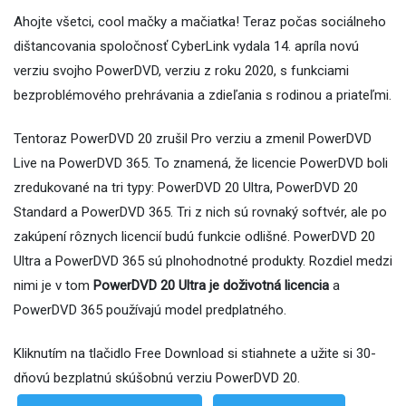
Ahojte všetci, cool mačky a mačiatka! Teraz počas sociálneho
dištancovania spoločnosť CyberLink vydala 14. apríla novú
verziu svojho PowerDVD, verziu z roku 2020, s funkciami
bezproblémového prehrávania a zdieľania s rodinou a priateľmi.
Tentoraz PowerDVD 20 zrušil Pro verziu a zmenil PowerDVD
Live na PowerDVD 365. To znamená, že licencie PowerDVD boli
zredukované na tri typy: PowerDVD 20 Ultra, PowerDVD 20
Standard a PowerDVD 365. Tri z nich sú rovnaký softvér, ale po
zakúpení rôznych licencií budú funkcie odlišné. PowerDVD 20
Ultra a PowerDVD 365 sú plnohodnotné produkty. Rozdiel medzi
nimi je v tom
PowerDVD 20 Ultra je doživotná licencia
a
PowerDVD 365 používajú model predplatného.
Kliknutím na tlačidlo Free Download si stiahnete a užite si 30-
dňovú bezplatnú skúšobnú verziu PowerDVD 20.