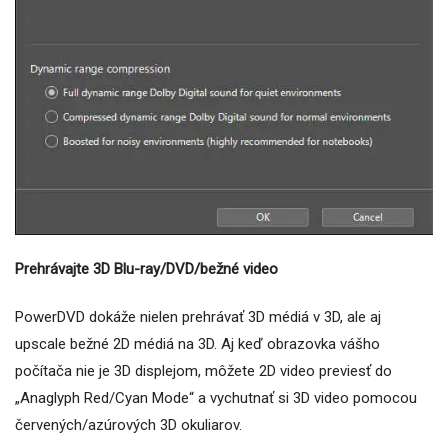
Prehrávajte 3D Blu-ray/DVD/bežné video
PowerDVD dokáže nielen prehrávať 3D médiá v 3D, ale aj
upscale bežné 2D médiá na 3D. Aj keď obrazovka vášho
počítača nie je 3D displejom, môžete 2D video previesť do
„Anaglyph Red/Cyan Mode“ a vychutnať si 3D video pomocou
červených/azúrových 3D okuliarov.