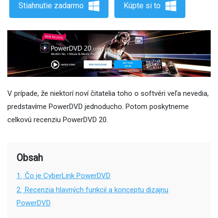
Stiahnutie zadarmo
Kúpte si to
V prípade, že niektorí noví čitatelia toho o softvéri veľa nevedia,
predstavíme PowerDVD jednoducho. Potom poskytneme
celkovú recenziu PowerDVD 20.
Obsah
1.
Čo je CyberLink PowerDVD
2.
Recenzia hlavných funkcií a konceptu dizajnu
PowerDVD