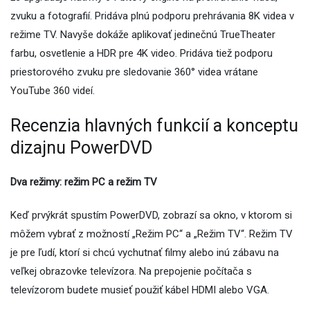
zvuku a fotografií. Pridáva plnú podporu prehrávania 8K videa v
režime TV. Navyše dokáže aplikovať jedinečnú TrueTheater
farbu, osvetlenie a HDR pre 4K video. Pridáva tiež podporu
priestorového zvuku pre sledovanie 360° videa vrátane
YouTube 360 ​​videí.
Recenzia hlavných funkcií a konceptu
dizajnu PowerDVD
Dva režimy: režim PC a režim TV
Keď prvýkrát spustím PowerDVD, zobrazí sa okno, v ktorom si
môžem vybrať z možností „Režim PC“ a „Režim TV“. Režim TV
je pre ľudí, ktorí si chcú vychutnať filmy alebo inú zábavu na
veľkej obrazovke televízora. Na prepojenie počítača s
televízorom budete musieť použiť kábel HDMI alebo VGA.