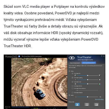
Skúsil som VLC media player a Potplayer na kontrolu výsledkov
kvality videa. Osobne povedané, PowerDVD je najlepší medzi
týmito vynikajúcimi prehrávačmi médií. Vďaka vylepšeniam
TrueTheater sú farby živšie a detaily obrazu sú výraznejšie. Ak
váš disk obsahuje informácie HDR (vysoký dynamický rozsah),
môžu vyzerať výrazne lepšie vďaka vylepšeniam PowerDVD
TrueTheater HDR.