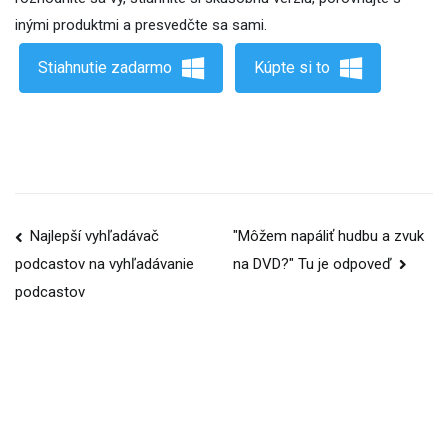
inými produktmi a presvedčte sa sami.
Stiahnutie zadarmo
Kúpte si to
Navigácia
Najlepší vyhľadávač
"Môžem napáliť hudbu a zvuk
na DVD?" Tu je odpoveď
podcastov na vyhľadávanie
príspevku
podcastov