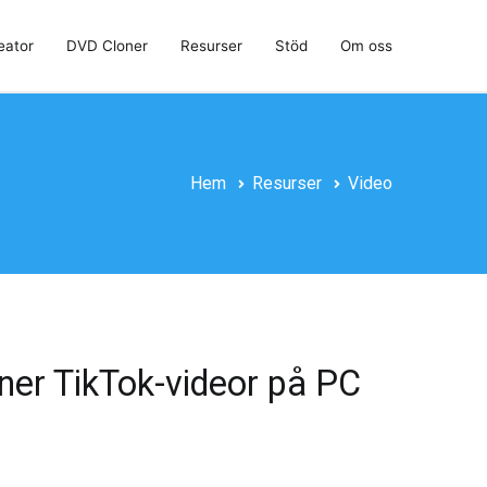
eator
DVD Cloner
Resurser
Stöd
Om oss
Hem
Resurser
Video
 ner TikTok-videor på PC