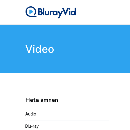
Hoppa
till
BlurayVid
Bästa Blu-ray-spelare, 
innehållet
Video
Heta ämnen
Audio
Blu-ray