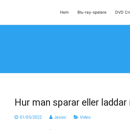
Hem
Blu-ray-spelare
DVD Cr
DVD Creator och DVD Cloner
Hur man sparar eller laddar
01/05/2022
Jessic
Video