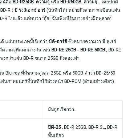
ไลน์คือ
BD-R25GB. ความจุ
หรือ
BD-R50GB. ความจุ
. โดยปกติ
น BD-R (
บี
รังสีเอกซ์
อาร์
(บันทึกได้) หมายถึงสามารถเขียนแผ่น
BD-R ไปแล้ว แต่พบว่า "อุ๊ย! ฉันเพิ่งเบิร์นบางอย่างผิดพลาด"
ได้ แผ่นประเภทนี้เรียกว่า
บีดี-อาร์อี
ซึ่งหมายความว่า
บี
ลูเรย์
ีความจุที่แตกต่างกัน เช่น
BD-RE 25GB
-
BD-RE 50GB
, BD-RE
พงกว่าแผ่น BD-R ขนาด 25GB ถึงสองเท่า
่น Blu-ray ที่มีขนาดสูงสุด 25GB หรือ 50GB คำว่า BD-25/50
นภาพยนตร์ที่บันทึกไว้ล่วงหน้า BD-ROM (อ่านอย่างเดียว)
มันถูกเรียกว่า…
บีดี-25
, BD-R 25GB, BD-R SL, BD-R
ชั้นเดียว