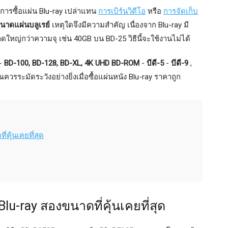
งการซื้อแผ่น Blu-ray เปล่าแทน
การเบิร์นวิดีโอ
หรือ
การจัดเก็บ
นาดแผ่นบลูเรย์
เหตุใดจึงมีความสำคัญ เนื่องจาก Blu-ray มี
าดใหญ่กว่าความจุ เช่น 40GB บน BD-25 วิธีนี้จะใช้งานไม่ได้
-
BD-100, BD-128, BD-XL, 4K UHD BD-ROM
-
บีดี-5
-
บีดี-9
,
ุณควรระมัดระวังอย่างยิ่งเมื่อซื้อแผ่นหนัง Blu-ray ราคาถูก
คุ้นเคยที่สุด
u-ray สองขนาดที่คุ้นเคยที่สุด