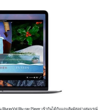
BlurayVid Blu-ray Player เข้ากันได้กับแถบสัมผัสอย่างสมบูรณ์