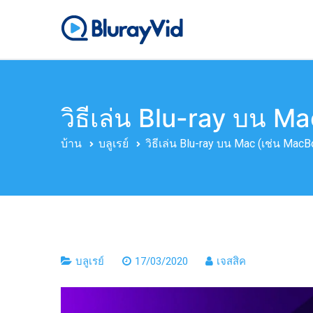
ข้าม
ไป
บลูเรย์วิด
เครื่องเล่น Blu-ray, เครื
ยัง
เนื้อหา
วิธีเล่น Blu-ray บน 
บ้าน
บลูเรย์
วิธีเล่น Blu-ray บน Mac (เช่น Ma
บลูเรย์
17/03/2020
เจสสิค