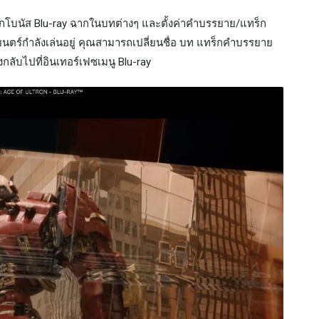
ลือกโบนัส Blu-ray ฉากในบทต่างๆ และตั้งค่าคำบรรยาย/แทร็ก
พยนตร์กำลังเล่นอยู่ คุณสามารถเปลี่ยนชื่อ บท แทร็กคำบรรยาย
กลับไปที่อินเทอร์เฟซเมนู Blu-ray