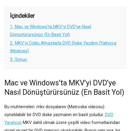
İçindekiler
1.
Mac ve Windows'ta MKV'yi DVD'ye Nasıl
Dönüştürürsünüz (En Basit Yol)
2.
MKV'yi Çoklu Altyazılarla DVD Diske Yazdırın [Yalnızca
Windows]
3.
Sonuç
Mac ve Windows'ta MKV'yi DVD'ye
Nasıl Dönüştürürsünüz (En Basit Yol)
Bu muhtemelen .mkv dosyalarını (Matroska videosu)
oynatılabilir bir DVD diske yazmanın en basit yoludur.
DVD
Yaratıcısı
MKV dahil olmak üzere çeşitli video formatlarından
güzel ve net bir DVD menüsü oluşturabilir. Bunun yanı sıra, bir