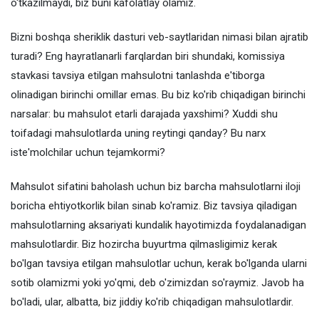
o'tkazilmaydi, biz buni kafolatlay olamiz.
Bizni boshqa sheriklik dasturi veb-saytlaridan nimasi bilan ajratib
turadi? Eng hayratlanarli farqlardan biri shundaki, komissiya
stavkasi tavsiya etilgan mahsulotni tanlashda e'tiborga
olinadigan birinchi omillar emas. Bu biz ko'rib chiqadigan birinchi
narsalar: bu mahsulot etarli darajada yaxshimi? Xuddi shu
toifadagi mahsulotlarda uning reytingi qanday? Bu narx
iste'molchilar uchun tejamkormi?
Mahsulot sifatini baholash uchun biz barcha mahsulotlarni iloji
boricha ehtiyotkorlik bilan sinab ko'ramiz. Biz tavsiya qiladigan
mahsulotlarning aksariyati kundalik hayotimizda foydalanadigan
mahsulotlardir. Biz hozircha buyurtma qilmasligimiz kerak
bo'lgan tavsiya etilgan mahsulotlar uchun, kerak bo'lganda ularni
sotib olamizmi yoki yo'qmi, deb o'zimizdan so'raymiz. Javob ha
bo'ladi, ular, albatta, biz jiddiy ko'rib chiqadigan mahsulotlardir.