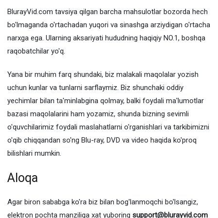
BlurayVid.com tavsiya qilgan barcha mahsulotlar bozorda hech
bo'lmaganda o'rtachadan yuqori va sinashga arziydigan o'rtacha
narxga ega. Ularning aksariyati hududning haqiqiy NO.1, boshqa
raqobatchilar yo'q.
Yana bir muhim farq shundaki, biz malakali maqolalar yozish
uchun kunlar va tunlarni sarflaymiz. Biz shunchaki oddiy
yechimlar bilan ta'minlabgina qolmay, balki foydali ma'lumotlar
bazasi maqolalarini ham yozamiz, shunda bizning sevimli
o'quvchilarimiz foydali maslahatlarni o'rganishlari va tarkibimizni
o'qib chiqqandan so'ng Blu-ray, DVD va video haqida ko'proq
bilishlari mumkin.
Aloqa
Agar biron sababga ko'ra biz bilan bog'lanmoqchi bo'lsangiz,
elektron pochta manziliga xat yuboring
support@blurayvid.com