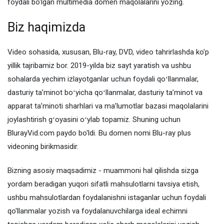
foydali bo'lgan multimedia domen maqolalarini yozing.
Biz haqimizda
Video sohasida, xususan, Blu-ray, DVD, video tahrirlashda ko'p
yillik tajribamiz bor. 2019-yilda biz sayt yaratish va ushbu
sohalarda yechim izlayotganlar uchun foydali qoʻllanmalar,
dasturiy taʼminot boʻyicha qoʻllanmalar, dasturiy taʼminot va
apparat taʼminoti sharhlari va maʼlumotlar bazasi maqolalarini
joylashtirish gʻoyasini oʻylab topamiz. Shuning uchun
BlurayVid.com paydo bo'ldi. Bu domen nomi Blu-ray plus
videoning birikmasidir.
Bizning asosiy maqsadimiz - muammoni hal qilishda sizga
yordam beradigan yuqori sifatli mahsulotlarni tavsiya etish,
ushbu mahsulotlardan foydalanishni istaganlar uchun foydali
qo'llanmalar yozish va foydalanuvchilarga ideal echimni