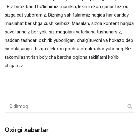
. Biz biroz band bo'lishimiz mumkin, lekin imkon qadar tezroq
sizga xat yuboramiz. Bizning sahifalarimiz haqida har qanday
maslahat berishga xush kelibsiz. Masalan, sizda kontent haqida
savollaringiz bor yoki siz maqolani yetarlicha tushunarsiz,
haddan tashqari oshirib yuborilgan, chalg'ituvchi va hokazo deb
hisoblasangiz, bizga elektron pochta orqali xabar yuboring. Biz
takomillashtirish bo'yicha barcha oqilona takliflarni ko'rib
chiqamiz.
Ni
qidirish:
Oxirgi xabarlar