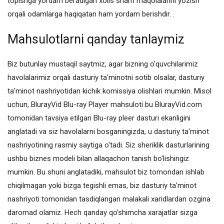
topishga yordam beradigan xolis sharh maqolalarini yozish
orqali odamlarga haqiqatan ham yordam berishdir. .
Mahsulotlarni qanday tanlaymiz
Biz butunlay mustaqil saytmiz, agar bizning o'quvchilarimiz
havolalarimiz orqali dasturiy ta'minotni sotib olsalar, dasturiy
ta'minot nashriyotidan kichik komissiya olishlari mumkin. Misol
uchun, BlurayVid Blu-ray Player mahsuloti bu BlurayVid.com
tomonidan tavsiya etilgan Blu-ray pleer dasturi ekanligini
anglatadi va siz havolalarni bosganingizda, u dasturiy ta'minot
nashriyotining rasmiy saytiga o'tadi. Siz sheriklik dasturlarining
ushbu biznes modeli bilan allaqachon tanish bo'lishingiz
mumkin. Bu shuni anglatadiki, mahsulot biz tomondan ishlab
chiqilmagan yoki bizga tegishli emas, biz dasturiy ta'minot
nashriyoti tomonidan tasdiqlangan malakali xaridlardan ozgina
daromad olamiz. Hech qanday qo'shimcha xarajatlar sizga