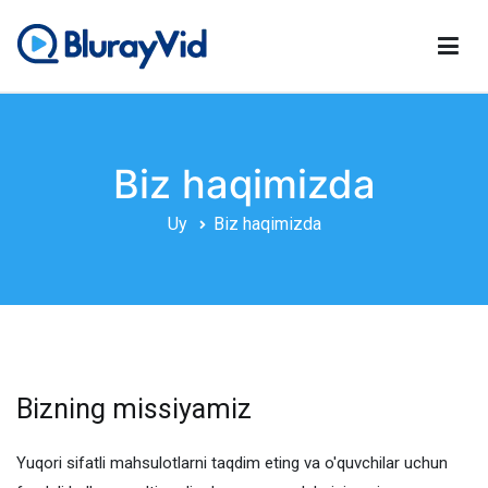
Tarkibga
oʻtish
BlurayVid
Eng yaxshi Blu-ray pleer, DVD yaratuvchisi va DVD Cloner
Biz haqimizda
Uy
Biz haqimizda
Bizning missiyamiz
Yuqori sifatli mahsulotlarni taqdim eting va o'quvchilar uchun