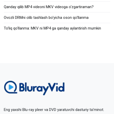
Qanday qilib MP4 videoni MKV videoga o'zgartiraman?
Ovozli DRMni olib tashlash bo'yicha oson qo'llanma
To'liq qo'llanma: MKV ni MP4 ga qanday aylantirish mumkin
Eng yaxshi Blu-ray pleer va DVD yaratuvchi dasturiy ta'minot.