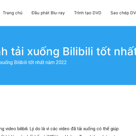
Trang chủ
Đầu phát Blu-ray
Trình tạo DVD
Sao chép D
h tạo DVD & Trình sao chép DVD tốt nhất
h tải xuống Bilibili tốt n
 xuống Bilibili tốt nhất năm 2022
video bilibili. Lý do là vì các video đã tải xuống có thể giúp