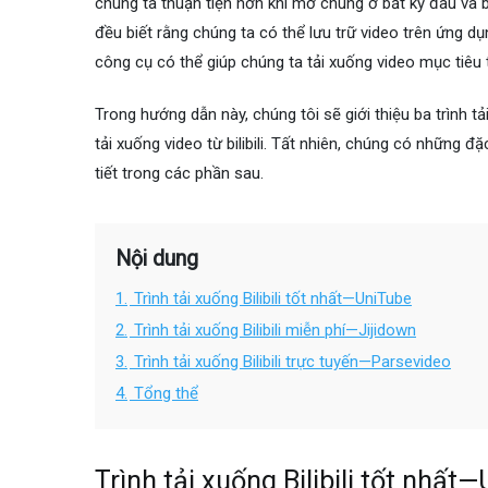
chúng ta thuận tiện hơn khi mở chúng ở bất kỳ đâu và b
đều biết rằng chúng ta có thể lưu trữ video trên ứng dụn
công cụ có thể giúp chúng ta tải xuống video mục tiêu t
Trong hướng dẫn này, chúng tôi sẽ giới thiệu ba trình tả
tải xuống video từ bilibili. Tất nhiên, chúng có những đ
tiết trong các phần sau.
Nội dung
1.
Trình tải xuống Bilibili tốt nhất—UniTube
2.
Trình tải xuống Bilibili miễn phí—Jijidown
3.
Trình tải xuống Bilibili trực tuyến—Parsevideo
4.
Tổng thể
Trình tải xuống Bilibili tốt nhất