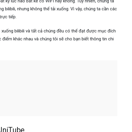
ất kỳ lúc nào bất kể có WIFI hay không. Tuy nhiên, chúng ta
g bilibili, nhưng không thể tải xuống. Vì vậy, chúng ta cần các
rực tiếp.
i xuống bilibili và tất cả chúng đều có thể đạt được mục đích
ặc điểm khác nhau và chúng tôi sẽ cho bạn biết thông tin chi
—UniTube