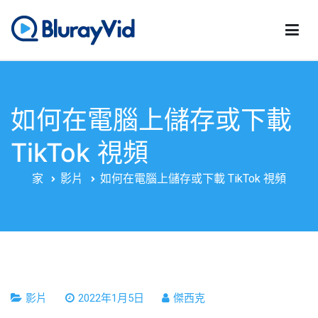
跳
至
內
藍光影片
最佳藍光播放器、DVD 製作器和 DVD 克隆器
容
如何在電腦上儲存或下載
TikTok 視頻
家
影片
如何在電腦上儲存或下載 TikTok 視頻
影片
2022年1月5日
傑西克