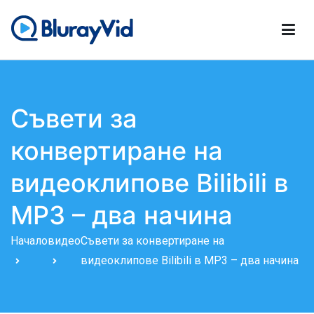
Преминете
към
съдържанието
BlurayVid
Най-добър Blu-ray плейър, DVD създател и DVD Cloner
Съвети за
конвертиране на
видеоклипове Bilibili в
MP3 – два начина
Начало
видео
Съвети за конвертиране на
видеоклипове Bilibili в MP3 – два начина