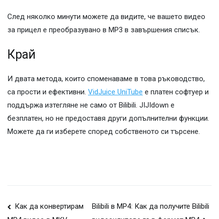
След няколко минути можете да видите, че вашето видео
за прицел е преобразувано в MP3 в завършения списък.
Край
И двата метода, които споменаваме в това ръководство,
са прости и ефективни.
VidJuice UniTube
е платен софтуер и
поддържа изтегляне не само от Bilibili. JIJIdown е
безплатен, но не предоставя други допълнителни функции.
Можете да ги изберете според собственото си търсене.
Навигация
Как да конвертирам
Bilibili в MP4: Как да получите Bilibili