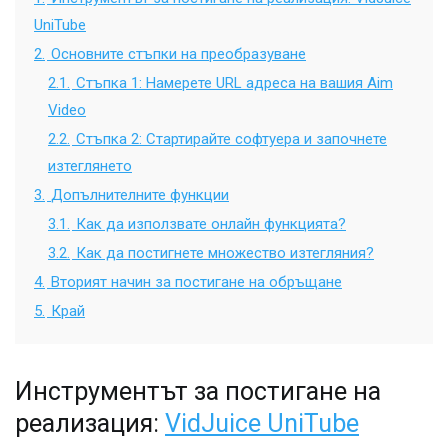
UniTube
2.
Основните стъпки на преобразуване
2.1.
Стъпка 1: Намерете URL адреса на вашия Aim
Video
2.2.
Стъпка 2: Стартирайте софтуера и започнете
изтеглянето
3.
Допълнителните функции
3.1.
Как да използвате онлайн функцията?
3.2.
Как да постигнете множество изтегляния?
4.
Вторият начин за постигане на обръщане
5.
Край
Инструментът за постигане на
реализация:
VidJuice UniTube