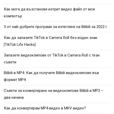
Как мога да възстановя изтрит видео файл от моя
компютър
3 от най-добрите програми за изтегляне на Bilibili за 2022 г
Как да запазите TikTok в Camera Roll без воден знак
[TikTok Life Hacks]
Запазете видеоклипове от TikTok в Camera Roll с тези
съвети
Bilibili в MP4: Как да получите Bilibili видеоклипове във
формат MP4
Съвети за конвертиране на видеоклипове Bilibili в MP3 –
два начина
Как да конвертирам MP4 видео в MKV видео?