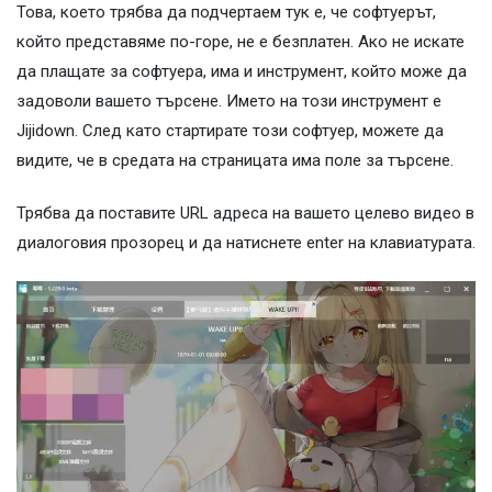
Това, което трябва да подчертаем тук е, че софтуерът,
който представяме по-горе, не е безплатен. Ако не искате
да плащате за софтуера, има и инструмент, който може да
задоволи вашето търсене. Името на този инструмент е
Jijidown. След като стартирате този софтуер, можете да
видите, че в средата на страницата има поле за търсене.
Трябва да поставите URL адреса на вашето целево видео в
диалоговия прозорец и да натиснете enter на клавиатурата.