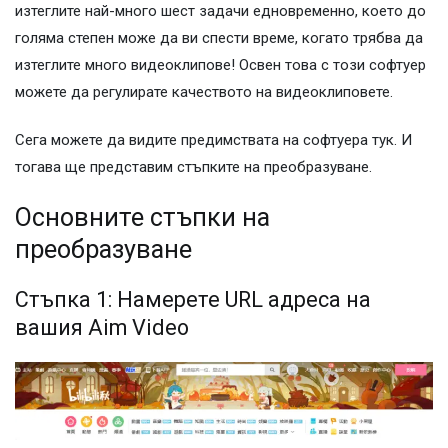
изтеглите най-много шест задачи едновременно, което до
голяма степен може да ви спести време, когато трябва да
изтеглите много видеоклипове! Освен това с този софтуер
можете да регулирате качеството на видеоклиповете.
Сега можете да видите предимствата на софтуера тук. И
тогава ще представим стъпките на преобразуване.
Основните стъпки на
преобразуване
Стъпка 1: Намерете URL адреса на
вашия Aim Video