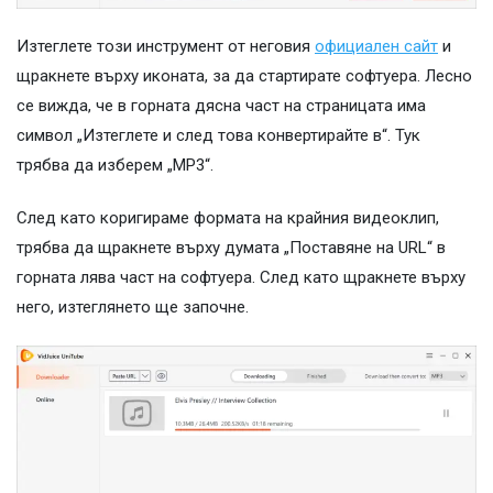
Изтеглете този инструмент от неговия
официален сайт
и
щракнете върху иконата, за да стартирате софтуера. Лесно
се вижда, че в горната дясна част на страницата има
символ „Изтеглете и след това конвертирайте в“. Тук
трябва да изберем „MP3“.
След като коригираме формата на крайния видеоклип,
трябва да щракнете върху думата „Поставяне на URL“ в
горната лява част на софтуера. След като щракнете върху
него, изтеглянето ще започне.