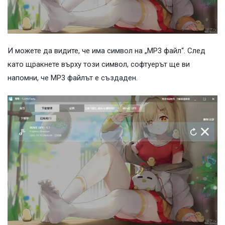
И можете да видите, че има символ на „MP3 файл“. След
като щракнете върху този символ, софтуерът ще ви
напомни, че MP3 файлът е създаден.