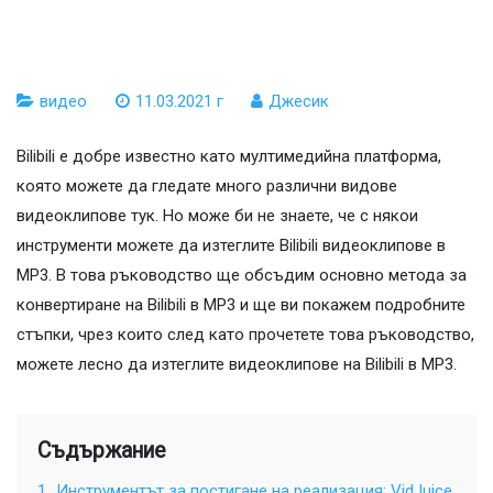
видео
11.03.2021 г
Джесик
Bilibili е добре известно като мултимедийна платформа,
която можете да гледате много различни видове
видеоклипове тук. Но може би не знаете, че с някои
инструменти можете да изтеглите Bilibili видеоклипове в
MP3. В това ръководство ще обсъдим основно метода за
конвертиране на Bilibili в MP3 и ще ви покажем подробните
стъпки, чрез които след като прочетете това ръководство,
можете лесно да изтеглите видеоклипове на Bilibili в MP3.
Съдържание
1.
Инструментът за постигане на реализация: VidJuice