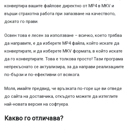
конвертира вашите файлове директно от MP4 в MKV и
върши страхотна работа при запазване на качеството,
докато го прави.
Освен това е лесен за използване – всичко, което трябва
да направите, е да изберете MP4 файла, който искате да
конвертирате, и да изберете MKV формата, в който искате
да го конвертирате. Това е толкова просто! Тази програма
непрекъснато се актуализира, за да направи реализациите
по-бързи и по-ефективни от всякога.
Моля, имайте предвид, че връзката по-горе ще ви отведе
до сайта на доставчика, откъдето можете да изтеглите
най-новата версия на софтуера.
Какво го отличава?