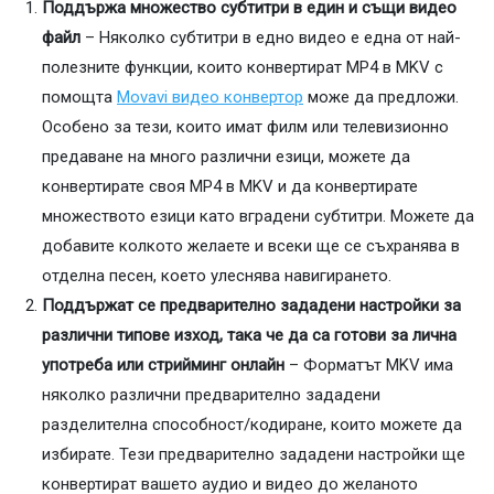
Поддържа множество субтитри в един и същи видео
файл
– Няколко субтитри в едно видео е една от най-
полезните функции, които конвертират MP4 в MKV с
помощта
Movavi видео конвертор
може да предложи.
Особено за тези, които имат филм или телевизионно
предаване на много различни езици, можете да
конвертирате своя MP4 в MKV и да конвертирате
множеството езици като вградени субтитри. Можете да
добавите колкото желаете и всеки ще се съхранява в
отделна песен, което улеснява навигирането.
Поддържат се предварително зададени настройки за
различни типове изход, така че да са готови за лична
употреба или стрийминг онлайн
– Форматът MKV има
няколко различни предварително зададени
разделителна способност/кодиране, които можете да
избирате. Тези предварително зададени настройки ще
конвертират вашето аудио и видео до желаното