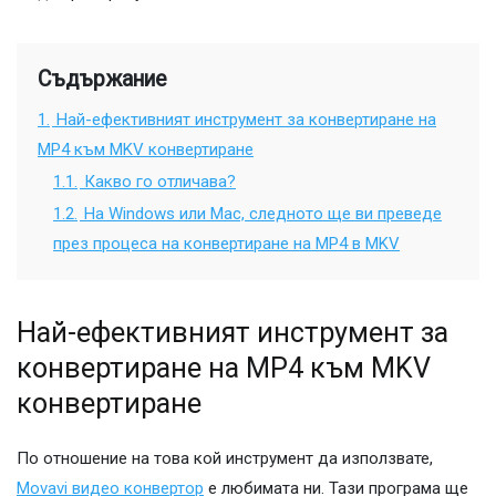
Съдържание
1.
Най-ефективният инструмент за конвертиране на
MP4 към MKV конвертиране
1.1.
Какво го отличава?
1.2.
На Windows или Mac, следното ще ви преведе
през процеса на конвертиране на MP4 в MKV
Най-ефективният инструмент за
конвертиране на MP4 към MKV
конвертиране
По отношение на това кой инструмент да използвате,
Movavi видео конвертор
е любимата ни. Тази програма ще