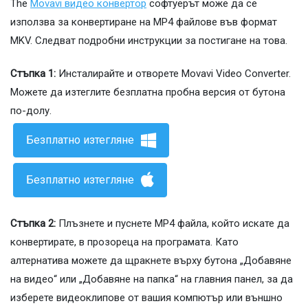
The
Movavi видео конвертор
софтуерът може да се
използва за конвертиране на MP4 файлове във формат
MKV. Следват подробни инструкции за постигане на това.
Стъпка 1:
Инсталирайте и отворете Movavi Video Converter.
Можете да изтеглите безплатна пробна версия от бутона
по-долу.
Безплатно изтегляне
Безплатно изтегляне
Стъпка 2:
Плъзнете и пуснете MP4 файла, който искате да
конвертирате, в прозореца на програмата. Като
алтернатива можете да щракнете върху бутона „Добавяне
на видео“ или „Добавяне на папка“ на главния панел, за да
изберете видеоклипове от вашия компютър или външно