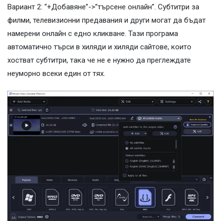
Вариант 2: “+Добавяне”->”търсене онлайн”. Субтитри за
филми, телевизионни предавания и други могат да бъдат
намерени онлайн с едно кликване. Тази програма
автоматично търси в хиляди и хиляди сайтове, които
хостват субтитри, така че не е нужно да преглеждате
неуморно всеки един от тях.