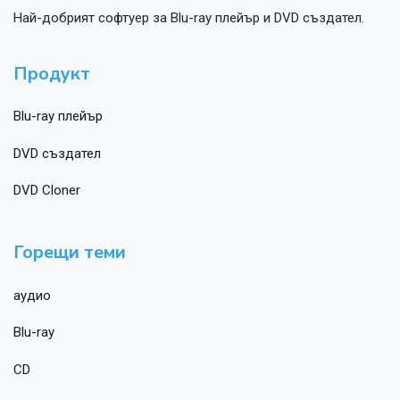
Най-добрият софтуер за Blu-ray плейър и DVD създател.
Продукт
Blu-ray плейър
DVD създател
DVD Cloner
Горещи теми
аудио
Blu-ray
CD