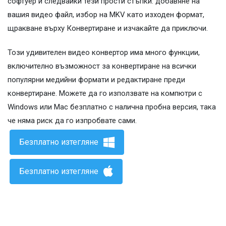
софтуер и следвайки тези прости стъпки: добавяне на
вашия видео файл, избор на MKV като изходен формат,
щракване върху Конвертиране и изчакайте да приключи.
Този удивителен видео конвертор има много функции,
включително възможност за конвертиране на всички
популярни медийни формати и редактиране преди
конвертиране. Можете да го използвате на компютри с
Windows или Mac безплатно с налична пробна версия, така
че няма риск да го изпробвате сами.
Безплатно изтегляне
Безплатно изтегляне