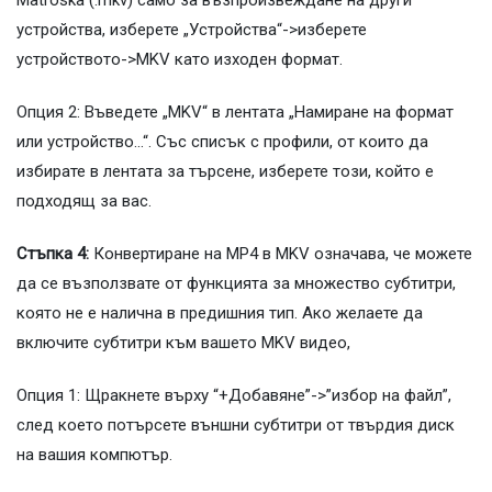
Matroska (.mkv) само за възпроизвеждане на други
устройства, изберете „Устройства“->изберете
устройството->MKV като изходен формат.
Опция 2: Въведете „MKV“ в лентата „Намиране на формат
или устройство…“. Със списък с профили, от които да
избирате в лентата за търсене, изберете този, който е
подходящ за вас.
Стъпка 4:
Конвертиране на MP4 в MKV означава, че можете
да се възползвате от функцията за множество субтитри,
която не е налична в предишния тип. Ако желаете да
включите субтитри към вашето MKV видео,
Опция 1: Щракнете върху “+Добавяне”->”избор на файл”,
след което потърсете външни субтитри от твърдия диск
на вашия компютър.