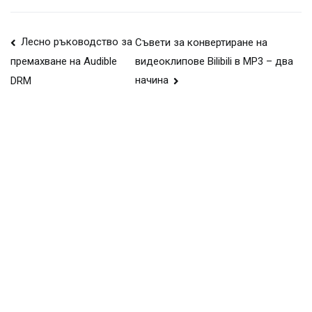
Навигация
Лесно ръководство за
Съвети за конвертиране на
видеоклипове Bilibili в MP3 – два
премахване на Audible
на
начина
DRM
публикации