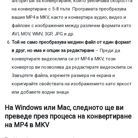
алгоритъм за конвертиране, който увеличава скоростта
на конвертиране с 5-8 пъти. Програмата преобразува
вашия MP4 в MKV, както и конвертира аудио, видео и
файлове с изображения между различни формати като
AVI, MOV, WMV, 3GP, JPG и др.
Той не само преобразува медиен файл от един формат
в друг, но има и опции за редактиране
– Преди да
конвертирате видеоклипа си от MP4 в MKV, този
конвертор ви позволява да редактирате видеоклипа си.
Завъртете файла, изрежете размера на екрана и
коригирайте свойствата на изображението като яркост
или добавете водни знаци.
На Windows или Mac, следното ще ви
преведе през процеса на конвертиране
на MP4 в MKV