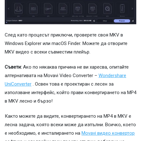
След като процесът приключи, проверете своя MKV в
Windows Explorer или macOS Finder. Можете да отворите
MKV видео с всеки съвместим плейър.
Съвети:
Ако по някаква причина не ви харесва, опитайте
алтернативата на Movavi Video Converter –
Wondershare
UniConverter
. Освен това е проектиран с лесен за
използване интерфейс, който прави конвертирането на MP4
в MKV лесно и бързо!
Както можете да видите, конвертирането на MP4 в MKV е
лесна задача, която всеки може да изпълни. Всичко, което
е необходимо, е инсталирането на
Movavi видео конвертор