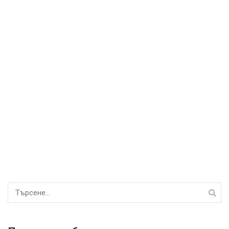
Търсене
за: