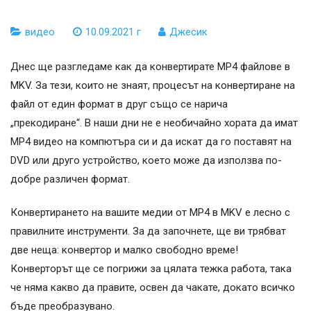
видео
10.09.2021 г
Джесик
Днес ще разгледаме как да конвертирате MP4 файлове в
MKV. За тези, които не знаят, процесът на конвертиране на
файл от един формат в друг също се нарича
„прекодиране“. В наши дни не е необичайно хората да имат
MP4 видео на компютъра си и да искат да го поставят на
DVD или друго устройство, което може да използва по-
добре различен формат.
Конвертирането на вашите медии от MP4 в MKV е лесно с
правилните инструменти. За да започнете, ще ви трябват
две неща: конвертор и малко свободно време!
Конверторът ще се погрижи за цялата тежка работа, така
че няма какво да правите, освен да чакате, докато всичко
бъде преобразувано.