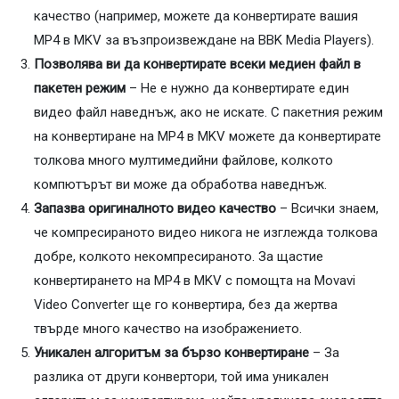
качество (например, можете да конвертирате вашия
MP4 в MKV за възпроизвеждане на BBK Media Players).
Позволява ви да конвертирате всеки медиен файл в
пакетен режим
– Не е нужно да конвертирате един
видео файл наведнъж, ако не искате. С пакетния режим
на конвертиране на MP4 в MKV можете да конвертирате
толкова много мултимедийни файлове, колкото
компютърът ви може да обработва наведнъж.
Запазва оригиналното видео качество
– Всички знаем,
че компресираното видео никога не изглежда толкова
добре, колкото некомпресираното. За щастие
конвертирането на MP4 в MKV с помощта на Movavi
Video Converter ще го конвертира, без да жертва
твърде много качество на изображението.
Уникален алгоритъм за бързо конвертиране
– За
разлика от други конвертори, той има уникален