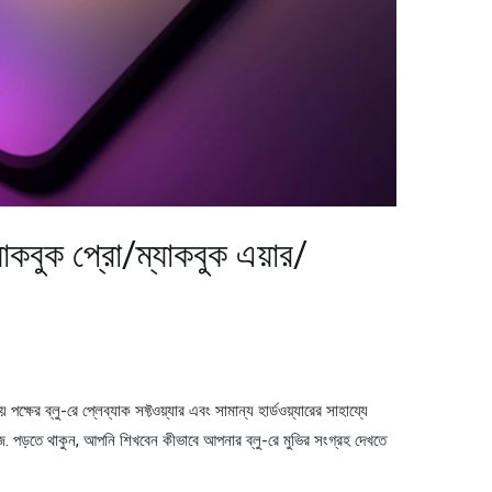
যাকবুক প্রো/ম্যাকবুক এয়ার/
 পক্ষের ব্লু-রে প্লেব্যাক সফ্টওয়্যার এবং সামান্য হার্ডওয়্যারের সাহায্যে
 পড়তে থাকুন, আপনি শিখবেন কীভাবে আপনার ব্লু-রে মুভির সংগ্রহ দেখতে