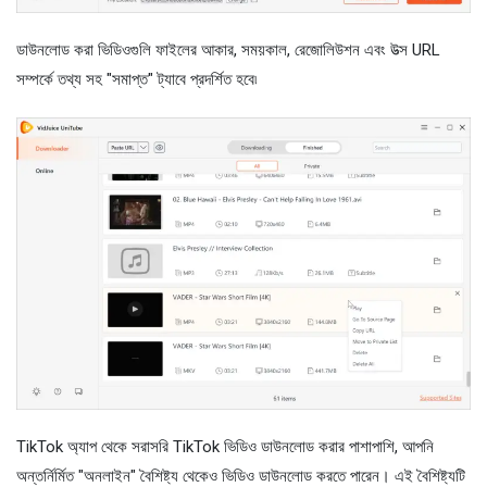
ডাউনলোড করা ভিডিওগুলি ফাইলের আকার, সময়কাল, রেজোলিউশন এবং উত্স URL
সম্পর্কে তথ্য সহ "সমাপ্ত" ট্যাবে প্রদর্শিত হবে৷
TikTok অ্যাপ থেকে সরাসরি TikTok ভিডিও ডাউনলোড করার পাশাপাশি, আপনি
অন্তর্নির্মিত "অনলাইন" বৈশিষ্ট্য থেকেও ভিডিও ডাউনলোড করতে পারেন। এই বৈশিষ্ট্যটি