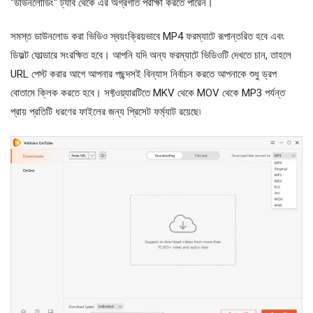
"ডাউনলোডিং" ট্যাব থেকে এর অগ্রগতি পরীক্ষা করতে পারেন।
সমস্ত ডাউনলোড করা ভিডিও স্বয়ংক্রিয়ভাবে MP4 ফরম্যাটে রূপান্তরিত হবে এবং
ডিফল্ট ফোল্ডারে সংরক্ষিত হবে। আপনি যদি অন্য ফরম্যাটে ভিডিওটি দেখতে চান, তাহলে
URL পেস্ট করার আগে আপনার পছন্দসই বিন্যাস নির্বাচন করতে আপনাকে শুধু ড্রপ
বোতামে ক্লিক করতে হবে। সফ্টওয়্যারটিতে MKV থেকে MOV থেকে MP3 পর্যন্ত
প্রায় প্রতিটি ধরণের ফাইলের জন্য প্রিসেট ফর্ম্যাট রয়েছে৷