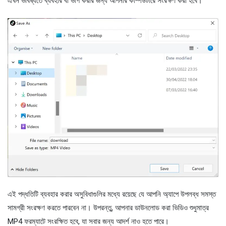
এখন ভবিষ্যতে ব্যবহার বা ভাগ করার জন্য আপনার কম্পিউটারে সংরক্ষণ করা হবে।
এই পদ্ধতিটি ব্যবহার করার অসুবিধাগুলির মধ্যে রয়েছে যে আপনি অ্যাপে উপলব্ধ সমস্ত
সামগ্রী সংরক্ষণ করতে পারবেন না। উপরন্তু, আপনার ডাউনলোড করা ভিডিও শুধুমাত্র
MP4 ফরম্যাটে সংরক্ষিত হবে, যা সবার জন্য আদর্শ নাও হতে পারে।