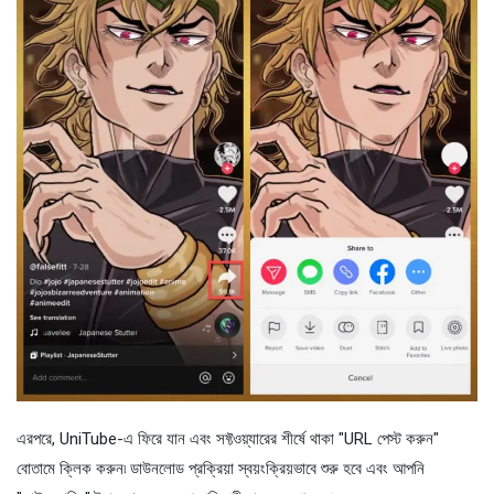
এরপরে, UniTube-এ ফিরে যান এবং সফ্টওয়্যারের শীর্ষে থাকা "URL পেস্ট করুন"
বোতামে ক্লিক করুন৷ ডাউনলোড প্রক্রিয়া স্বয়ংক্রিয়ভাবে শুরু হবে এবং আপনি