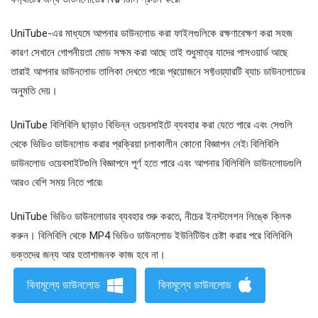
UniTube-এর মাধ্যমে আপনার ডাউনলোড করা ফাইলগুলিকে রক্ষণাবেক্ষণ করা সহজ
কারণ সেখানে গোপনীয়তা মোড সক্ষম করা আছে তাই শুধুমাত্র যাদের পাসওয়ার্ড আছে
তারাই আপনার ডাউনলোড তালিকা দেখতে পারে৷ প্রয়োজনে সফ্টওয়্যারটি ব্যাচ ডাউনলোডের
অনুমতি দেয়।
UniTube বিলিবিলি ছাড়াও বিভিন্ন ওয়েবসাইটে ব্যবহার করা যেতে পারে এবং সেগুলি
থেকে ভিডিও ডাউনলোড করার প্রক্রিয়া চলাকালীন কোনো বিজ্ঞাপন নেই৷ বিলিবিলি
ডাউনলোড ওয়েবসাইটগুলি বিজ্ঞাপনে পূর্ণ হতে পারে এবং আপনার বিলিবিলি ডাউনলোডগুলি
আরও বেশি সময় নিতে পারে৷
UniTube ভিডিও ডাউনলোডার ব্যবহার শুরু করতে, নীচের ইনস্টলেশন লিঙ্কে ক্লিক
করুন। বিলিবিলি থেকে MP4 ভিডিও ডাউনলোড ইউনিটিউব চেষ্টা করার পরে বিলিবিলি
ভক্তদের জন্য আর হতাশাজনক কাজ হবে না।
বিনামূল্যে ডাউনলোড
বিনামূল্যে ডাউনলোড