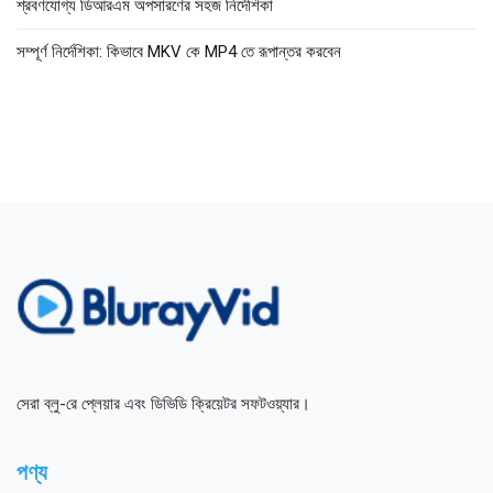
শ্রবণযোগ্য ডিআরএম অপসারণের সহজ নির্দেশিকা
সম্পূর্ণ নির্দেশিকা: কিভাবে MKV কে MP4 তে রূপান্তর করবেন
সেরা ব্লু-রে প্লেয়ার এবং ডিভিডি ক্রিয়েটর সফটওয়্যার।
পণ্য