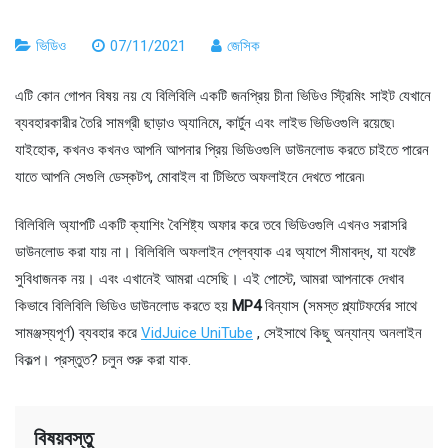
ভিডিও
07/11/2021
জেসিক
এটি কোন গোপন বিষয় নয় যে বিলিবিলি একটি জনপ্রিয় চীনা ভিডিও স্ট্রিমিং সাইট যেখানে
ব্যবহারকারীর তৈরি সামগ্রী ছাড়াও অ্যানিমে, কার্টুন এবং লাইভ ভিডিওগুলি রয়েছে৷
যাইহোক, কখনও কখনও আপনি আপনার প্রিয় ভিডিওগুলি ডাউনলোড করতে চাইতে পারেন
যাতে আপনি সেগুলি ডেস্কটপ, মোবাইল বা টিভিতে অফলাইনে দেখতে পারেন৷
বিলিবিলি অ্যাপটি একটি ক্যাশিং বৈশিষ্ট্য অফার করে তবে ভিডিওগুলি এখনও সরাসরি
ডাউনলোড করা যায় না। বিলিবিলি অফলাইন প্লেব্যাক এর অ্যাপে সীমাবদ্ধ, যা যথেষ্ট
সুবিধাজনক নয়। এবং এখানেই আমরা এসেছি। এই পোস্টে, আমরা আপনাকে দেখাব
কিভাবে বিলিবিলি ভিডিও ডাউনলোড করতে হয়
MP4
বিন্যাস (সমস্ত প্ল্যাটফর্মের সাথে
সামঞ্জস্যপূর্ণ) ব্যবহার করে
VidJuice UniTube
, সেইসাথে কিছু অন্যান্য অনলাইন
বিকল্প। প্রস্তুত? চলুন শুরু করা যাক.
বিষয়বস্তু