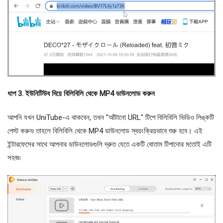
ধাপ 3. ইউনিটিউব দিয়ে বিলিবিলি থেকে MP4 ডাউনলোড করুন
আপনি যখন UniTube-এ থাকবেন, তখন "আঁটানো URL" টিপে বিলিবিলি ভিডিও লিঙ্কটি
পেস্ট করুন৷ তাহলে বিলিবিলি থেকে MP4 ডাউনলোড স্বয়ংক্রিয়ভাবে শুরু হবে। এই
ইন্টারফেসের সাথে আপনার ডাউনলোডগুলি দ্রুত যেতে একটি বোতাম টিপানোর মতোই এটি
সহজ৷