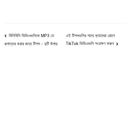
পোস্ট
বিলিবিলি ভিডিওগুলিকে MP3 তে
এই টিপসগুলির সাথে ক্যামেরা রোলে
TikTok ভিডিওগুলি সংরক্ষণ করুন
রূপান্তর করার জন্য টিপস - দুটি উপায়
নেভিগেশন