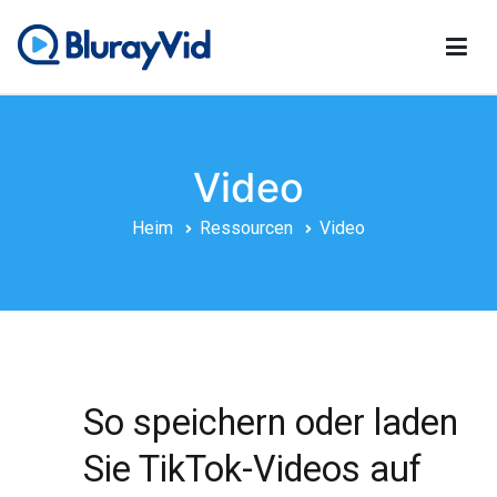
Zum
Inhalt
springen
BlurayVide
Bester Blu-ray-Player, DVD-Ersteller und DVD-Kloner
Video
Heim
Ressourcen
Video
So speichern oder laden
Sie TikTok-Videos auf