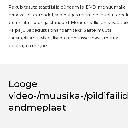
Pakub tasuta staatilisi ja dünaamilisi DVD-menüümalle
erinevatel teemadel, sealhulgas reisimine, puhkus, mäl
pulm, film, sport ja standard. Menüümallid annavad teil
ka palju vabadust kohandamiseks. Saate muuta
taustapilti/muusikat, lisada menüüsse teksti, muuta
pealkirja nime jne.
Looge
video-/muusika-/pildifaili
andmeplaat