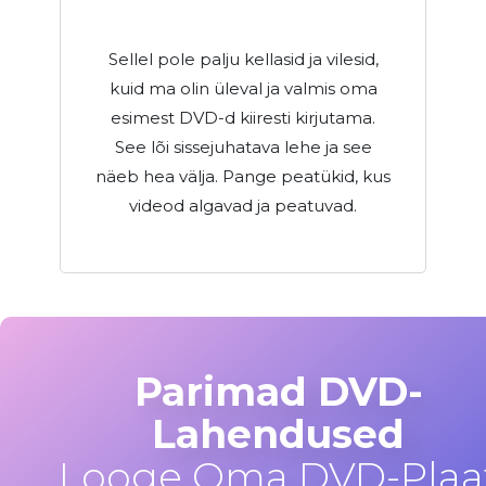
Sellel pole palju kellasid ja vilesid,
kuid ma olin üleval ja valmis oma
esimest DVD-d kiiresti kirjutama.
See lõi sissejuhatava lehe ja see
näeb hea välja. Pange peatükid, kus
videod algavad ja peatuvad.
Parimad DVD-
Lahendused
Looge Oma DVD-Plaa