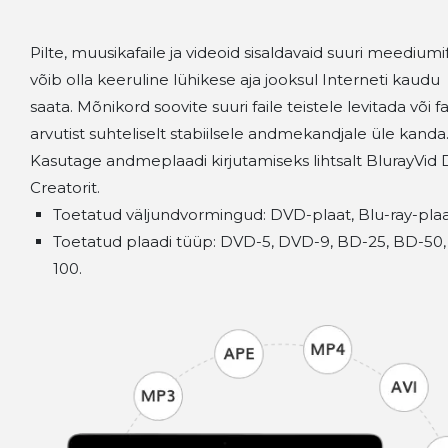
Pilte, muusikafaile ja videoid sisaldavaid suuri meediumif
võib olla keeruline lühikese aja jooksul Interneti kaudu
saata. Mõnikord soovite suuri faile teistele levitada või fa
arvutist suhteliselt stabiilsele andmekandjale üle kanda
Kasutage andmeplaadi kirjutamiseks lihtsalt BlurayVid
Creatorit.
Toetatud väljundvormingud: DVD-plaat, Blu-ray-plaa
Toetatud plaadi tüüp: DVD-5, DVD-9, BD-25, BD-50
100.