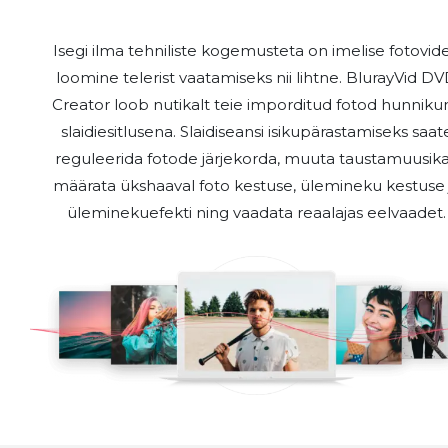
Isegi ilma tehniliste kogemusteta on imelise fotovid
loomine telerist vaatamiseks nii lihtne. BlurayVid D
Creator loob nutikalt teie imporditud fotod hunniku
slaidiesitlusena. Slaidiseansi isikupärastamiseks saat
reguleerida fotode järjekorda, muuta taustamuusika
määrata ükshaaval foto kestuse, ülemineku kestuse 
üleminekuefekti ning vaadata reaalajas eelvaadet.