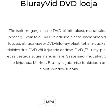
BlurayVid DVD looja
Tõeliselt mugav ja lihtne DVD-tööriistakast, mis rahuld
peaaegu kõik teie DVD-vajadused. Saate lisada videoid
fotosid, et luua video-DVD/Blu-ray-plaat, teha muusik
slaidiesitlus-DVD või kirjutada andme-DVD-/Blu-ray-plaa
et salvestada suuremahulisi faile. Saate isegi muusikat 
le kirjutada. Märkus. Blu-ray kirjutamise funktsioon o
ainult Windowsi jaoks.