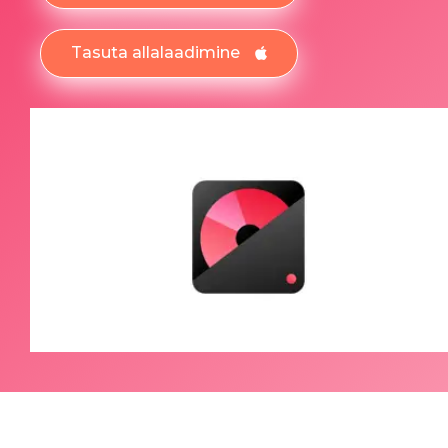
Tasuta allalaadimine