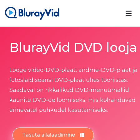
BlurayVid
Parim Blu-ray-mängija, DVD-looja ja DVD-kloonija
BlurayVid DVD looja
Looge video-DVD-plaat, andme-DVD-plaat ja
fotoslaidiseansi DVD-plaat ühes tööriistas.
Saadaval on rikkalikud DVD-menüümallid
kaunite DVD-de loomiseks, mis kohanduvad
erinevatel puhkudel kasutamiseks.
Tasuta allalaadimine