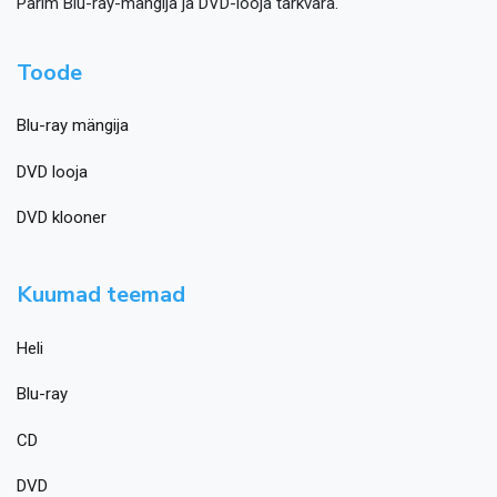
Parim Blu-ray-mängija ja DVD-looja tarkvara.
Toode
Blu-ray mängija
DVD looja
DVD klooner
Kuumad teemad
Heli
Blu-ray
CD
DVD