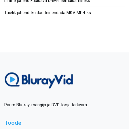
Lihtne juhend kuuldava DRM-i eemaldamiseks
Täielik juhend: kuidas teisendada MKV MP4-ks
Parim Blu-ray-mängija ja DVD-looja tarkvara.
Toode