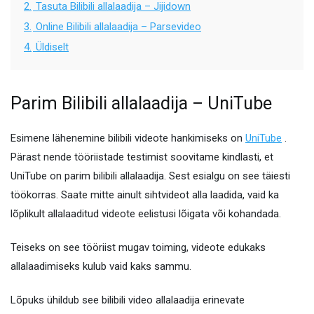
2.
Tasuta Bilibili allalaadija – Jijidown
3.
Online Bilibili allalaadija – Parsevideo
4.
Üldiselt
Parim Bilibili allalaadija – UniTube
Esimene lähenemine bilibili videote hankimiseks on
UniTube
.
Pärast nende tööriistade testimist soovitame kindlasti, et
UniTube on parim bilibili allalaadija. Sest esialgu on see täiesti
töökorras. Saate mitte ainult sihtvideot alla laadida, vaid ka
lõplikult allalaaditud videote eelistusi lõigata või kohandada.
Teiseks on see tööriist mugav toiming, videote edukaks
allalaadimiseks kulub vaid kaks sammu.
Lõpuks ühildub see bilibili video allalaadija erinevate