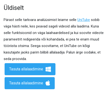
Üldiselt
Pärast selle tarkvara analüüsimist leiame selle
UniTube
sobib
väga hästi neile, kes peavad sageli videoid alla laadima. Kuna
selle funktsioonid on väga laiahaardelised ja kui soovite videote
parameetrit redigeerida või kohandada, ei pea te enam muud
tööriista otsima. Seega soovitame, et UniTube on kõigi
kasutajate jaoks parim bilibili allalaadija. Palun ärge oodake, et
seda proovida.
Tasuta allalaadimine
Tasuta allalaadimine