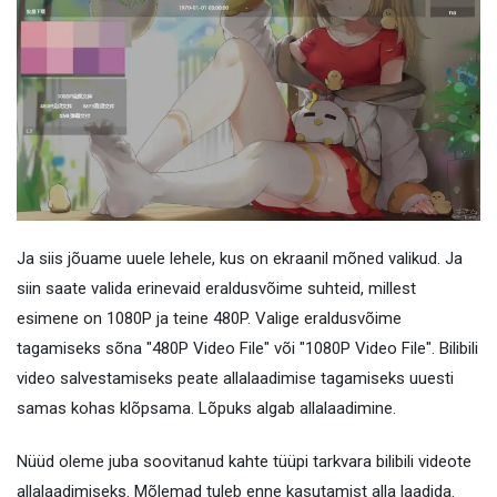
Ja siis jõuame uuele lehele, kus on ekraanil mõned valikud. Ja
siin saate valida erinevaid eraldusvõime suhteid, millest
esimene on 1080P ja teine ​​480P. Valige eraldusvõime
tagamiseks sõna "480P Video File" või "1080P Video File". Bilibili
video salvestamiseks peate allalaadimise tagamiseks uuesti
samas kohas klõpsama. Lõpuks algab allalaadimine.
Nüüd oleme juba soovitanud kahte tüüpi tarkvara bilibili videote
allalaadimiseks. Mõlemad tuleb enne kasutamist alla laadida.