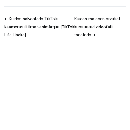
Postituse
Kuidas salvestada TikToki
Kuidas ma saan arvutist
kustutatud videofaili
kaamerarulli ilma vesimärgita [TikTok
navigeerimine
taastada
Life Hacks]