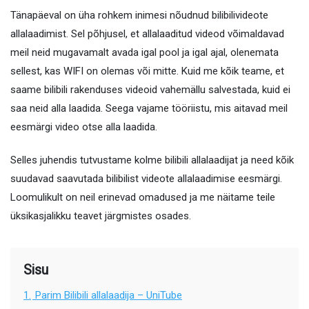
Tänapäeval on üha rohkem inimesi nõudnud bilibilivideote
allalaadimist. Sel põhjusel, et allalaaditud videod võimaldavad
meil neid mugavamalt avada igal pool ja igal ajal, olenemata
sellest, kas WIFI on olemas või mitte. Kuid me kõik teame, et
saame bilibili rakenduses videoid vahemällu salvestada, kuid ei
saa neid alla laadida. Seega vajame tööriistu, mis aitavad meil
eesmärgi video otse alla laadida.
Selles juhendis tutvustame kolme bilibili allalaadijat ja need kõik
suudavad saavutada bilibilist videote allalaadimise eesmärgi.
Loomulikult on neil erinevad omadused ja me näitame teile
üksikasjalikku teavet järgmistes osades.
Sisu
1.
Parim Bilibili allalaadija – UniTube