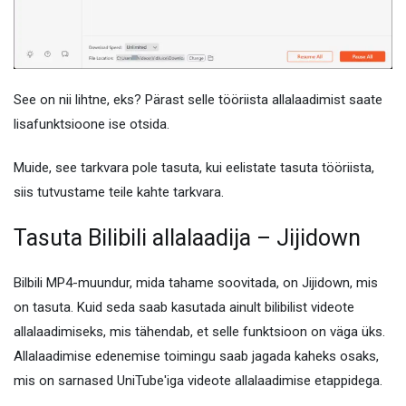
See on nii lihtne, eks? Pärast selle tööriista allalaadimist saate
lisafunktsioone ise otsida.
Muide, see tarkvara pole tasuta, kui eelistate tasuta tööriista,
siis tutvustame teile kahte tarkvara.
Tasuta Bilibili allalaadija – Jijidown
Bilbili MP4-muundur, mida tahame soovitada, on Jijidown, mis
on tasuta. Kuid seda saab kasutada ainult bilibilist videote
allalaadimiseks, mis tähendab, et selle funktsioon on väga üks.
Allalaadimise edenemise toimingu saab jagada kaheks osaks,
mis on sarnased UniTube'iga videote allalaadimise etappidega.