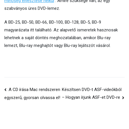
minőség elvesztése nélkül
. Amire szüksége van, az egy
szabványos üres DVD-lemez.
A BD-25, BD-50, BD-66, BD-100, BD-128, BD-5, BD-9
magyarázata itt található. Az alapvető ismeretek hasznosak
lehetnek a saját döntés meghozatalában, amikor Blu-ray
lemezt, Blu-ray meghajtót vagy Blu-ray lejátszót vásárol.
Hozzászólás
A CD írása Mac rendszeren
Készítsen DVD-t ASF-videókból
– Hogyan írjunk ASF-et DVD-re
egyszerű, gyorsan olvassa el!
navigáció