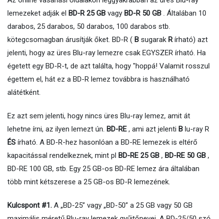
lemezeket adják el
BD-R 25 GB
vagy
BD-R 50 GB
. Általában 10
darabos, 25 darabos, 50 darabos, 100 darabos stb.
kötegcsomagban árusítják őket. BD-R (
B
sugarak
R
írható) azt
jelenti, hogy az üres Blu-ray lemezre csak EGYSZER írható. Ha
égetett egy BD-R-t, de azt találta, hogy "hoppá! Valamit rosszul
égettem el, hát ez a BD-R lemez továbbra is használható
alátétként.
Ez azt sem jelenti, hogy nincs üres Blu-ray lemez, amit át
lehetne írni, az ilyen lemezt ún.
BD-RE
, ami azt jelenti
B
lu-ray R
ÉS
írható. A BD-R-hez hasonlóan a BD-RE lemezek is eltérő
kapacitással rendelkeznek, mint pl
BD-RE 25 GB
,
BD-RE 50 GB
,
BD-RE 100 GB, stb. Egy 25 GB-os BD-RE lemez ára általában
több mint kétszerese a 25 GB-os BD-R lemezének.
Kulcspont #1.
A „BD-25” vagy „BD-50” a 25 GB vagy 50 GB
maximális méretű Blu-ray lemezek gyűjtőnevei. A BD-25/50 szó