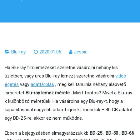
Blu-ray
2020.01.06
Jessic
Ha Blu-ray filmlemezeket szeretne vásárolni néhány kis
üzletben, vagy üres Blu-ray lemezt szeretne vásárolni
videó
égetés
vagy
adattárolás
, meg kell tanulnia néhány alapvető
ismeretet
Blu-ray lemez mérete
. Miért fontos? Mivel a Blu-ray-
k különböző méretűek. Ha vásárolna egy Blu-ray-t, hogy a
kapacitásánál nagyobb adatot írjon ki, mondjuk – 40 GB adatot
egy BD-25-re, akkor ez nem működne.
Ebben a bejegyzésben elmagyarázzuk kb
BD-25
,
BD-50
,
BD-66