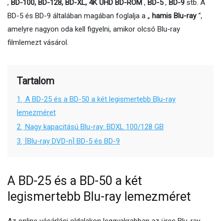
,
BD-100, BD-128, BD-XL, 4K UHD BD-ROM
,
BD-5
,
BD-9
stb. A
BD-5 és BD-9 általában magában foglalja a „
hamis Blu-ray
“,
amelyre nagyon oda kell figyelni, amikor olcsó Blu-ray
filmlemezt vásárol.
Tartalom
1.
A BD-25 és a BD-50 a két legismertebb Blu-ray
lemezméret
2.
Nagy kapacitású Blu-ray: BDXL 100/128 GB
3.
[Blu-ray DVD-n] BD-5 és BD-9
A BD-25 és a BD-50 a két
legismertebb Blu-ray lemezméret
Az online vásárlási oldalakon leggyakrabban az üres Blu-ray