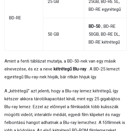
25 GB
25GB, BD-RE SL,
BD-RE egyrétegű
BD-RE
BD-50
, BD-RE
50 GB
50GB, BD-RE DL,
BD-RE kétrétegű
Amint a fenti táblázat mutatja, a BD-50-nek van egy másik
elnevezése, és ez a neve
kétrétegű Blu-ray
. A BD-25 lemezt
egyrétegű Blu-ray-nek hívják, bár ritkán hívjuk így.
A „kétrétegű” azt jelenti, hogy a Blu-ray lemez kétrétegű, így
kétszer akkora tárolókapacitást kínál, mint egy 25 gigabájtos
Blu-ray lemez. Ezzel az előnnyel a filmkiadók több kulisszák
mögötti videót, interaktív médiát, egyedi film klipeket és nagy
felbontású hangot adhatnak a Blu-ray lemezhez. A főfilmnek is
jobb a kódolása. Az első kétrétegű BD-ROM filmlemezeket