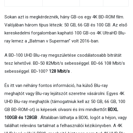
Sokan azt is megkérdeznék, hány GB-os egy 4K BD-ROM film.
Valójában három típus létezik: 50 GB, 66 GB és 100 GB. Az első
kereskedelmi forgalomban kapható 100 GB-os 4K UltraHD Blu-
ray lemez a „Batman v Superman” volt 2016-ban.
A BD-100 UHD Blu-ray megszületése csodálatosabb bitrátát
tesz lehetővé. BD-50 82Mbit/s sebességgel. BD-66 108 Mbit/s
sebességgel. BD-100?
128 Mbit/s
.
És itt van néhány fontos információ, ha külső Blu-ray
meghajtót vagy Blu-ray lejátszót szeretne vásárolni. Egyes 4K
UHD Blu-ray meghajtók (támogatniuk kell az 50 GB, 66 GB, 100
GB BD-ROM-ot) is képesek olvasni és írni mindkettőt
BDXL
100GB és 128GB
. Általában láthatja a BDXL logót a héjon, vagy
találhat releváns tartalmat a felhasználói kézikönyvben. A 4K