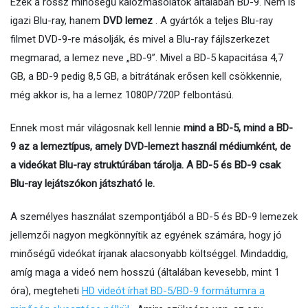
Ezek a rossz minőségű kalózmásolatok általában BD-9. Nem is
igazi Blu-ray, hanem
DVD lemez
. A gyártók a teljes Blu-ray
filmet DVD-9-re másolják, és mivel a Blu-ray fájlszerkezet
megmarad, a lemez neve „BD-9”. Mivel a BD-5 kapacitása 4,7
GB, a BD-9 pedig 8,5 GB, a bitrátának erősen kell csökkennie,
még akkor is, ha a lemez 1080P/720P felbontású.
Ennek most már világosnak kell lennie
mind a BD-5, mind a BD-
9 az a lemeztípus, amely DVD-lemezt használ médiumként, de
a videókat Blu-ray struktúrában tárolja. A BD-5 és BD-9 csak
Blu-ray lejátszókon játszható le.
A személyes használat szempontjából a BD-5 és BD-9 lemezek
jellemzői nagyon megkönnyítik az egyének számára, hogy jó
minőségű videókat írjanak alacsonyabb költséggel. Mindaddig,
amíg maga a videó nem hosszú (általában kevesebb, mint 1
óra), megteheti
HD videót írhat BD-5/BD-9 formátumra a