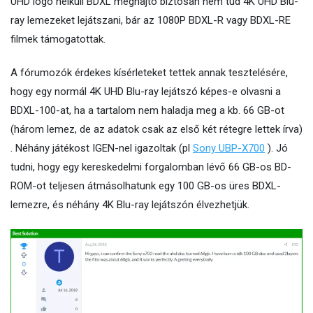
UHD logó nélküli BDXL meghajtó biztosan nem tud 4K UHD Blu-
ray lemezeket lejátszani, bár az 1080P BDXL-R vagy BDXL-RE
filmek támogatottak.
A fórumozók érdekes kísérleteket tettek annak tesztelésére,
hogy egy normál 4K UHD Blu-ray lejátszó képes-e olvasni a
BDXL-100-at, ha a tartalom nem haladja meg a kb. 66 GB-ot
(három lemez, de az adatok csak az első két rétegre lettek írva)
. Néhány játékost IGEN-nel igazoltak (pl
Sony UBP-X700
). Jó
tudni, hogy egy kereskedelmi forgalomban lévő 66 GB-os BD-
ROM-ot teljesen átmásolhatunk egy 100 GB-os üres BDXL-
lemezre, és néhány 4K Blu-ray lejátszón élvezhetjük.