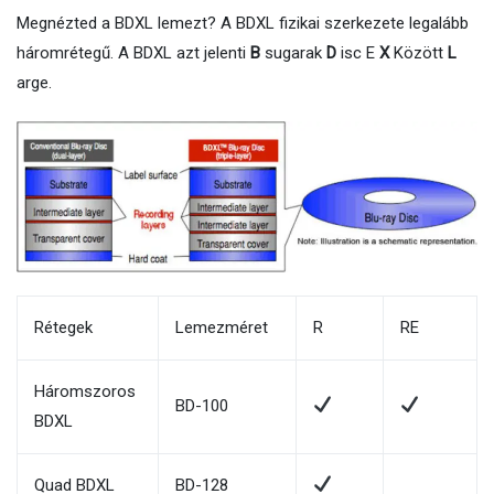
Megnézted a BDXL lemezt? A BDXL fizikai szerkezete legalább
háromrétegű. A BDXL azt jelenti
B
sugarak
D
isc E
X
Között
L
arge.
Rétegek
Lemezméret
R
RE
Háromszoros
BD-100
BDXL
Quad BDXL
BD-128