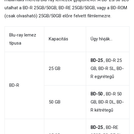
utalhat a BD-R 25GB/50GB, BD-RE 25GB/50GB, vagy a BD-ROM
(csak olvasható) 25GB/50GB előre felvett filmlemezre.
Blu-ray lemez
Kapacitás
Úgy hívják…
típusa
BD-25
, BD-R 25
25 GB
GB, BD-R SL, BD-
R egyrétegű
BD-R
BD-50
, BD-R 50
50 GB
GB, BD-R DL, BD-
R kétrétegű
BD-25
, BD-RE