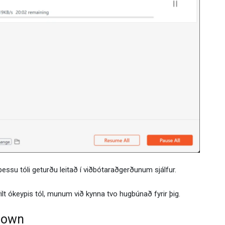
 þessu tóli geturðu leitað í viðbótaraðgerðunum sjálfur.
ilt ókeypis tól, munum við kynna tvo hugbúnað fyrir þig.
idown