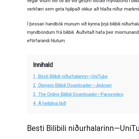
vegar vitum við öll að við getum vistað myndbönd í bili
verkfæri sem geta hjálpað okkur að hlaða niður markm
Í þessari handbók munum við kynna þrjá bilibili niðurhal
myndböndum frá bilibili. Auðvitað hafa þeir mismunand
eftirfarandi hlutum.
Innihald
1.
Besti Bilibili niðurhalarinn—UniTube
2.
Ókeypis Bilibili Downloader—Jijidown
3.
The Online Bilibili Downloader—Parsevideo
4.
Á heildina litið
Besti Bilibili niðurhalarinn—UniT