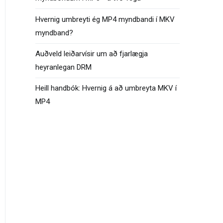
Hvernig umbreyti ég MP4 myndbandi í MKV
myndband?
Auðveld leiðarvísir um að fjarlægja
heyranlegan DRM
Heill handbók: Hvernig á að umbreyta MKV í
MP4