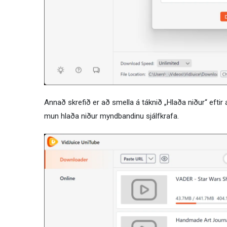
Annað skrefið er að smella á táknið „Hlaða niður“ efti
mun hlaða niður myndbandinu sjálfkrafa.