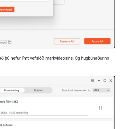
r að þú hefur límt vefslóð markvídeósins. Og hugbúnaðurinn