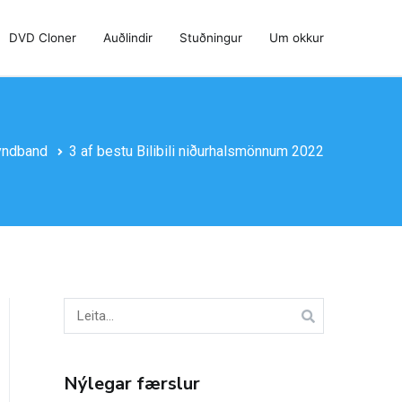
DVD Cloner
Auðlindir
Stuðningur
Um okkur
ndband
3 af bestu Bilibili niðurhalsmönnum 2022
Leita
að:
Nýlegar færslur