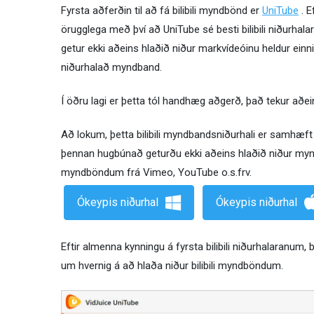
Fyrsta aðferðin til að fá bilibili myndbönd er
UniTube
. E
örugglega með því að UniTube sé besti bilibili niðurhala
getur ekki aðeins hlaðið niður markvídeóinu heldur einnig
niðurhalað myndband.
Í öðru lagi er þetta tól handhæg aðgerð, það tekur að
Að lokum, þetta bilibili myndbandsniðurhali er samhæf
þennan hugbúnað geturðu ekki aðeins hlaðið niður myndb
myndböndum frá Vimeo, YouTube o.s.frv.
Ókeypis niðurhal
Ókeypis niðurhal
Eftir almenna kynningu á fyrsta bilibili niðurhalaranum, b
um hvernig á að hlaða niður bilibili myndböndum.