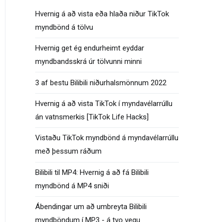
Hvernig á að vista eða hlaða niður TikTok
myndbönd á tölvu
Hvernig get ég endurheimt eyddar
myndbandsskrá úr tölvunni minni
3 af bestu Bilibili niðurhalsmönnum 2022
Hvernig á að vista TikTok í myndavélarrúllu
án vatnsmerkis [TikTok Life Hacks]
Vistaðu TikTok myndbönd á myndavélarrúllu
með þessum ráðum
Bilibili til MP4: Hvernig á að fá Bilibili
myndbönd á MP4 sniði
Ábendingar um að umbreyta Bilibili
myndböndum í MP3 - á tvo vegu