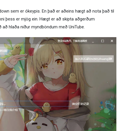
ijidown sem er ókeypis. En það er aðeins hægt að nota það til
rkni þess er mjög ein. Hægt er að skipta aðgerðum
 við að hlaða niður myndböndum með UniTube.