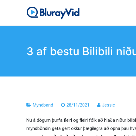
Fara
í
BlurayVid
Besti Blu-ray spilarinn,
efni
3 af bestu Bilibili 
Myndband
28/11/2021
Jessic
Nú á dögum þurfa fleiri og fleiri fólk að hlaða niður bi
myndböndin geta gert okkur þægilegra að opna þau hva