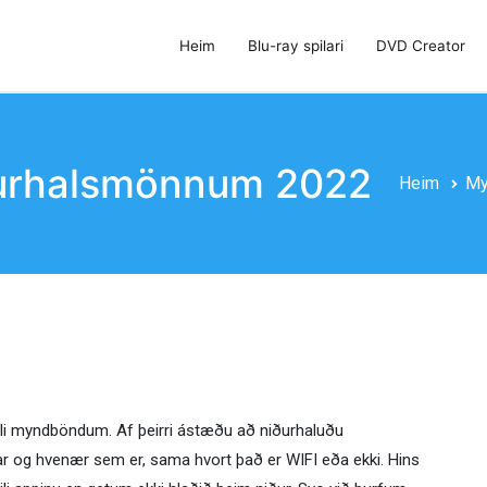
Heim
Blu-ray spilari
DVD Creator
 DVD Creator og DVD Cloner
niðurhalsmönnum 2022
Heim
My
libili myndböndum. Af þeirri ástæðu að niðurhaluðu
r og hvenær sem er, sama hvort það er WIFI eða ekki. Hins