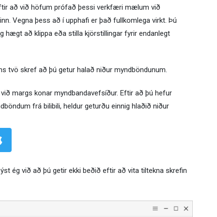
ftir að við höfum prófað þessi verkfæri mælum við
rinn. Vegna þess að í upphafi er það fullkomlega virkt. Þú
 hægt að klippa eða stilla kjörstillingar fyrir endanlegt
eins tvö skref að þú getur halað niður myndböndunum.
t við margs konar myndbandavefsíður. Eftir að þú hefur
öndum frá bilibili, heldur geturðu einnig hlaðið niður
ýst ég við að þú getir ekki beðið eftir að vita tiltekna skrefin