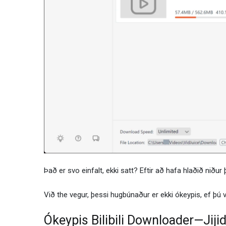
Það er svo einfalt, ekki satt? Eftir að hafa hlaðið niður
Við the vegur, þessi hugbúnaður er ekki ókeypis, ef þú v
Ókeypis Bilibili Downloader—Jij