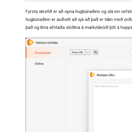
Fyrsta skrefið er að opna hugbúnaðinn og slá inn vef
hugbúnaðinn er auðvelt að sjá að það er tákn með orðinu 
það og líma afritaða slóðina á markvídeóið þitt á hoppa