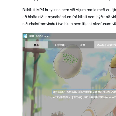
Bilibili til MP4 breytirinn sem við viljum mæla með er J
að hlaða niður myndböndum frá bilibili sem þýðir að vi
niðurhalsframvindu í tvo hluta sem líkjast skrefunum