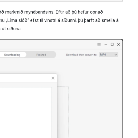
slóð markmið myndbandsins. Eftir að þú hefur opnað
„Líma slóð“ efst til vinstri á síðunni, þú þarft að smella á
 út síðuna .