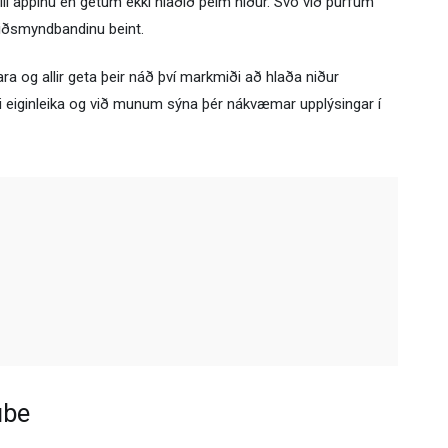
bili appinu en getum ekki hlaðið þeim niður. Svo við þurfum
iðsmyndbandinu beint.
ara og allir geta þeir náð því markmiði að hlaða niður
i eiginleika og við munum sýna þér nákvæmar upplýsingar í
ube