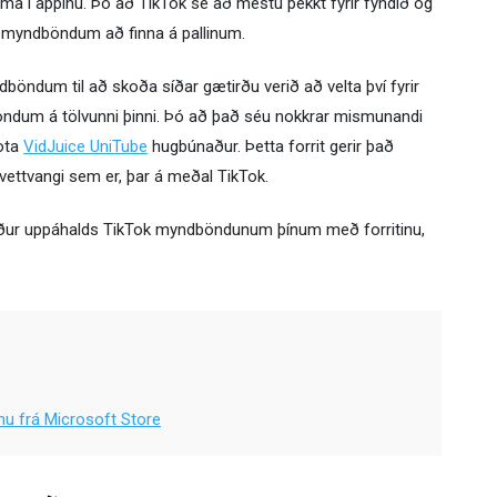
ma í appinu. Þó að TikTok sé að mestu þekkt fyrir fyndið og
di myndböndum að finna á pallinum.
böndum til að skoða síðar gætirðu verið að velta því fyrir
böndum á tölvunni þinni. Þó að það séu nokkrar mismunandi
ota
VidJuice UniTube
hugbúnaður. Þetta forrit gerir það
ettvangi sem er, þar á meðal TikTok.
 niður uppáhalds TikTok myndböndunum þínum með forritinu,
u frá Microsoft Store