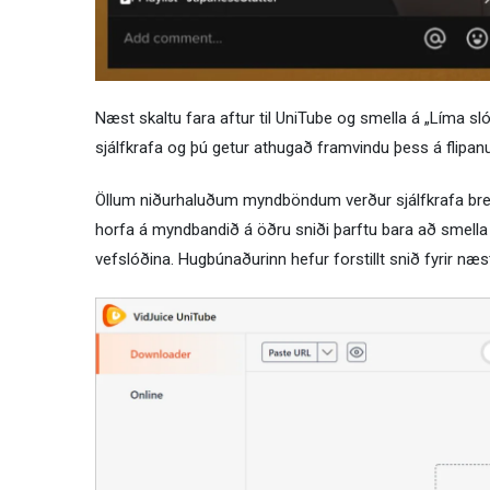
Næst skaltu fara aftur til UniTube og smella á „Líma s
sjálfkrafa og þú getur athugað framvindu þess á flipan
Öllum niðurhaluðum myndböndum verður sjálfkrafa breytt
horfa á myndbandið á öðru sniði þarftu bara að smella á 
vefslóðina. Hugbúnaðurinn hefur forstillt snið fyrir næs