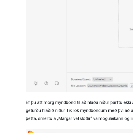
Ef þú átt mörg myndbönd til að hlaða niður þarftu ekki a
geturðu hlaðið niður TikTok myndböndum með því að afri
þetta, smelltu á „Margar vefslóðir“ valmöguleikann og lím