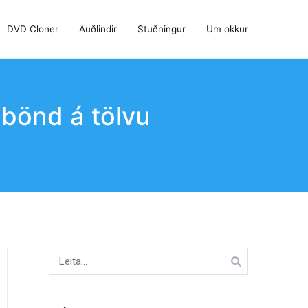
DVD Cloner
Auðlindir
Stuðningur
Um okkur
dbönd á tölvu
Leita
að: