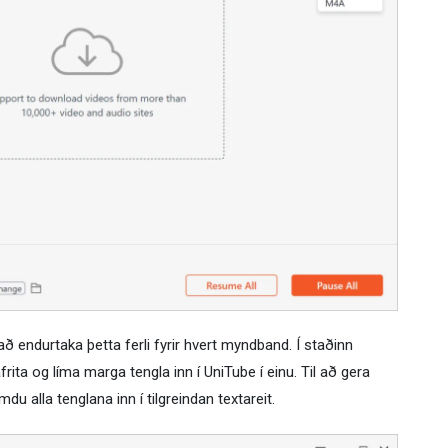
ð endurtaka þetta ferli fyrir hvert myndband. Í staðinn
ta og líma marga tengla inn í UniTube í einu. Til að gera
du alla tenglana inn í tilgreindan textareit.