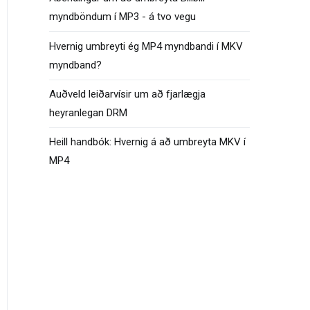
myndböndum í MP3 - á tvo vegu
Hvernig umbreyti ég MP4 myndbandi í MKV
myndband?
Auðveld leiðarvísir um að fjarlægja
heyranlegan DRM
Heill handbók: Hvernig á að umbreyta MKV í
MP4