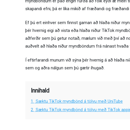
myndböndum er það engin furða að fólk eyði æ meiri tí
skapandi efni, þá er líka mikið af fræðandi og fræðan
Ef þú ert einhver sem finnst gaman að hlaða niður mynd
þér hvernig eigi að vista eða hlaða niður TikTok mynd
aðferðir sem þú getur notað, mælum við með því að n
auðvelt að hlaða niður myndböndum frá nánast hvaða v
Í eftirfarandi munum við sýna þér hvernig á að hlaða
sem og aðra nálgun sem þú gætir íhugað.
Innihald
1.
Sæktu TikTok myndbönd á tölvu með UniTube
2.
Sæktu TikTok myndbönd á tölvu með TikTok appin