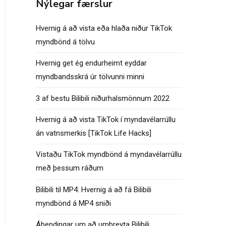
Nýlegar færslur
Hvernig á að vista eða hlaða niður TikTok
myndbönd á tölvu
Hvernig get ég endurheimt eyddar
myndbandsskrá úr tölvunni minni
3 af bestu Bilibili niðurhalsmönnum 2022
Hvernig á að vista TikTok í myndavélarrúllu
án vatnsmerkis [TikTok Life Hacks]
Vistaðu TikTok myndbönd á myndavélarrúllu
með þessum ráðum
Bilibili til MP4: Hvernig á að fá Bilibili
myndbönd á MP4 sniði
Ábendingar um að umbreyta Bilibili