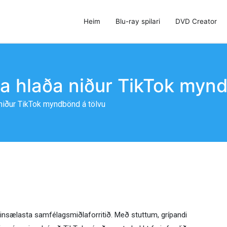
Heim
Blu-ray spilari
DVD Creator
 DVD Creator og DVD Cloner
ða hlaða niður TikTok myn
 niður TikTok myndbönd á tölvu
insælasta samfélagsmiðlaforritið. Með stuttum, grípandi