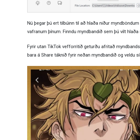
Nú þegar þú ert tilbúinn til að hlaða niður myndböndum
vafranum þínum. Finndu myndbandið sem þú vilt hlaða n
Fyrir utan TikTok vefforritið geturðu afritað myndbandst
bara á Share táknið fyrir neðan myndbandið og veldu síð