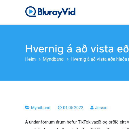
Fara
í
BlurayVid
Besti Blu-ray spilarinn,
efni
Hvernig á að vista e
Heim
Myndband
Hvernig á að vista eða hlaða
Myndband
01.05.2022
Jessic
Á undanförnum árum hefur TikTok vaxið og orðið eitt v