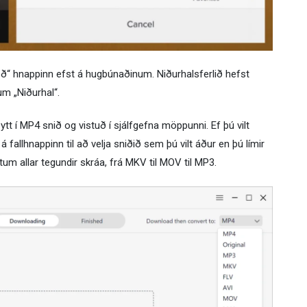
lóð“ hnappinn efst á hugbúnaðinum. Niðurhalsferlið hefst
um „Niðurhal“.
 í MP4 snið og vistuð í sjálfgefna möppunni. Ef þú vilt
fallhnappinn til að velja sniðið sem þú vilt áður en þú límir
tum allar tegundir skráa, frá MKV til MOV til MP3.