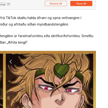
 frá TikTok skaltu halda áfram og opna vettvanginn í
iður og afritaðu síðan myndbandstengilinn.
engilinn úr farsímaforritinu eða skrifborðsforritinu. Smelltu
an „Afrita tengil“.