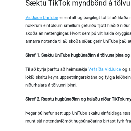
Sæktu TikTok myndbönd á tölv
VidJuice UniTube
er einfalt og þægilegt tól til að hla
nokkrum einföldum smellum geturðu fljótt hlaðið niðu
skoða án nettengingar. Hvort sem þú vilt halda örygg
annarra notenda til að skoða síðar, gerir UniTube það a
Skref 1. Sæktu UniTube hugbúnaðinn á tölvuna þína og
Til að byrja þarftu að heimsækja
Vefsíða VidJuice
og sm
lokið skaltu keyra uppsetningarskrána og fylgja leiðbe
niðurhalara á tölvunni þinni.
Skref 2. Ræstu hugbúnaðinn og halaðu niður TikTok m
Þegar þú hefur sett upp UniTube skaltu einfaldlega ræs
munt sjá notendaviðmót hugbúnaðarins birtast fyrir fr