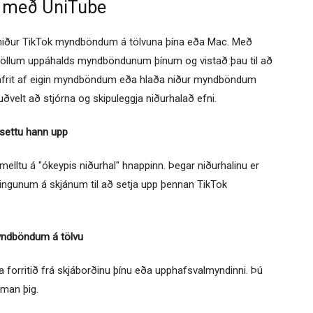
u með UniTube
ða niður TikTok myndböndum á tölvuna þína eða Mac. Með
r öllum uppáhalds myndböndunum þínum og vistað þau til að
isafrit af eigin myndböndum eða hlaða niður myndböndum
uðvelt að stjórna og skipuleggja niðurhalað efni.
 settu hann upp
elltu á "ókeypis niðurhal" hnappinn. Þegar niðurhalinu er
iningunum á skjánum til að setja upp þennan TikTok
yndböndum á tölvu
a forritið frá skjáborðinu þínu eða upphafsvalmyndinni. Þú
aman þig.