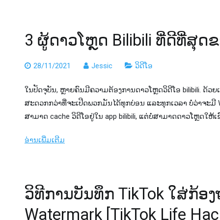
3 ຜູ້ດາວໂຫຼດ Bilibili ທີ່ດີທີ່ສຸ
28/11/2021
Jessic
ວິດີໂອ
ໃນປັດຈຸບັນ, ຫຼາຍຄົນມີຄວາມຕ້ອງການດາວໂຫຼດວິດີໂອ bilibili. ດ້
ສະດວກກວ່າທີ່ຈະເປີດພວກມັນໄດ້ທຸກບ່ອນ ແລະທຸກເວລາ ບໍ່ວ່າຈະມີ WIF
ສາມາດ cache ວິດີໂອຢູ່ໃນ app bilibili, ແຕ່ບໍ່ສາມາດດາວໂຫຼດໃຫ້ເຂົາ
ອ່ານເພີ່ມເຕີມ
ວິທີການບັນທຶກ TikTok ໃສ່ກ້ອ
Watermark [TikTok Life Hac