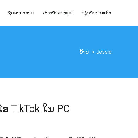
ຊັບພະຍາກອນ
ສະຫນັບສະຫນູນ
ກ່ຽວກັບພວກເຮົາ
ບ້ານ
Jessic
ີໂອ TikTok ໃນ PC