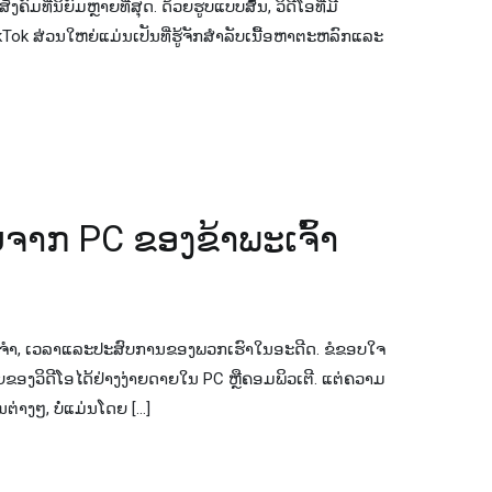
ງຄົມທີ່ນິຍົມຫຼາຍທີ່ສຸດ. ດ້ວຍຮູບແບບສັ້ນ, ວິດີໂອທີ່ມີ
ikTok ສ່ວນໃຫຍ່ແມ່ນເປັນທີ່ຮູ້ຈັກສໍາລັບເນື້ອຫາຕະຫລົກແລະ
ືກ​ລົບ​ຈາກ PC ຂອງ​ຂ້າ​ພະ​ເຈົ້າ​
ງຈໍາ, ເວລາແລະປະສົບການຂອງພວກເຮົາໃນອະດີດ. ຂໍ​ຂອບ​ໃຈ​
​ຂອງ​ວິ​ດີ​ໂອ​ໄດ້​ຢ່າງ​ງ່າຍ​ດາຍ​ໃນ PC ຫຼື​ຄອມ​ພິວ​ເຕີ​. ແຕ່ຄວາມ
ຕ່າງໆ, ບໍ່ແມ່ນໂດຍ […]