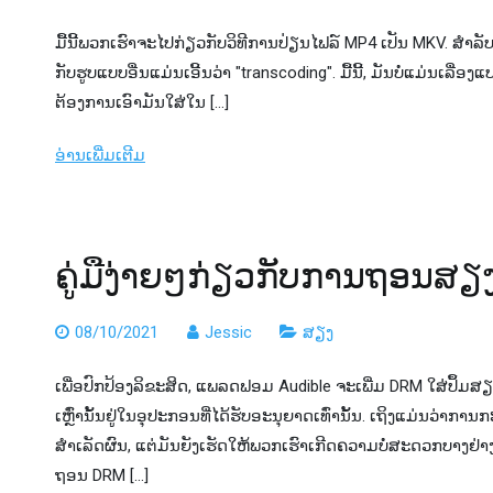
ມື້​ນີ້​ພວກ​ເຮົາ​ຈະ​ໄປ​ກ່ຽວ​ກັບ​ວິ​ທີ​ການ​ປ່ຽນ​ໄຟລ​໌ MP4 ເປັນ MKV​. ສໍາ​ລັບ​ຜ
ກັບ​ຮູບ​ແບບ​ອື່ນ​ແມ່ນ​ເອີ້ນ​ວ່າ "transcoding​"​. ມື້ນີ້, ມັນບໍ່ແມ່ນ
ຕ້ອງການເອົາມັນໃສ່ໃນ […]
ອ່ານເພີ່ມເຕີມ
ຄູ່ມືງ່າຍໆກ່ຽວກັບການຖອນສ
08/10/2021
Jessic
ສຽງ
ເພື່ອປົກປ້ອງລິຂະສິດ, ແພລດຟອມ Audible ຈະເພີ່ມ DRM ໃສ່ປຶ້ມ
ເຫຼົ່ານັ້ນຢູ່ໃນອຸປະກອນທີ່ໄດ້ຮັບອະນຸຍາດເທົ່ານັ້ນ. ເຖິງແມ່ນວ່າການ
ສຳເລັດຜົນ, ແຕ່ມັນຍັງເຮັດໃຫ້ພວກເຮົາເກີດຄວາມບໍ່ສະດວກບາງຢ່າ
ຖອນ DRM […]