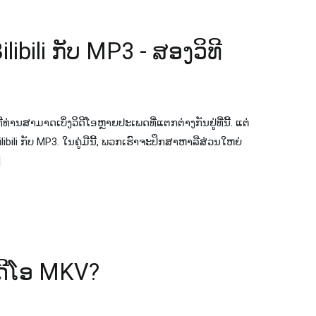
Bilibili ກັບ MP3 - ສອງ​ວິ​ທີ​
ທ່ານສາມາດເບິ່ງວິດີໂອຫຼາຍປະເພດທີ່ແຕກຕ່າງກັນຢູ່ທີ່ນີ້. ແຕ່​
ດີ​ໂອ Bilibili ກັບ MP3​. ໃນຄູ່ມືນີ້, ພວກເຮົາຈະປຶກສາຫາລືສ່ວນໃຫຍ່
]
ິ​ດີ​ໂອ MKV​?