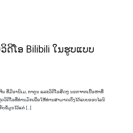
​ວິ​ດີ​ໂອ Bilibili ໃນ​ຮູບ​ແບບ
ງຈີນ ທີ່ມີອານິເມ, ກາຕູນ ແລະວິດີໂອສົດໆ ນອກຈາກເນື້ອຫາທີ່
ຼດວິດີໂອທີ່ທ່ານມັກເພື່ອໃຫ້ທ່ານສາມາດເບິ່ງໄດ້ແບບອອບໄລນ໌
ບຂໍ້ມູນໄວ້ແຕ່ […]