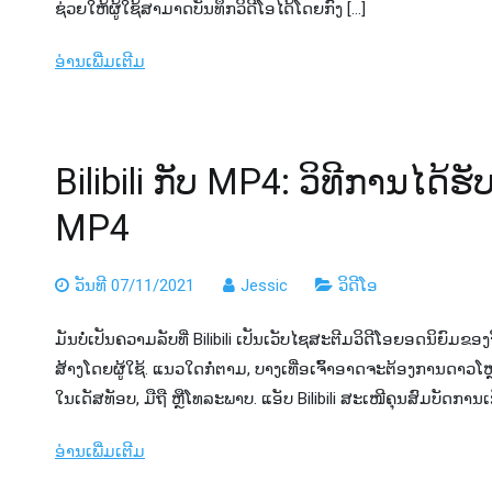
ຊ່ວຍໃຫ້ຜູ້ໃຊ້ສາມາດບັນທຶກວິດີໂອໄດ້ໂດຍກົງ […]
ອ່ານເພີ່ມເຕີມ
Bilibili ກັບ MP4​: ວິ​ທີ​ການ​ໄດ້​ຮັບ
MP4​
ວັນທີ 07/11/2021
Jessic
ວິດີໂອ
ມັນບໍ່ເປັນຄວາມລັບທີ່ Bilibili ເປັນເວັບໄຊສະຕີມວິດີໂອຍອດນິຍົມຂອ
ສ້າງໂດຍຜູ້ໃຊ້. ແນວໃດກໍ່ຕາມ, ບາງເທື່ອເຈົ້າອາດຈະຕ້ອງການດາວໂຫ
ໃນເດັສທັອບ, ມືຖື ຫຼືໂທລະພາບ. ແອັບ Bilibili ສະເໜີຄຸນສົມບັດການເກັ
ອ່ານເພີ່ມເຕີມ