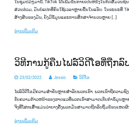
ໃນຊຸມປີມໍ່ໆມານີ້, TikTok ໄດ້ເພີ່ມຂຶ້ນກາຍເປັນຫນຶ່ງໃນກິດສື່ມວນຊົນສັ
ສ່ວນຮ່ວມ, ມັນບໍ່ແປກທີ່ຄົນໃຊ້ເວລາຫຼາຍຂື້ນໃນແອັບ. ໃນຂະນະທີ່ T
ສ້າງສັນຂອງມັນ, ຍັງມີຂໍ້ມູນແລະການສຶກສາຈໍານວນຫຼາຍ […]
ອ່ານເພີ່ມເຕີມ
ວິ​ທີ​ການ​ກູ້​ຄືນ​ໄຟລ​໌​ວິ​ດີ​ໂອ​ທີ່​ຖ
23/02/2022
Jessic
ວິດີໂອ
ໄຟລ໌ວິດີໂອມີຄວາມສໍາຄັນຫຼາຍສໍາລັບພວກເຮົາ. ພວກເຂົາຖືຄວາມຊົ
ກັບ​ຄວາມ​ກ້າວ​ຫນ້າ​ຂອງ​ຮາດ​ແວ​ທີ່​ພວກ​ເຮົາ​ສາ​ມາດ​ເກັບ​ກໍາ​ຂໍ້​ມູນ​ຫຼາຍ
ຈິງທີ່ໂສກເສົ້າແມ່ນວ່າບາງຄັ້ງພວກມັນສາມາດຖືກລຶບຖິ້ມຍ້ອນເຫດຜົນ
ອ່ານເພີ່ມເຕີມ