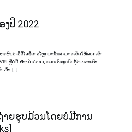
ດຂອງປີ 2022
ວຍເຫດຜົນວ່າວິດີໂອທີ່ດາວໂຫຼດມານັ້ນສາມາດເຮັດໃຫ້ພວກເຮົາ
I ຫຼືບໍ່ມີ. ຢ່າງໃດກໍຕາມ, ພວກເຮົາທຸກຄົນຮູ້ວ່າພວກເຮົາ
ເຈົ້າ. […]
ງຖ່າຍຮູບມ້ວນໂດຍບໍ່ມີການ
ks]