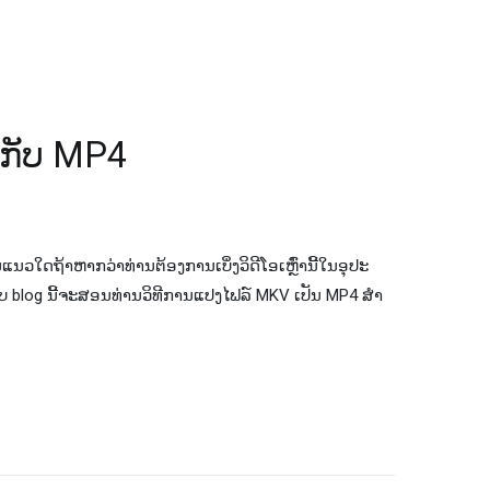
V ກັບ MP4​
ນ​ແນວ​ໃດ​ຖ້າ​ຫາກ​ວ່າ​ທ່ານ​ຕ້ອງ​ການ​ເບິ່ງ​ວິ​ດີ​ໂອ​ເຫຼົ່າ​ນີ້​ໃນ​ອຸ​ປະ​
ນຕອບ blog ນີ້ຈະສອນທ່ານວິທີການແປງໄຟລ໌ MKV ເປັນ MP4 ສໍາ