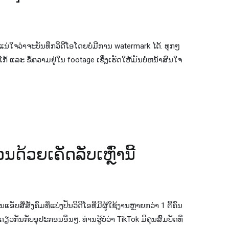
ບໍ່ແນ່ໃຈວ່າຈະບັນທຶກວິດີໂອໂດຍບໍ່ມີການ watermark ໄດ້. ທຸກໆ
ໂກ້ ແລະ ຂໍ້ຄວາມຢູ່ໃນ footage ເຊິ່ງເຮັດໃຫ້ມັນບໍ່ຫນ້າສົນໃຈ
ນດ້ວຍເຄັດລັບເຫຼົ່ານີ້
ບສື່ສັງຄົມທີ່ແບ່ງປັນວິດີໂອທີ່ມີຜູ້ໃຊ້ງານຫຼາຍກວ່າ 1 ຕື້ຄົນ
ຽວກັນກັບອຸປະກອນອື່ນໆ. ທ່ານຮູ້ບໍ່ວ່າ TikTok ມີຄຸນສົມບັດທີ່