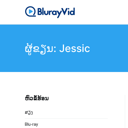
ຂ້າມ
ໄປ
BlurayVid
ເຄື່ອງຫຼິ້ນ Blu-ray ທີ່ດີທີ
ຫາ
ເນື້ອຫາ
ຜູ້ຂຽນ:
Jessic
ຫົວຂໍ້ຮ້ອນ
ສຽງ
Blu-ray