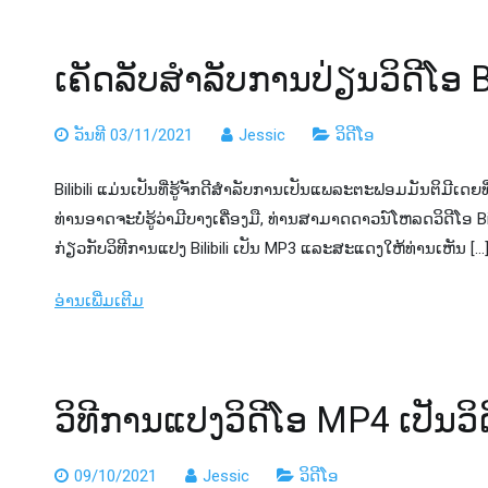
ເຄັດ​ລັບ​ສໍາ​ລັບ​ການ​ປ່ຽນ​ວິ​ດີ​ໂອ 
ວັນທີ 03/11/2021
Jessic
ວິດີໂອ
Bilibili ແມ່ນເປັນທີ່ຮູ້ຈັກດີສໍາລັບການເປັນແພລະຕະຟອມມັນຕິມີເດຍທີ່
ທ່ານ​ອາດ​ຈະ​ບໍ່​ຮູ້​ວ່າ​ມີ​ບາງ​ເຄື່ອງ​ມື​, ທ່ານ​ສາ​ມາດ​ດາວ​ນ​໌​ໂຫລດ​ວິ​
ກ່ຽວກັບວິທີການແປງ Bilibili ເປັນ MP3 ແລະສະແດງໃຫ້ທ່ານເຫັນ […
ອ່ານເພີ່ມເຕີມ
ວິ​ທີ​ການ​ແປງ​ວິ​ດີ​ໂອ MP4 ເປັນ​ວ
09/10/2021
Jessic
ວິດີໂອ