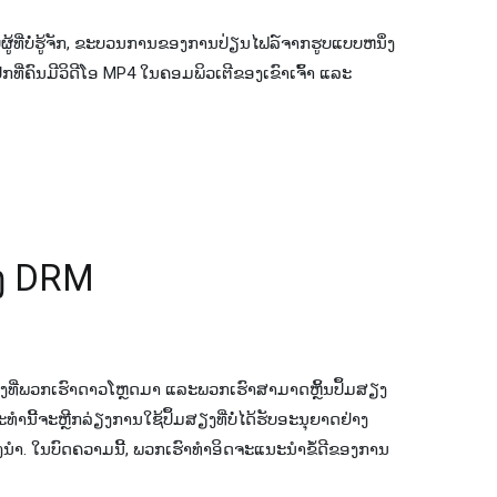
ູ້​ທີ່​ບໍ່​ຮູ້​ຈັກ​, ຂະ​ບວນ​ການ​ຂອງ​ການ​ປ່ຽນ​ໄຟລ​໌​ຈາກ​ຮູບ​ແບບ​ຫນຶ່ງ​
ເລື່ອງແປກທີ່ຄົນມີວິດີໂອ MP4 ໃນຄອມພິວເຕີຂອງເຂົາເຈົ້າ ແລະ
ຽງ DRM
ສຽງທີ່ພວກເຮົາດາວໂຫຼດມາ ແລະພວກເຮົາສາມາດຫຼິ້ນປຶ້ມສຽງ
ກະທຳນີ້ຈະຫຼີກລ່ຽງການໃຊ້ປຶ້ມສຽງທີ່ບໍ່ໄດ້ຮັບອະນຸຍາດຢ່າງ
ງນຳ. ໃນບົດຄວາມນີ້, ພວກເຮົາທໍາອິດຈະແນະນໍາຂໍ້ດີຂອງການ