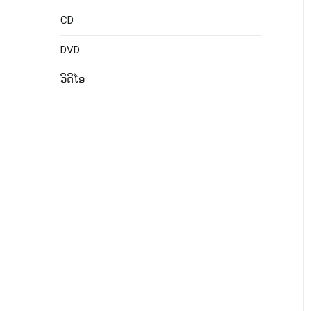
CD
DVD
ວິດີໂອ