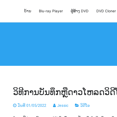
ບ້ານ
Blu-ray Player
ຜູ້ສ້າງ DVD
DVD Cloner
່ສຸດ, DVD Creator & DVD Cloner
ວິທີການບັນທຶກຫຼືດາວໂຫລດວິດ
ວັນທີ 01/05/2022
Jessic
ວິດີໂອ