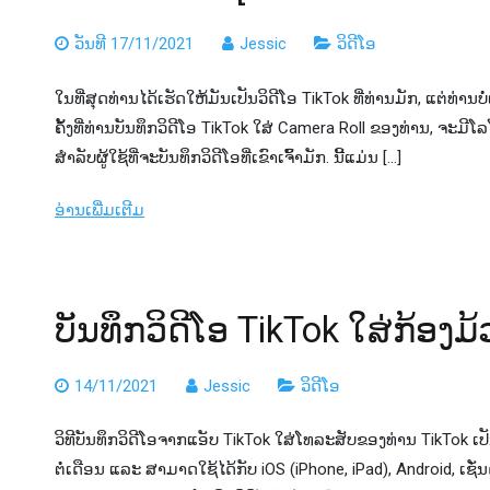
ວັນທີ 17/11/2021
Jessic
ວິດີໂອ
ໃນທີ່ສຸດທ່ານໄດ້ເຮັດໃຫ້ມັນເປັນວິດີໂອ TikTok ທີ່ທ່ານມັກ, ແຕ່ທ່ານ
ຄັ້ງທີ່ທ່ານບັນທຶກວິດີໂອ TikTok ໃສ່ Camera Roll ຂອງທ່ານ, ຈະມີໂລ
ສໍາລັບຜູ້ໃຊ້ທີ່ຈະບັນທຶກວິດີໂອທີ່ເຂົາເຈົ້າມັກ. ນີ້ແມ່ນ […]
ອ່ານເພີ່ມເຕີມ
ບັນທຶກວິດີໂອ TikTok ໃສ່ກ້ອງມ້ວ
14/11/2021
Jessic
ວິດີໂອ
ວິທີບັນທຶກວິດີໂອຈາກແອັບ TikTok ໃສ່ໂທລະສັບຂອງທ່ານ TikTok ເປັນແອັ
ຕໍ່ເດືອນ ແລະ ສາມາດໃຊ້ໄດ້ກັບ iOS (iPhone, iPad), Android, ເຊັ່ນດ