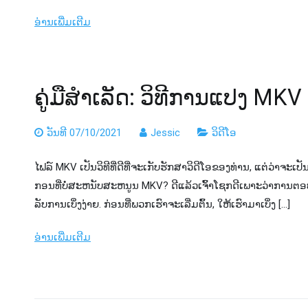
ອ່ານເພີ່ມເຕີມ
ຄູ່​ມື​ສໍາ​ເລັດ​: ວິ​ທີ​ການ​ແປງ MK
ວັນທີ 07/10/2021
Jessic
ວິດີໂອ
ໄຟລ​໌ MKV ເປັນ​ວິ​ທີ​ທີ່​ດີ​ທີ່​ຈະ​ເກັບ​ຮັກ​ສາ​ວິ​ດີ​ໂອ​ຂອງ​ທ່ານ​, ແຕ່​ວ່າ​ຈະ​ເປັ
ກອນ​ທີ່​ບໍ່​ສະ​ຫນັບ​ສະ​ຫນູນ MKV​? ດີແລ້ວເຈົ້າໂຊກດີເພາະວ່າກາ
ລັບການເບິ່ງງ່າຍ. ກ່ອນ​ທີ່​ພວກ​ເຮົາ​ຈະ​ເລີ່ມ​ຕົ້ນ, ໃຫ້​ເຮົາ​ມາ​ເບິ່ງ […]
ອ່ານເພີ່ມເຕີມ