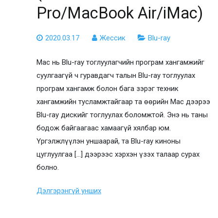
Pro/MacBook Air/iMac)
2020.03.17
Жессик
Blu-ray
Mac нь Blu-ray тоглуулагчийн програм хангамжийг
суулгаагүй ч гуравдагч талын Blu-ray тоглуулах
програм хангамж болон бага зэрэг техник
хангамжийн тусламжтайгаар та өөрийн Mac дээрээ
Blu-ray дискийг тоглуулах боломжтой. Энэ нь таны
бодож байгаагаас хамаагүй хялбар юм.
Үргэлжлүүлэн уншаарай, та Blu-ray киноны
цуглуулгаа […] дээрээс хэрхэн үзэх талаар сурах
болно.
Дэлгэрэнгүй унших