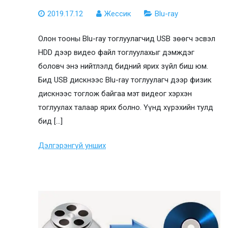
2019.17.12
Жессик
Blu-ray
Олон тооны Blu-ray тоглуулагчид USB зөөгч эсвэл
HDD дээр видео файл тоглуулахыг дэмждэг
боловч энэ нийтлэлд бидний ярих зүйл биш юм.
Бид USB дискнээс Blu-ray тоглуулагч дээр физик
дискнээс тоглож байгаа мэт видеог хэрхэн
тоглуулах талаар ярих болно. Үүнд хүрэхийн тулд
бид […]
Дэлгэрэнгүй унших