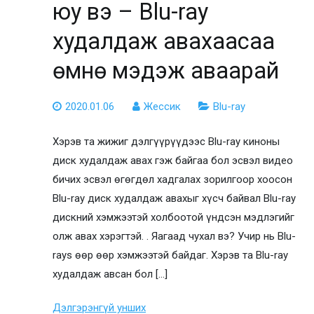
юу вэ – Blu-ray
худалдаж авахаасаа
өмнө мэдэж аваарай
2020.01.06
Жессик
Blu-ray
Хэрэв та жижиг дэлгүүрүүдээс Blu-ray киноны
диск худалдаж авах гэж байгаа бол эсвэл видео
бичих эсвэл өгөгдөл хадгалах зорилгоор хоосон
Blu-ray диск худалдаж авахыг хүсч байвал Blu-ray
дискний хэмжээтэй холбоотой үндсэн мэдлэгийг
олж авах хэрэгтэй. . Яагаад чухал вэ? Учир нь Blu-
rays өөр өөр хэмжээтэй байдаг. Хэрэв та Blu-ray
худалдаж авсан бол [...]
Дэлгэрэнгүй унших