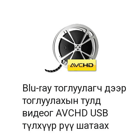
Blu-ray тоглуулагч дээр
тоглуулахын тулд
видеог AVCHD USB
түлхүүр рүү шатаах