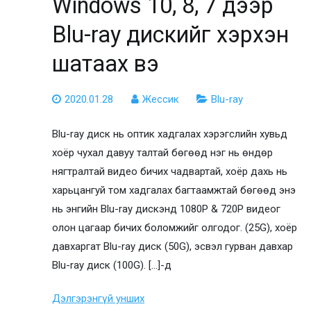
Windows 10, 8, 7 дээр
Blu-ray дискийг хэрхэн
шатаах вэ
2020.01.28
Жессик
Blu-ray
Blu-ray диск нь оптик хадгалах хэрэгслийн хувьд
хоёр чухал давуу талтай бөгөөд нэг нь өндөр
нягтралтай видео бичих чадвартай, хоёр дахь нь
харьцангуй том хадгалах багтаамжтай бөгөөд энэ
нь энгийн Blu-ray дискэнд 1080P & 720P видеог
олон цагаар бичих боломжийг олгодог. (25G), хоёр
давхаргат Blu-ray диск (50G), эсвэл гурван давхар
Blu-ray диск (100G). […]-д
Дэлгэрэнгүй унших