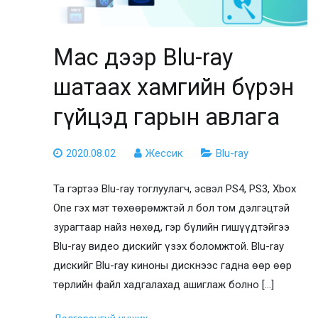
Mac дээр Blu-ray
шатаах хамгийн бүрэн
гүйцэд гарын авлага
2020.08.02
Жессик
Blu-ray
Та гэртээ Blu-ray тоглуулагч, эсвэл PS4, PS3, Xbox
One гэх мэт төхөөрөмжтэй л бол том дэлгэцтэй
зурагтаар найз нөхөд, гэр бүлийн гишүүдтэйгээ
Blu-ray видео дискийг үзэх боломжтой. Blu-ray
дискийг Blu-ray киноны дискнээс гадна өөр өөр
төрлийн файл хадгалахад ашиглаж болно [...]