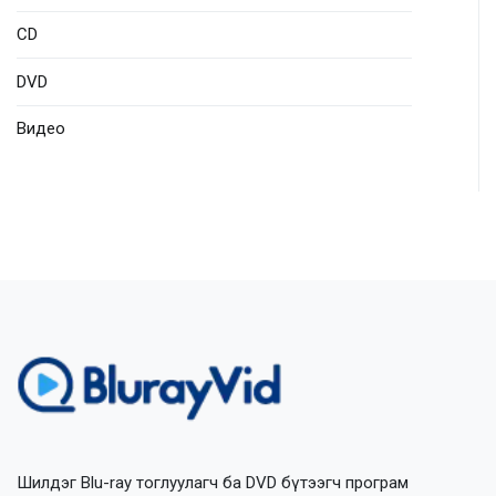
CD
DVD
Видео
Шилдэг Blu-ray тоглуулагч ба DVD бүтээгч програм