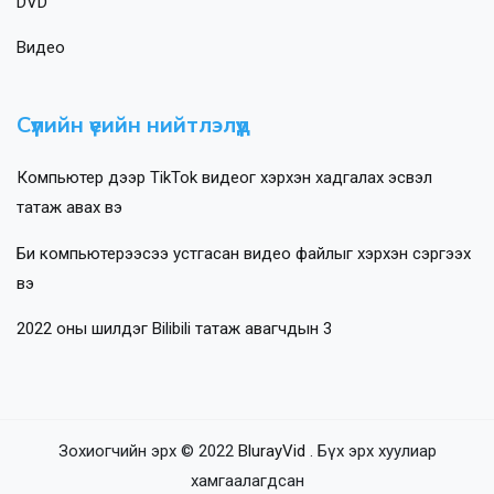
DVD
Видео
Сүүлийн үеийн нийтлэлүүд
Компьютер дээр TikTok видеог хэрхэн хадгалах эсвэл
татаж авах вэ
Би компьютерээсээ устгасан видео файлыг хэрхэн сэргээх
вэ
2022 оны шилдэг Bilibili татаж авагчдын 3
Зохиогчийн эрх © 2022
BlurayVid
. Бүх эрх хуулиар
хамгаалагдсан