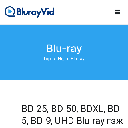
Агуулга
руу
алгасах
BlurayVid
Шилдэг Blu-ray тоглуулагч, DVD бүтээгч, DVD Cloner
Blu-ray
Гэр
Нөөц
Blu-ray
BD-25, BD-50, BDXL, BD-
5, BD-9, UHD Blu-ray гэж