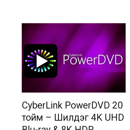
CyberLink PowerDVD 20
тойм – Шилдэг 4K UHD
Blu-ray & 8K HDR