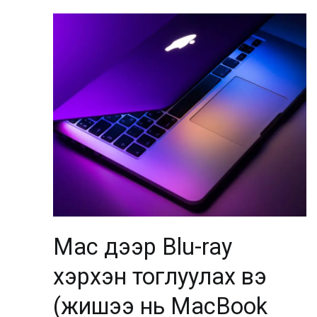
Mac дээр Blu-ray
хэрхэн тоглуулах вэ
(жишээ нь MacBook