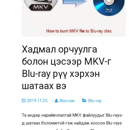
Хадмал орчуулга
болон цэсээр MKV-г
Blu-ray рүү хэрхэн
шатаах вэ
2019.11.25
Жессик
Blu-ray
Та өндөр нарийвчлалтай MKV файлуудыг Blu-rays-
д шатаах боломжтой гэж найдаж хоосон Blu-rays