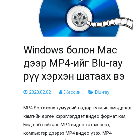
Windows болон Mac
дээр MP4-ийг Blu-ray
рүү хэрхэн шатаах вэ
2020.02.02
Жессик
Blu-ray
MP4 бол ихэнх хүмүүсийн өдөр тутмын амьдралд
хамгийн өргөн хэрэглэгддэг видео формат юм.
Бид вэб сайтаас MP4 видео татаж авах,
компьютер дээрээ MP4 видео үзэх, MP4