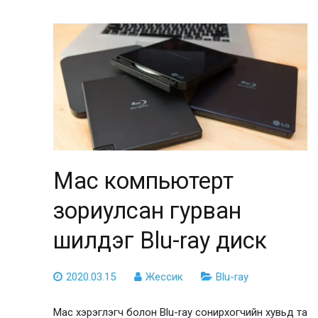
Mac компьютерт
зориулсан гурван
шилдэг Blu-ray диск
2020.03.15
Жессик
Blu-ray
Mac хэрэглэгч болон Blu-ray сонирхогчийн хувьд та