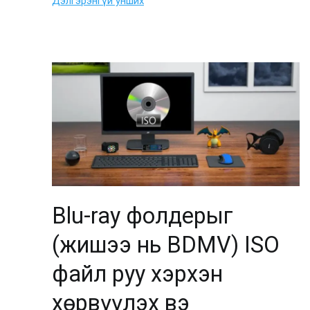
Дэлгэрэнгүй унших
Blu-ray фолдерыг
(жишээ нь BDMV) ISO
файл руу хэрхэн
хөрвүүлэх вэ