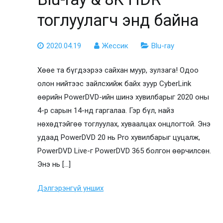
тоглуулагч энд байна
2020.04.19
Жессик
Blu-ray
Хөөе та бүгдээрээ сайхан муур, зулзага! Одоо
олон нийтээс зайлсхийж байх зуур CyberLink
өөрийн PowerDVD-ийн шинэ хувилбарыг 2020 оны
4-р сарын 14-нд гаргалаа. Гэр бүл, найз
нөхөдтэйгөө тоглуулах, хуваалцах онцлогтой. Энэ
удаад PowerDVD 20 нь Pro хувилбарыг цуцалж,
PowerDVD Live-г PowerDVD 365 болгон өөрчилсөн.
Энэ нь […]
Дэлгэрэнгүй унших