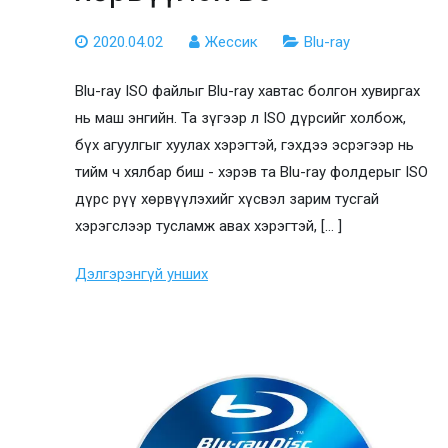
2020.04.02
Жессик
Blu-ray
Blu-ray ISO файлыг Blu-ray хавтас болгон хувиргах
нь маш энгийн. Та зүгээр л ISO дүрсийг холбож,
бүх агуулгыг хуулах хэрэгтэй, гэхдээ эсрэгээр нь
тийм ч хялбар биш - хэрэв та Blu-ray фолдерыг ISO
дүрс рүү хөрвүүлэхийг хүсвэл зарим тусгай
хэрэгслээр тусламж авах хэрэгтэй, [… ]
Дэлгэрэнгүй унших