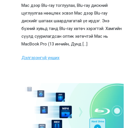
Mac дээр Blu-ray тоглуулах, Blu-ray дискний
цуглуулгаа нөөцлөх эсвэл Mac дээр Blu-ray
дискийг шатаах шаардлагатай үе ирдэг. Энэ
бүхний хувьд танд Blu-ray хөтөч хэрэгтэй. Хамгийн
сүүлд суурилагдсан оптик хөтөчтэй Mac нь
MacBook Pro (13 инчийн, Дунд [...]
Дэлгэрэнгүй унших