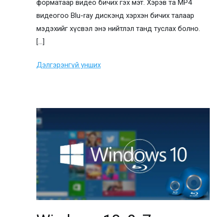
форматаар видео бичих гэх мэт. Хэрэв та MP4
видеогоо Blu-ray дискэнд хэрхэн бичих талаар
мэдэхийг хүсвэл энэ нийтлэл танд туслах болно.
[…]
Дэлгэрэнгүй унших