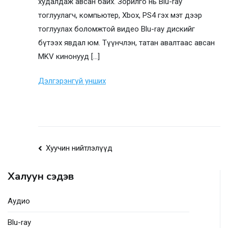
худалдаж авсан байх. Зорилго нь Blu-ray
тоглуулагч, компьютер, Xbox, PS4 гэх мэт дээр
тоглуулах боломжтой видео Blu-ray дискийг
бүтээх явдал юм. Түүнчлэн, татан авалтаас авсан
MKV кинонууд [...]
Дэлгэрэнгүй унших
Нийтлэлийн
Хуучин нийтлэлүүд
навигаци
Халуун сэдэв
Аудио
Blu-ray