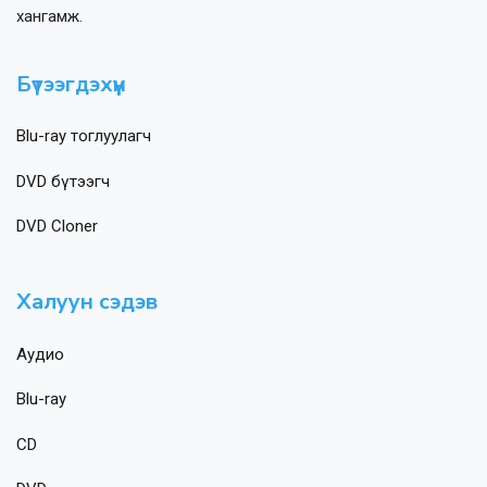
хангамж.
Бүтээгдэхүүн
Blu-ray тоглуулагч
DVD бүтээгч
DVD Cloner
Халуун сэдэв
Аудио
Blu-ray
CD