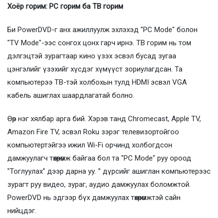
Хоёр горим: PC горим ба ТВ горим
Би PowerDVD-г анх ажиллуулж эхлэхэд "PC Mode" болон
"TV Mode"-ээс сонгох цонх гарч ирнэ. ТВ горим нь том
дэлгэцтэй зурагтаар кино үзэх эсвэл бусад зугаа
цэнгэлийг үзэхийг хүсдэг хүмүүст зориулагдсан. Та
компьютерээ ТВ-тэй холбохын тулд HDMI эсвэл VGA
кабель ашиглах шаардлагатай болно.
Өөр нэг хялбар арга бий. Хэрэв танд Chromecast, Apple TV,
Amazon Fire TV, эсвэл Roku зэрэг телевизортойгоо
компьютертэйгээ ижил Wi-Fi орчинд холбогдсон
дамжуулагч төхөөрөмж байгаа бол та "PC Mode" руу ороод
"Тоглуулах" дээр дарна уу. ” дүрсийг ашиглан компьютерээс
зурагт руу видео, зураг, аудио дамжуулах боломжтой.
PowerDVD нь эдгээр бүх дамжуулах төхөөрөмжтэй сайн
нийцдэг.