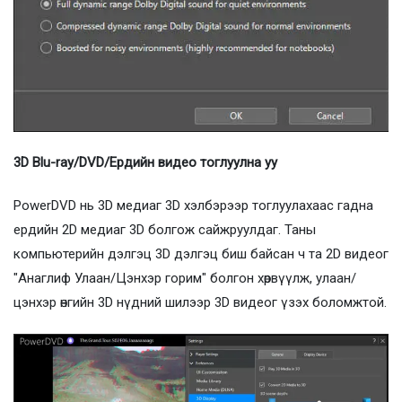
3D Blu-ray/DVD/Ердийн видео тоглуулна уу
PowerDVD нь 3D медиаг 3D хэлбэрээр тоглуулахаас гадна
ердийн 2D медиаг 3D болгож сайжруулдаг. Таны
компьютерийн дэлгэц 3D дэлгэц биш байсан ч та 2D видеог
"Анаглиф Улаан/Цэнхэр горим" болгон хөрвүүлж, улаан/
цэнхэр өнгийн 3D нүдний шилээр 3D видеог үзэх боломжтой.