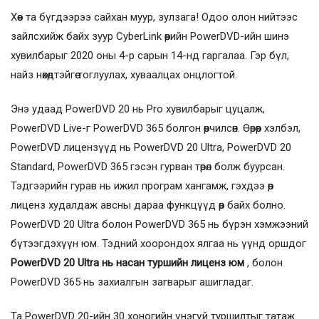
Хөөе та бүгдээрээ сайхан муур, зулзага! Одоо олон нийтээс
зайлсхийж байх зуур CyberLink өөрийн PowerDVD-ийн шинэ
хувилбарыг 2020 оны 4-р сарын 14-нд гаргалаа. Гэр бүл,
найз нөхөдтэйгөө тоглуулах, хуваалцах онцлогтой.
Энэ удаад PowerDVD 20 нь Pro хувилбарыг цуцалж,
PowerDVD Live-г PowerDVD 365 болгон өөрчилсөн. Өөрөөр хэлбэл,
PowerDVD лицензүүд нь PowerDVD 20 Ultra, PowerDVD 20
Standard, PowerDVD 365 гэсэн гурван төрөл болж буурсан.
Тэдгээрийн гурав нь ижил програм хангамж, гэхдээ өөр
лиценз худалдаж авсны дараа функцүүд өөр байх болно.
PowerDVD 20 Ultra болон PowerDVD 365 нь бүрэн хэмжээний
бүтээгдэхүүн юм. Тэдний хоорондох ялгаа нь үүнд оршдог
PowerDVD 20 Ultra нь насан туршийн лиценз юм
, болон
PowerDVD 365 нь захиалгын загварыг ашигладаг.
Та PowerDVD 20-ийн 30 хоногийн үнэгүй туршилтыг татаж