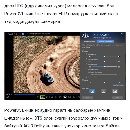
диск HDR (өндөр динамик хүрээ) мэдээлэл агуулсан бол
PowerDVD-ийн TrueTheater HDR сайжруулалтыг хийснээр
тэд мэдэгдэхүйц сайжирна.
PowerDVD-ийн эх аудио гаралт нь салбарын хамгийн
шилдэг нь юм. DTS олон сувгийн хүрээлэх дуу чимээ, тэр ч
байтугай AC-3 Dolby нь таныг үнэхээр кино театрт байгаа