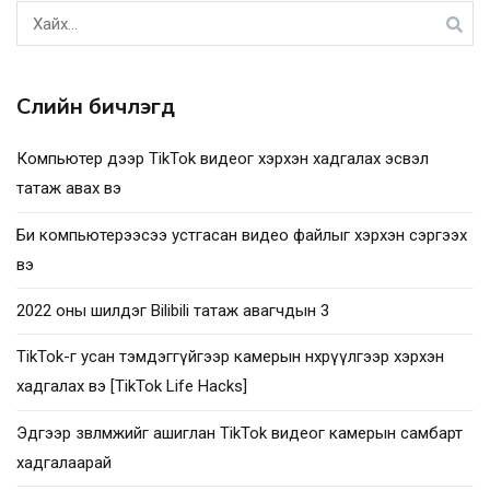
Хайх:
Сүүлийн бичлэгүүд
Компьютер дээр TikTok видеог хэрхэн хадгалах эсвэл
татаж авах вэ
Би компьютерээсээ устгасан видео файлыг хэрхэн сэргээх
вэ
2022 оны шилдэг Bilibili татаж авагчдын 3
TikTok-г усан тэмдэггүйгээр камерын өнхрүүлгээр хэрхэн
хадгалах вэ [TikTok Life Hacks]
Эдгээр зөвлөмжийг ашиглан TikTok видеог камерын самбарт
хадгалаарай