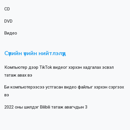
CD
DVD
Видео
Сүүлийн үеийн нийтлэлүүд
Компьютер дээр TikTok видеог хэрхэн хадгалах эсвэл
татаж авах вэ
Би компьютерээсээ устгасан видео файлыг хэрхэн сэргээх
вэ
2022 оны шилдэг Bilibili татаж авагчдын 3