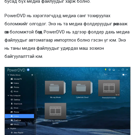
бусад бүх медиа файлуудыг харж болно.
PowerDVD нь хэрэглэгчдэд медиа санг тохируулах
боломжийг олгодог. Энэ нь та медиа фолдеруудыг өөрөө зааж
өгөх боломжтой бөгөөд PowerDVD нь эдгээр фолдер дахь медиа
файлуудыг автоматаар импортлох болно гэсэн үг юм. Энэ
нь таны медиа файлуудыг удирдах маш зохион
байгуулалттай юм.