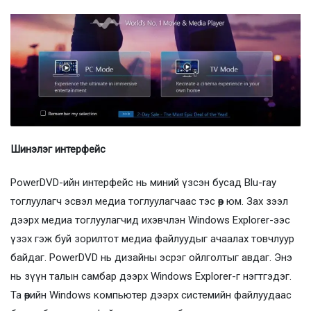
Шинэлэг интерфейс
PowerDVD-ийн интерфейс нь миний үзсэн бусад Blu-ray
тоглуулагч эсвэл медиа тоглуулагчаас тэс өөр юм. Зах зээл
дээрх медиа тоглуулагчид ихэвчлэн Windows Explorer-ээс
үзэх гэж буй зорилтот медиа файлуудыг ачаалах товчлуур
байдаг. PowerDVD нь дизайны эсрэг ойлголтыг авдаг. Энэ
нь зүүн талын самбар дээрх Windows Explorer-г нэгтгэдэг.
Та өөрийн Windows компьютер дээрх системийн файлуудаас