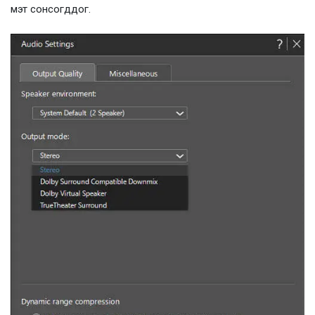
мэт сонсогддог.