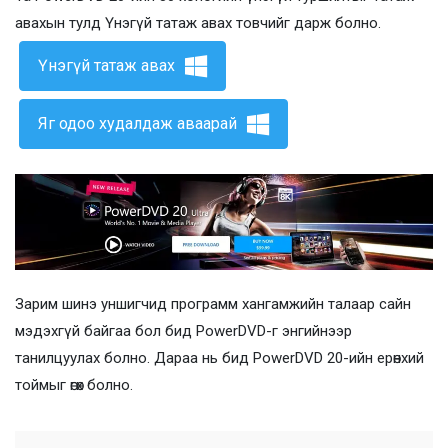
авахын тулд Үнэгүй татаж авах товчийг дарж болно.
Үнэгүй татаж авах
Яг одоо худалдаж аваарай
Зарим шинэ уншигчид программ хангамжийн талаар сайн
мэдэхгүй байгаа бол бид PowerDVD-г энгийнээр
танилцуулах болно. Дараа нь бид PowerDVD 20-ийн ерөнхий
тоймыг өгөх болно.