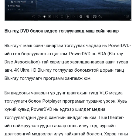
Blu-ray, DVD болон видео тоглуулахад маш сайн чанар
Blu-ray-г маш сайн чанартай тоглуулах чадвар нь PowerDVD-
ийн гол борлуулалтын цэг юм. PowerDVD нь BDA (Blu-ray
Disc Association)-тай харилцах харилцаанаасаа ашиг тусаа
авч, 4K Ultra HD Blu-ray тоглуулах боломжтой цорын ганц
Blu-ray тоглуулагч программ хангамж юм.
Би видеоны чанарын үр дүнг шалгахын тулд VLC медиа
тоглуулагч болон Potplayer програмыг туршиж үзсэн. Хувь
хүний ​​​​хувьд PowerDVD нь эдгээр шилдэг медиа
тоглуулагчдын дунд хамгийн шилдэг нь юм. TrueTheater-
ийн сайжруулалтуудын ачаар өнгө нь илүү тод, зургийн
дэлгэрэнгүй мэдээлэл илүү гайхалтай болсон. Хэрэв таны