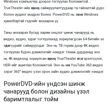
Windows компьютер дээрээ тоглуулах боломжтой.
TrueTheater-ийн өвөрмөц сайжруулалтуудаар та гайхалтай дүрс
болон аудиог мэдрэх болно. PowerDVD нь зөвхөн Windows
хувилбартай гэдгийг анхаарна уу.
Таны анхаарах бусад зарим онцлог шинж чанарууд нь
видео, аудио, зураг тоглуулахад зориулагдсан 64 битийн эх
хөдөлгүүрийг сайжруулдаг. Энэ нь ТВ горим дээр 8K видео
тоглуулах бүрэн дэмжлэгийг нэмдэг. Нэмж дурдахад энэ
нь 4K видеонд зориулсан өвөрмөц TrueTheater өнгө, гэрэлтүүлэг,
HDR-ийг ашиглах боломжтой. Энэ нь мөн YouTube 360 ​​видео
зэрэг 360° видео үзэх орон зайн аудио дэмжлэгийг нэмдэг.
PowerDVD-ийн үндсэн шинж
чанарууд болон дизайны үзэл
баримтлалыг тойм