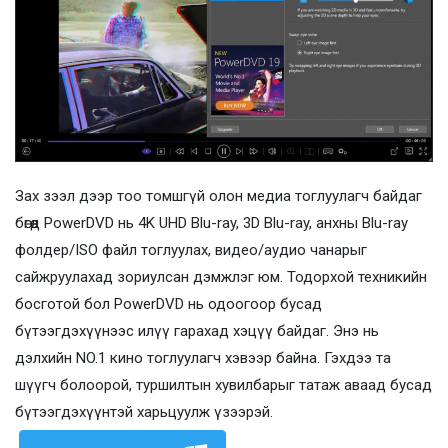
Зах зээл дээр тоо томшгүй олон медиа тоглуулагч байдаг
бөгөөд PowerDVD нь 4K UHD Blu-ray, 3D Blu-ray, анхны Blu-ray
фолдер/ISO файл тоглуулах, видео/аудио чанарыг
сайжруулахад зориулсан дэмжлэг юм. Тодорхой техникийн
босготой бол PowerDVD нь одоогоор бусад
бүтээгдэхүүнээс илүү гарахад хэцүү байдаг. Энэ нь
дэлхийн NO.1 кино тоглуулагч хэвээр байна. Гэхдээ та
шүүгч болоорой, туршилтын хувилбарыг татаж аваад бусад
бүтээгдэхүүнтэй харьцуулж үзээрэй.