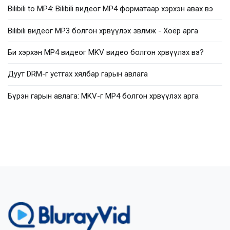
Bilibili to MP4: Bilibili видеог MP4 форматаар хэрхэн авах вэ
Bilibili видеог MP3 болгон хөрвүүлэх зөвлөмж - Хоёр арга
Би хэрхэн MP4 видеог MKV видео болгон хөрвүүлэх вэ?
Дуут DRM-г устгах хялбар гарын авлага
Бүрэн гарын авлага: MKV-г MP4 болгон хөрвүүлэх арга