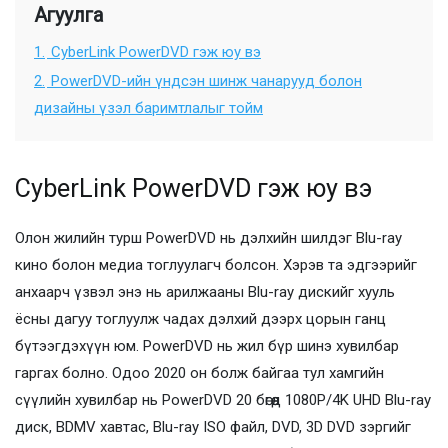
Агуулга
1.
CyberLink PowerDVD гэж юу вэ
2.
PowerDVD-ийн үндсэн шинж чанарууд болон
дизайны үзэл баримтлалыг тойм
CyberLink PowerDVD гэж юу вэ
Олон жилийн турш PowerDVD нь дэлхийн шилдэг Blu-ray
кино болон медиа тоглуулагч болсон. Хэрэв та эдгээрийг
анхаарч үзвэл энэ нь арилжааны Blu-ray дискийг хууль
ёсны дагуу тоглуулж чадах дэлхий дээрх цорын ганц
бүтээгдэхүүн юм. PowerDVD нь жил бүр шинэ хувилбар
гаргах болно. Одоо 2020 он болж байгаа тул хамгийн
сүүлийн хувилбар нь PowerDVD 20 бөгөөд 1080P/4K UHD Blu-ray
диск, BDMV хавтас, Blu-ray ISO файл, DVD, 3D DVD зэргийг