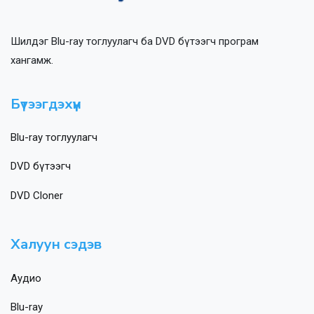
Шилдэг Blu-ray тоглуулагч ба DVD бүтээгч програм
хангамж.
Бүтээгдэхүүн
Blu-ray тоглуулагч
DVD бүтээгч
DVD Cloner
Халуун сэдэв
Аудио
Blu-ray