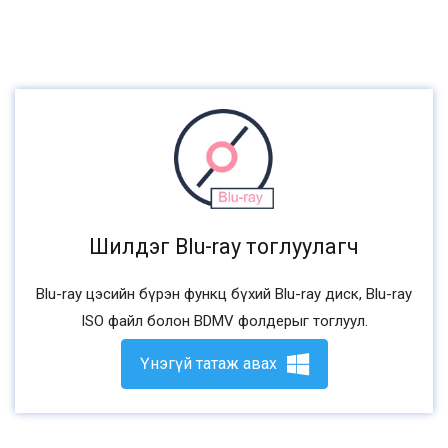
Шилдэг Blu-ray тоглуулагч
Blu-ray цэсийн бүрэн функц бүхий Blu-ray диск, Blu-ray
ISO файл болон BDMV фолдерыг тоглуул.
Үнэгүй татаж авах