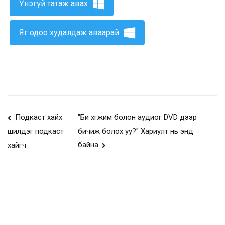
Үнэгүй татаж авах
Яг одоо худалдаж аваарай
Нийтлэлийн
Подкаст хайх
"Би хөгжим болон аудиог DVD дээр
бичиж болох уу?" Хариулт нь энд
шилдэг подкаст
навигаци
байна
хайгч