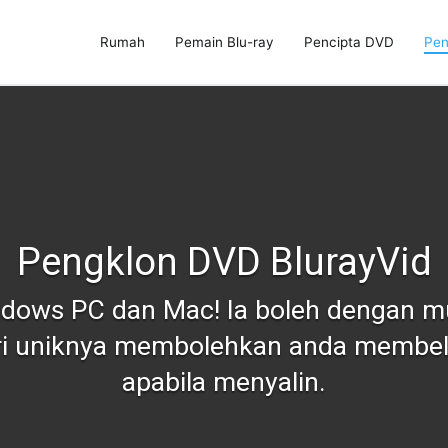
Rumah
Pemain Blu-ray
Pencipta DVD
Pen
, Pencipta DVD & Pengklon DVD
Pengklon DVD BlurayVid
ndows PC dan Mac! Ia boleh dengan 
 Ciri uniknya membolehkan anda mem
apabila menyalin.