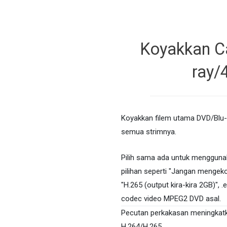
Koyakkan Ca
ray/
Koyakkan filem utama DVD/Blu-
semua strimnya.
Pilih sama ada untuk menggun
pilihan seperti "Jangan mengekod
"H.265 (output kira-kira 2GB)"
codec video MPEG2 DVD asal.
Pecutan perkakasan meningkatk
H.264/H.265.