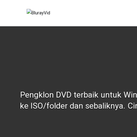
Langkau
ke
BlurayVid
Pemain Blu-ray Terbaik
kandungan
Pengklon DVD terbaik untuk Wi
ke ISO/folder dan sebaliknya.