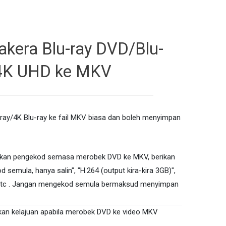
kera Blu-ray DVD/Blu-
4K UHD ke MKV
ray/4K Blu-ray ke fail MKV biasa dan boleh menyimpan
akan pengekod semasa merobek DVD ke MKV, berikan
 semula, hanya salin", "H.264 (output kira-kira 3GB)",
, .etc . Jangan mengekod semula bermaksud menyimpan
an kelajuan apabila merobek DVD ke video MKV