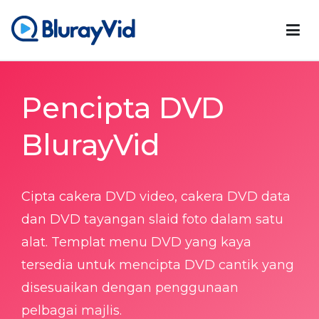
Video Blu-ray
Pemain Blu-ray Terbaik, Pencipta DVD & Pengklon DVD
Pencipta DVD
BlurayVid
Cipta cakera DVD video, cakera DVD data
dan DVD tayangan slaid foto dalam satu
alat. Templat menu DVD yang kaya
tersedia untuk mencipta DVD cantik yang
disesuaikan dengan penggunaan
pelbagai majlis.