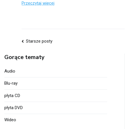
Przeczytaj więcej
Nawigacja
Starsze posty
po
Gorące tematy
wpisach
Audio
Blu-ray
płyta CD
płyta DVD
Wideo