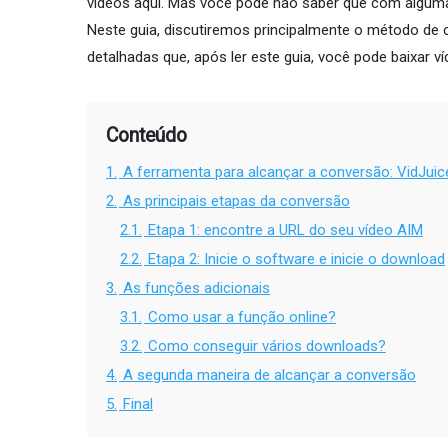
vídeos aqui. Mas você pode não saber que com algumas 
Neste guia, discutiremos principalmente o método de 
detalhadas que, após ler este guia, você pode baixar víd
Conteúdo
1.
A ferramenta para alcançar a conversão: VidJuic
2.
As principais etapas da conversão
2.1.
Etapa 1: encontre a URL do seu vídeo AIM
2.2.
Etapa 2: Inicie o software e inicie o download
3.
As funções adicionais
3.1.
Como usar a função online?
3.2.
Como conseguir vários downloads?
4.
A segunda maneira de alcançar a conversão
5.
Final