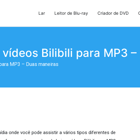
Lar
Leitor de Blu-ray
Criador de DVD
u-ray, criador de DVD e clonador de DVD
 vídeos Bilibili para MP3 
li para MP3 – Duas maneiras
ídia onde você pode assistir a vários tipos diferentes de