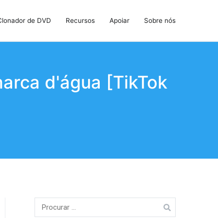
Clonador de DVD
Recursos
Apoiar
Sobre nós
arca d'água [TikTok
Procurar: