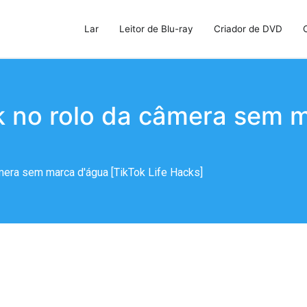
Lar
Leitor de Blu-ray
Criador de DVD
u-ray, criador de DVD e clonador de DVD
k no rolo da câmera sem m
mera sem marca d'água [TikTok Life Hacks]