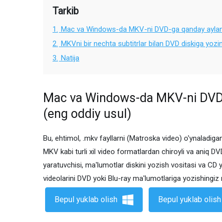
Tarkib
1.
Mac va Windows-da MKV-ni DVD-ga qanday aylant
2.
MKVni bir nechta subtitrlar bilan DVD diskiga yoz
3.
Natija
Mac va Windows-da MKV-ni DVD-
(eng oddiy usul)
Bu, ehtimol, .mkv fayllarni (Matroska video) o'ynaladig
MKV kabi turli xil video formatlardan chiroyli va aniq D
yaratuvchisi, ma'lumotlar diskini yozish vositasi va CD 
videolarini DVD yoki Blu-ray ma'lumotlariga yozishingi
Bepul yuklab olish
Bepul yuklab olish