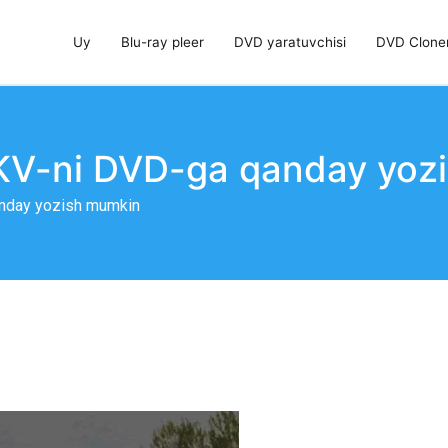
Uy
Blu-ray pleer
DVD yaratuvchisi
DVD Clone
r, DVD yaratuvchisi va DVD Cloner
V-ni DVD-ga qanday yoz
nday yozish mumkin