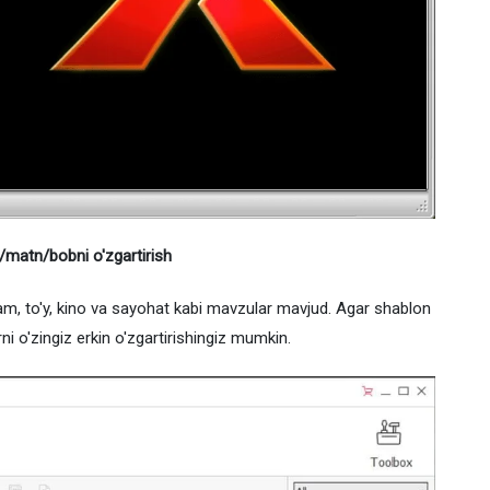
matn/bobni o'zgartirish
m, to'y, kino va sayohat kabi mavzular mavjud. Agar shablon
i o'zingiz erkin o'zgartirishingiz mumkin.