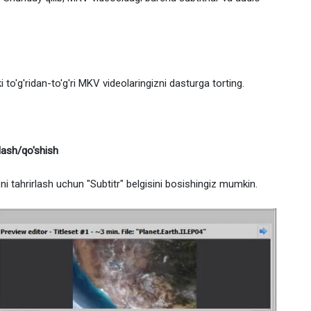
to'g'ridan-to'g'ri MKV videolaringizni dasturga torting.
lash/qo'shish
i tahrirlash uchun "Subtitr" belgisini bosishingiz mumkin.