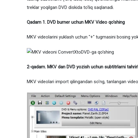
treklar yoqilgan DVD diskida to'liq saqlanadi.
Qadam 1. DVD burner uchun MKV Video qo'shing
MKV videolarini yuklash uchun "+" tugmasini bosing yoki 
2-qadam. MKV dan DVD yozish uchun subtitrlarni tahrir
MKV videolari import qilingandan so'ng, tanlangan videon