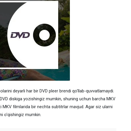
rini deyarli har bir DVD pleer brendi qo'llab-quvvatlamaydi.
 DVD diskiga yozishingiz mumkin, shuning uchun barcha MKV
zi MKV filmlarida bir nechta subtitrlar mavjud. Agar siz ularni
ni o'qishingiz mumkin.