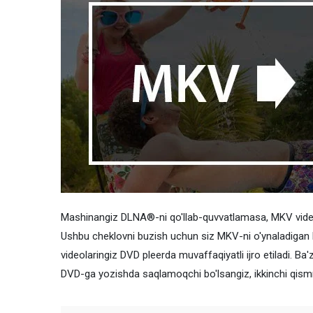
Mashinangiz DLNA®-ni qo'llab-quvvatlamasa, MKV videola
Ushbu cheklovni buzish uchun siz MKV-ni o'ynaladigan
videolaringiz DVD pleerda muvaffaqiyatli ijro etiladi. Ba'
DVD-ga yozishda saqlamoqchi bo'lsangiz, ikkinchi qism