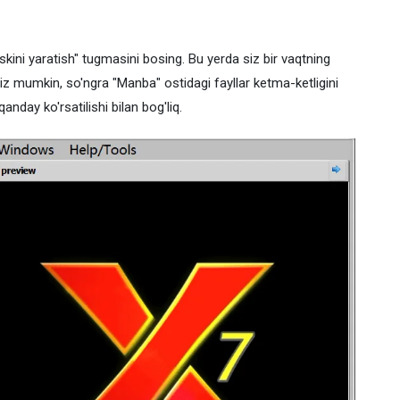
kini yaratish" tugmasini bosing. Bu yerda siz bir vaqtning
z mumkin, so'ngra "Manba" ostidagi fayllar ketma-ketligini
nday ko'rsatilishi bilan bog'liq.