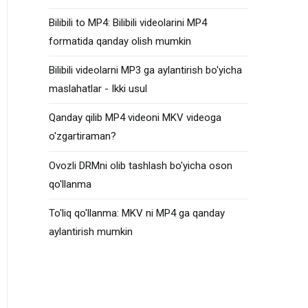
Bilibili to MP4: Bilibili videolarini MP4
formatida qanday olish mumkin
Bilibili videolarni MP3 ga aylantirish bo'yicha
maslahatlar - Ikki usul
Qanday qilib MP4 videoni MKV videoga
o'zgartiraman?
Ovozli DRMni olib tashlash bo'yicha oson
qo'llanma
To'liq qo'llanma: MKV ni MP4 ga qanday
aylantirish mumkin