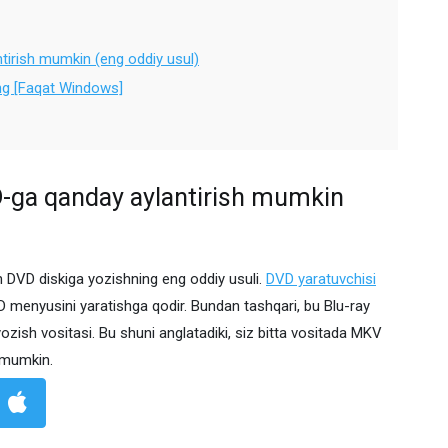
irish mumkin (eng oddiy usul)
ing [Faqat Windows]
ga qanday aylantirish mumkin
an DVD diskiga yozishning eng oddiy usuli.
DVD yaratuvchisi
VD menyusini yaratishga qodir. Bundan tashqari, bu Blu-ray
yozish vositasi. Bu shuni anglatadiki, siz bitta vositada MKV
z mumkin.