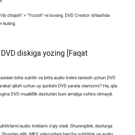
h
ib chiqish" > "Yozish"-ni bosing. DVD Creator ishlashda
n kuting.
n DVD diskiga yozing [Faqat
rasidan bitta subtitr va bitta audio trekni tanlash uchun DVD
kat qilish uchun uy qurilishi DVD yarata olamizmi? Ha, qila
'pgina DVD mualliflik dasturlari buni amalga oshira olmaydi.
itrlarni/audio treklarni o'qiy oladi. Shuningdek, dasturga
in. Shunday qilib, MKV videosidagi barcha subtitrlar va audio