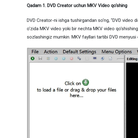
Qadam 1. DVD Creator uchun MKV Video qo'shing
DVD Creator-ni ishga tushirgandan so'ng, "DVD video dis
o'zida MKV video yoki bir nechta MKV video qo'shishingi
sozlashingiz mumkin. MKV fayllari tartibi DVD menyusi qa