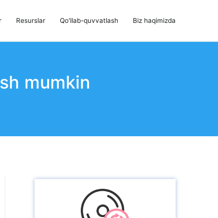
r
Resurslar
Qo'llab-quvvatlash
Biz haqimizda
ish mumkin