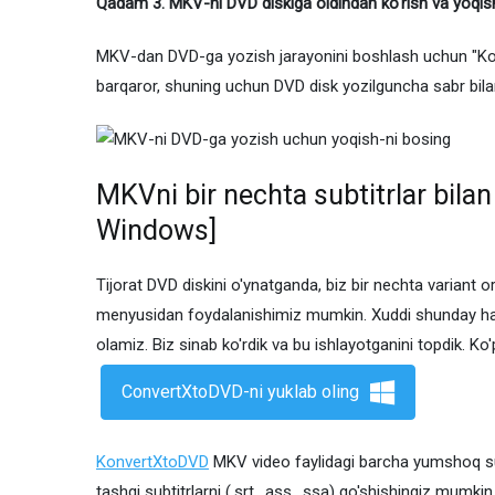
Qadam 3. MKV-ni DVD diskiga oldindan ko'rish va yoqis
MKV-dan DVD-ga yozish jarayonini boshlash uchun "Ko'r
barqaror, shuning uchun DVD disk yozilguncha sabr bila
MKVni bir nechta subtitrlar bila
Windows]
Tijorat DVD diskini o'ynatganda, biz bir nechta variant o
menyusidan foydalanishimiz mumkin. Xuddi shunday hara
olamiz. Biz sinab ko'rdik va bu ishlayotganini topdik. Ko
ConvertXtoDVD-ni yuklab oling
KonvertXtoDVD
MKV video faylidagi barcha yumshoq subt
tashqi subtitrlarni (.srt, .ass, .ssa) qo'shishingiz mumk