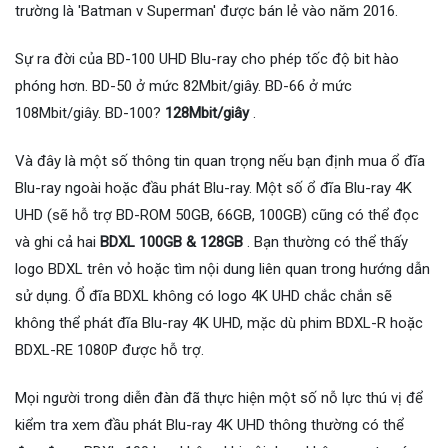
trường là 'Batman v Superman' được bán lẻ vào năm 2016.
Sự ra đời của BD-100 UHD Blu-ray cho phép tốc độ bit hào
phóng hơn. BD-50 ở mức 82Mbit/giây. BD-66 ở mức
108Mbit/giây. BD-100?
128Mbit/giây
.
Và đây là một số thông tin quan trọng nếu bạn định mua ổ đĩa
Blu-ray ngoài hoặc đầu phát Blu-ray. Một số ổ đĩa Blu-ray 4K
UHD (sẽ hỗ trợ BD-ROM 50GB, 66GB, 100GB) cũng có thể đọc
và ghi cả hai
BDXL 100GB & 128GB
. Bạn thường có thể thấy
logo BDXL trên vỏ hoặc tìm nội dung liên quan trong hướng dẫn
sử dụng. Ổ đĩa BDXL không có logo 4K UHD chắc chắn sẽ
không thể phát đĩa Blu-ray 4K UHD, mặc dù phim BDXL-R hoặc
BDXL-RE 1080P được hỗ trợ.
Mọi người trong diễn đàn đã thực hiện một số nỗ lực thú vị để
kiểm tra xem đầu phát Blu-ray 4K UHD thông thường có thể