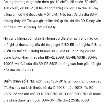
Chúng thường được bán theo gói 10 chiếc, 25 chiếc, 50 chiếc,
100 chiếc, v.v. BD-R (
B
tia
R
ecordable) có nghĩa là đĩa Blu-ray
trống chỉ có thể được ghi MỘT LẦN. Nếu bạn đã ghi đĩa BD-R
nhưng thấy 'ôi! Tôi vừa ghi nhầm thứ gì đó', thì đĩa BD-R này vẫn
có thể được sử dụng làm đế lót ly.
Nó cũng không có nghĩa là không có đĩa Blu-ray trống nào có
thể ghi lại được, loại đĩa đó được gọi là
BD-RE
, có nghĩa là
B
tia
R
VÀ
có thể ghi. Tương tự như BD-R, đĩa BD-RE cũng có các
dung lượng khác nhau như
BD-RE 25GB
,
BD-RE 50GB
, BD-RE
100GB, v.v. Giá của đĩa BD-RE 25GB thường cao hơn gấp đôi giá
của đĩa BD-R 25GB.
Điểm chính số 1.
“BD-25” hoặc “BD-50” là tên gọi chung của các
đĩa Blu-ray có kích thước tối đa là 25GB hoặc 50GB. Từ BD-
25/50 có thể ám chỉ BD-R 25GB/50GB, BD-RE 25GB/50GB hoặc
đĩa phim được ghi trước BD-ROM (Chỉ đọc) 25GB/50GB.