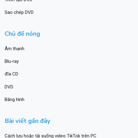
Sao chép DVD
Chủ đề nóng
Âm thanh
Blu-ray
đĩa CD
DVD
Băng hình
Bài viết gần đây
Cách lưu hoặc tải xuống video TikTok trên PC