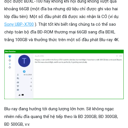
đọc được BDXL-100 hay không khi nội dung không vượt quá
khoảng 66GB (một đĩa ba nhưng dữ liệu chỉ được ghi vào hai
lớp đầu tiên). Một số đầu phát đã được xác nhận là CÓ (ví dụ:
Sony UBP-X700
). Thật tốt khi biết rằng chúng ta có thể sao
chép toàn bộ đĩa BD-ROM thương mại 66GB sang đĩa BDXL
trắng 100GB và thưởng thức trên một số đầu phát Blu-ray 4K.
Blu-ray đang hướng tới dung lượng lớn hơn. Sẽ không ngạc
nhiên nếu đĩa quang thế hệ tiếp theo là BD 200GB, BD 300GB,
BD 500GB, v.v.