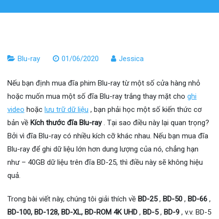
Blu-ray
01/06/2020
Jessica
Nếu bạn định mua đĩa phim Blu-ray từ một số cửa hàng nhỏ
hoặc muốn mua một số đĩa Blu-ray trắng thay mặt cho
ghi
video
hoặc
lưu trữ dữ liệu
, bạn phải học một số kiến ​​thức cơ
bản về
Kích thước đĩa Blu-ray
. Tại sao điều này lại quan trọng?
Bởi vì đĩa Blu-ray có nhiều kích cỡ khác nhau. Nếu bạn mua đĩa
Blu-ray để ghi dữ liệu lớn hơn dung lượng của nó, chẳng hạn
như – 40GB dữ liệu trên đĩa BD-25, thì điều này sẽ không hiệu
quả.
Trong bài viết này, chúng tôi giải thích về
BD-25
,
BD-50
,
BD-66
,
BD-100, BD-128, BD-XL, BD-ROM 4K UHD
,
BD-5
,
BD-9
, v.v. BD-5