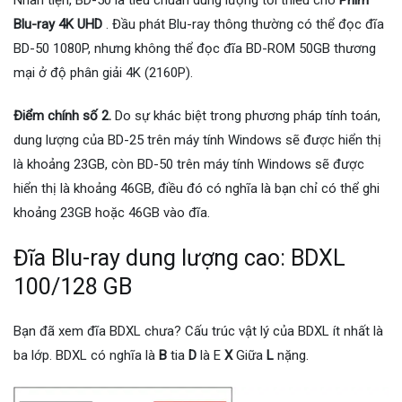
Nhân tiện, BD-50 là tiêu chuẩn dung lượng tối thiểu cho
Phim
Blu-ray 4K UHD
. Đầu phát Blu-ray thông thường có thể đọc đĩa
BD-50 1080P, nhưng không thể đọc đĩa BD-ROM 50GB thương
mại ở độ phân giải 4K (2160P).
Điểm chính số 2.
Do sự khác biệt trong phương pháp tính toán,
dung lượng của BD-25 trên máy tính Windows sẽ được hiển thị
là khoảng 23GB, còn BD-50 trên máy tính Windows sẽ được
hiển thị là khoảng 46GB, điều đó có nghĩa là bạn chỉ có thể ghi
khoảng 23GB hoặc 46GB vào đĩa.
Đĩa Blu-ray dung lượng cao: BDXL
100/128 GB
Bạn đã xem đĩa BDXL chưa? Cấu trúc vật lý của BDXL ít nhất là
ba lớp. BDXL có nghĩa là
B
tia
D
là E
X
Giữa
L
nặng.