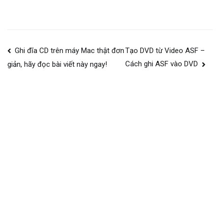
Bài
Ghi đĩa CD trên máy Mac thật đơn
Tạo DVD từ Video ASF –
Cách ghi ASF vào DVD
giản, hãy đọc bài viết này ngay!
viết
điều
hướng