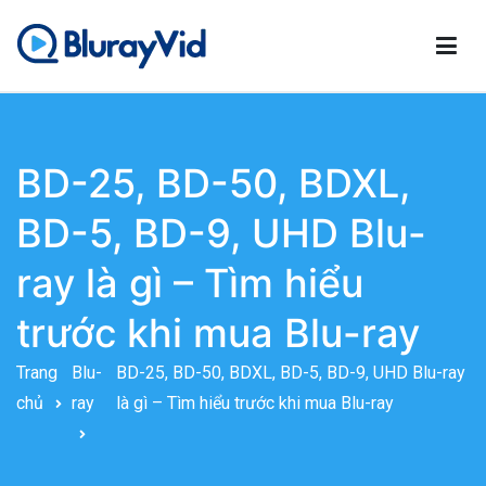
Bỏ
qua
nội
BlurayVideo
Trình phát Blu-ray, Trình tạo DVD & Trình sao chép DVD tốt nhất
dung
BD-25, BD-50, BDXL,
BD-5, BD-9, UHD Blu-
ray là gì – Tìm hiểu
trước khi mua Blu-ray
Trang
Blu-
BD-25, BD-50, BDXL, BD-5, BD-9, UHD Blu-ray
chủ
ray
là gì – Tìm hiểu trước khi mua Blu-ray