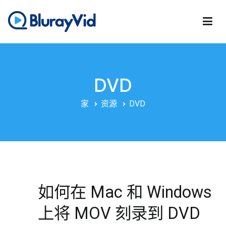
跳
至
内
蓝光影片
最佳蓝光播放器、DVD 制作器和 DVD 克隆器
容
DVD
家
资源
DVD
如何在 Mac 和 Windows
上将 MOV 刻录到 DVD