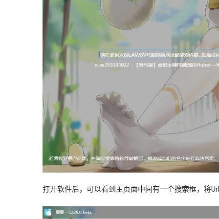
打开软件后，可以看到主页面中间有一个搜索框，将Url粘