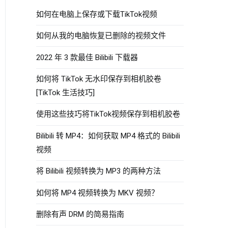
如何在电脑上保存或下载TikTok视频
如何从我的电脑恢复已删除的视频文件
2022 年 3 款最佳 Bilibili 下载器
如何将 TikTok 无水印保存到相机胶卷
[TikTok 生活技巧]
使用这些技巧将TikTok视频保存到相机胶卷
Bilibili 转 MP4：如何获取 MP4 格式的 Bilibili
视频
将 Bilibili 视频转换为 MP3 的两种方法
如何将 MP4 视频转换为 MKV 视频？
删除有声 DRM 的简易指南