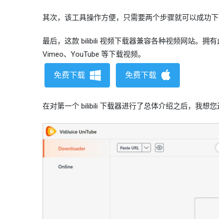
其次，该工具操作方便，只需要两个步骤就可以成功下
最后，这款 bilibili 视频下载器兼容各种视频网站。拥有
Vimeo、YouTube 等下载视频。
免费下载
免费下载
在对第一个 bilibili 下载器进行了总体介绍之后，我想您