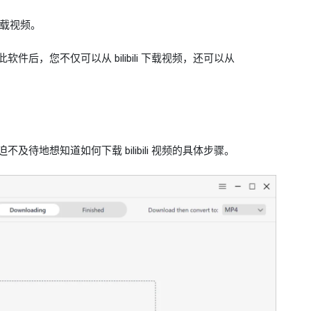
载视频。
此软件后，您不仅可以从 bilibili 下载视频，还可以从
迫不及待地想知道如何下载 bilibili 视频的具体步骤。