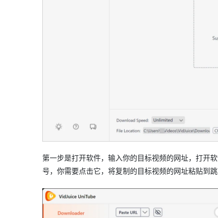
第一步是打开软件，输入你的目标视频的网址，打开软
号，你需要点击它，将复制的目标视频的网址粘贴到跳