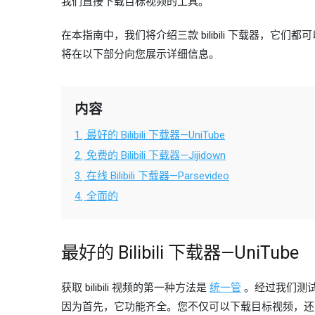
我们直接下载目标视频的工具。
在本指南中，我们将介绍三款 bilibili 下载器，它们都
将在以下部分向您展示详细信息。
内容
1.
最好的 Bilibili 下载器—UniTube
2.
免费的 Bilibili 下载器—Jijidown
3.
在线 Bilibili 下载器—Parsevideo
4.
全面的
最好的 Bilibili 下载器—UniTube
获取 bilibili 视频的第一种方法是
统一管
。经过我们测试这
因为首先，它功能齐全。您不仅可以下载目标视频，还