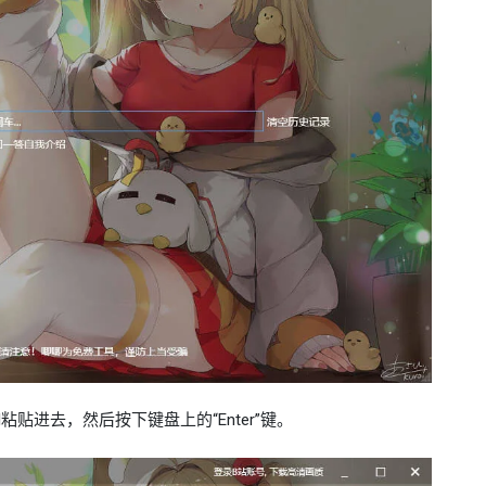
贴进去，然后按下键盘上的“Enter”键。