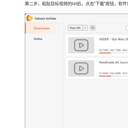
第二步，粘贴目标视频的Url后，点击“下载”按钮，软