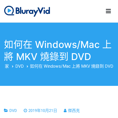
跳
至
內
藍光影片
最佳藍光播放器、DVD 製作器和 DVD 克隆器
容
如何在 Windows/Mac 上
將 MKV 燒錄到 DVD
家
DVD
如何在 Windows/Mac 上將 MKV 燒錄到 DVD
DVD
2019年10月21日
傑西克