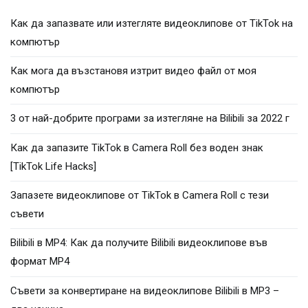
Как да запазвате или изтегляте видеоклипове от TikTok на
компютър
Как мога да възстановя изтрит видео файл от моя
компютър
3 от най-добрите програми за изтегляне на Bilibili за 2022 г
Как да запазите TikTok в Camera Roll без воден знак
[TikTok Life Hacks]
Запазете видеоклипове от TikTok в Camera Roll с тези
съвети
Bilibili в MP4: Как да получите Bilibili видеоклипове във
формат MP4
Съвети за конвертиране на видеоклипове Bilibili в MP3 –