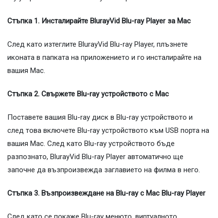
Стъпка 1. Инсталирайте BlurayVid Blu-ray Player за Mac
След като изтеглите BlurayVid Blu-ray Player, плъзнете
иконата в папката на приложението и го инсталирайте на
вашия Mac.
Стъпка 2. Свържете Blu-ray устройството с Mac
Поставете вашия Blu-ray диск в Blu-ray устройството и
след това включете Blu-ray устройството към USB порта на
вашия Mac. След като Blu-ray устройството бъде
разпознато, BlurayVid Blu-ray Player автоматично ще
започне да възпроизвежда заглавието на филма в него.
Стъпка 3. Възпроизвеждане на Blu-ray с Mac Blu-ray Player
След като се покаже Blu-ray менюто, виртуалното