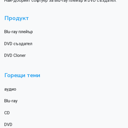
Най-добрият софтуер за Blu-ray плейър и DVD създател.
Продукт
Blu-ray плейър
DVD създател
DVD Cloner
Горещи теми
аудио
Blu-ray
CD
DVD