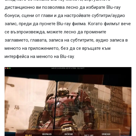
дистанционно ви позволява лесно да избирате Blu-ray
бонуси, сцени от глави и да настройвате субтитри/аудио
запис, преди да пуснете Blu-ray филма. Когато филмът вече
се възпроизвежда, можете лесно да промените
заглавието, главата, записа на субтитрите, аудио записа в
менюто на приложението, без да се връщате към
интерфейса на менюто на Blu-ray.