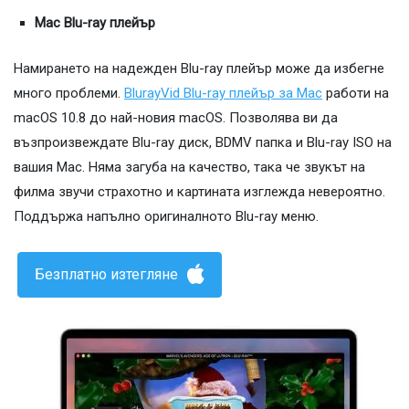
Mac Blu-ray плейър
Намирането на надежден Blu-ray плейър може да избегне
много проблеми.
BlurayVid Blu-ray плейър за Mac
работи на
macOS 10.8 до най-новия macOS. Позволява ви да
възпроизвеждате Blu-ray диск, BDMV папка и Blu-ray ISO на
вашия Mac. Няма загуба на качество, така че звукът на
филма звучи страхотно и картината изглежда невероятно.
Поддържа напълно оригиналното Blu-ray меню.
Безплатно изтегляне