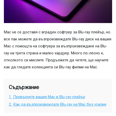
Mac не се доставя с вграден софтуер за Blu-ray плейър, но
все пак можете да възпроизвеждате Blu-ray диск на вашия
Mac с помощта на софтуера за възпроизвеждане на Blu-
ray на трета страна и малко хардуер. Много по-лесно е,
отколкото си мислите. Продължете да четете, ще научите
как да гледате колекцията си Blu-ray филми на Mac.
Съдържание
1.
Превърнете вашия Mac в Blu-ray плейър
2.
Как да възпроизвеждате Blu-ray на Mac без усилие