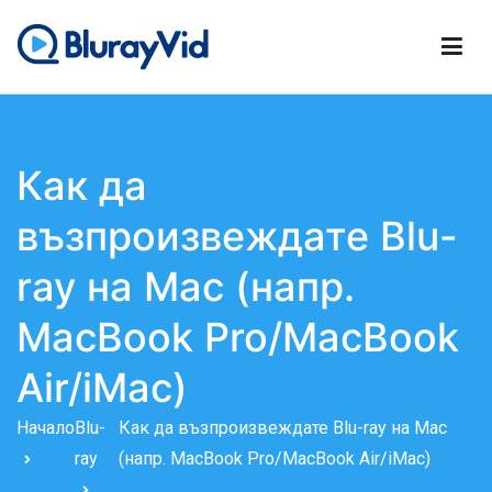
Преминете
към
съдържанието
BlurayVid
Най-добър Blu-ray плейър, DVD създател и DVD Cloner
Как да
възпроизвеждате Blu-
ray на Mac (напр.
MacBook Pro/MacBook
Air/iMac)
Начало
Blu-
Как да възпроизвеждате Blu-ray на Mac
ray
(напр. MacBook Pro/MacBook Air/iMac)