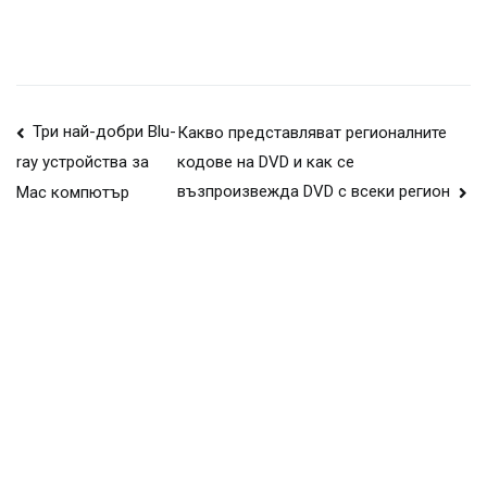
Навигация
Три най-добри Blu-
Какво представляват регионалните
кодове на DVD и как се
ray устройства за
на
възпроизвежда DVD с всеки регион
Mac компютър
публикации