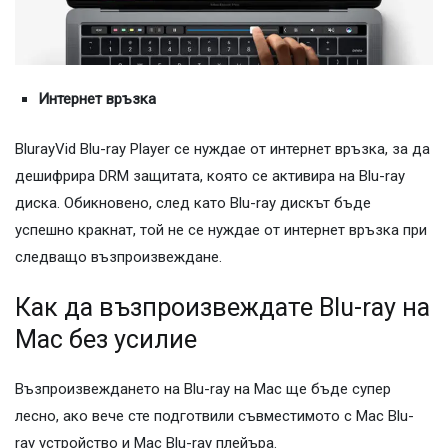
Интернет връзка
BlurayVid Blu-ray Player се нуждае от интернет връзка, за да
дешифрира DRM защитата, която се активира на Blu-ray
диска. Обикновено, след като Blu-ray дискът бъде
успешно кракнат, той не се нуждае от интернет връзка при
следващо възпроизвеждане.
Как да възпроизвеждате Blu-ray на
Mac без усилие
Възпроизвеждането на Blu-ray на Mac ще бъде супер
лесно, ако вече сте подготвили съвместимото с Mac Blu-
ray устройство и Mac Blu-ray плейъра.