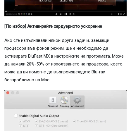
[По избор] Активирайте хардуерното ускорение
Ако сте изпълнявали някои други задачи, заемащи
процесора във фонов режим, ще е необходимо да
активирате BluFast MX в настройките на програмата. Може
да намали 20%-50% от използването на процесора, което
може да ви помогне да възпроизвеждате Blu-ray
безпроблемно на Mac.