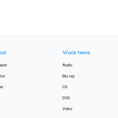
vod
Vruće teme
layer
Audio
tor
Blu-ray
er
CD
DVD
Video