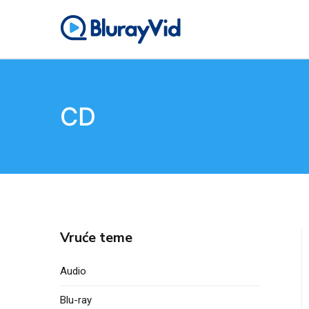
Preskoči
na
BlurayVid
Najbolji Blu-ray player,
sadržaj
CD
Vruće teme
Audio
Blu-ray