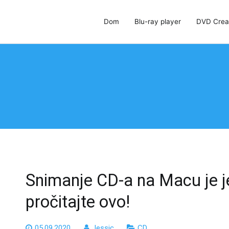
Dom
Blu-ray player
DVD Crea
 DVD Creator i DVD Cloner
Snimanje CD-a na Macu je j
pročitajte ovo!
05.09.2020
Jessic
CD