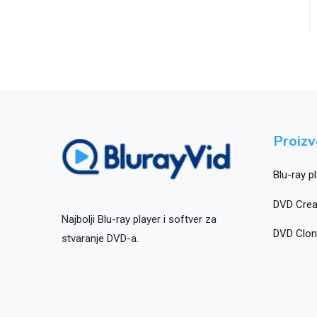
Proiz
Blu-ray p
DVD Crea
Najbolji Blu-ray player i softver za
DVD Clon
stvaranje DVD-a.