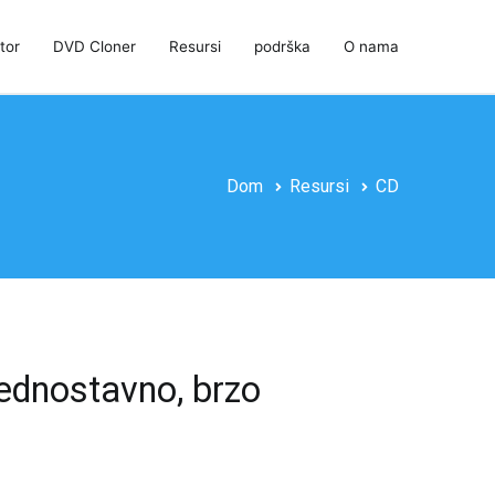
tor
DVD Cloner
Resursi
podrška
O nama
Dom
Resursi
CD
ednostavno, brzo