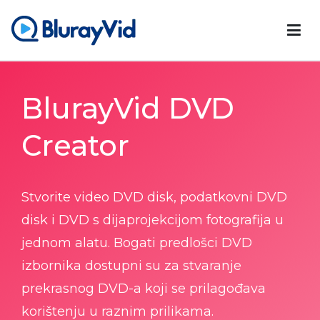
BlurayVid
Najbolji Blu-ray player, DVD Creator i DVD Cloner
BlurayVid DVD
Creator
Stvorite video DVD disk, podatkovni DVD
disk i DVD s dijaprojekcijom fotografija u
jednom alatu. Bogati predlošci DVD
izbornika dostupni su za stvaranje
prekrasnog DVD-a koji se prilagođava
korištenju u raznim prilikama.