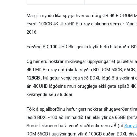
Margir myndu líka spyrja hversu mörg GB 4K BD-ROM kvi
Fyrsti 100GB 4K UltraHD Blu-ray diskurinn sem er fáanl
2016.
Fæðing BD-100 UHD Blu-geisla leyfir betri bitahraða. 
Og hér eru nokkrar mikilvægar upplýsingar ef þú ætlar að
4K UHD Blu-ray drif (skuta styðja BD-ROM 50GB, 66GB, 
128GB
. Þú getur venjulega séð BDXL lógóið á skelinni 
án 4K UHD lógósins mun örugglega ekki geta spilað 4
kvikmyndir séu studdar.
Fólk á spjallborðinu hefur gert nokkrar áhugaverðar tilra
lesið BDXL-100 að innihaldið fari ekki yfir ca 66GB (þrífa
Sumir leikmenn hafa verið staðfestir sem JÁ (td
Sony 
ROM 66GB í auglýsingum yfir á 100GB auðan BDXL disk