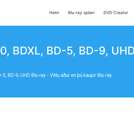
Heim
Blu-ray spilari
DVD Creator
 DVD Creator og DVD Cloner
, BDXL, BD-5, BD-9, UHD 
, BD-9, UHD Blu-ray - Vittu áður en þú kaupir Blu-ray