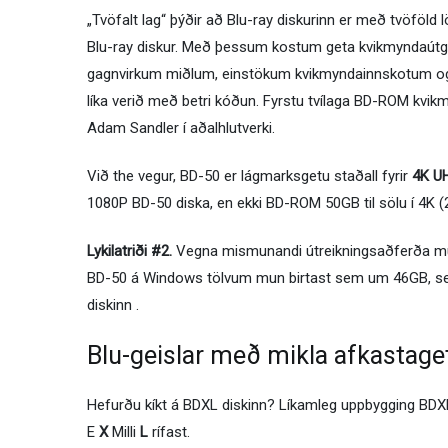
„Tvöfalt lag“ þýðir að Blu-ray diskurinn er með tvöföld
Blu-ray diskur. Með þessum kostum geta kvikmyndaútgef
gagnvirkum miðlum, einstökum kvikmyndainnskotum og hl
líka verið með betri kóðun. Fyrstu tvílaga BD-ROM kvik
Adam Sandler í aðalhlutverki.
Við the vegur, BD-50 er lágmarksgetu staðall fyrir
4K UH
1080P BD-50 diska, en ekki BD-ROM 50GB til sölu í 4K 
Lykilatriði #2.
Vegna mismunandi útreikningsaðferða m
BD-50 á Windows tölvum mun birtast sem um 46GB, se
diskinn .
Blu-geislar með mikla afkastag
Hefurðu kíkt á BDXL diskinn? Líkamleg uppbygging BDXL
E
X
Milli
L
rífast.