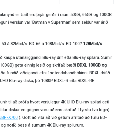
kmynd er. Það eru þrjár gerðir í raun: 50GB, 66GB og 100GB.
egur í verslun var 'Batman v Superman' sem seldur var árið
BD-50 á 82Mbit/s. BD-66 á 108Mbit/s. BD-100?
128Mbit/s
.
 kaupa utanáliggjandi Blu-ray drif eða Blu-ray spilara. Sumir
100GB) geta einnig lesið og skrifað bæði
BDXL 100GB og
eða fundið viðeigandi efni í notendahandbókinni. BDXL drifið
K UHD Blu-ray diska, þó 1080P BDXL-R eða BDXL-RE
unir til að prófa hvort venjulegur 4K UHD Blu-ray spilari geti
ldur diskur en gögnin voru aðeins skrifuð í fyrstu tvö lögin) .
UBP-X700
). Gott að vita að við getum afritað að fullu BD-
 og notið þess á sumum 4K Blu-ray spilurum.