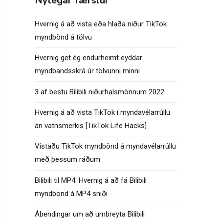
Nýlegar færslur
Hvernig á að vista eða hlaða niður TikTok
myndbönd á tölvu
Hvernig get ég endurheimt eyddar
myndbandsskrá úr tölvunni minni
3 af bestu Bilibili niðurhalsmönnum 2022
Hvernig á að vista TikTok í myndavélarrúllu
án vatnsmerkis [TikTok Life Hacks]
Vistaðu TikTok myndbönd á myndavélarrúllu
með þessum ráðum
Bilibili til MP4: Hvernig á að fá Bilibili
myndbönd á MP4 sniði
Ábendingar um að umbreyta Bilibili