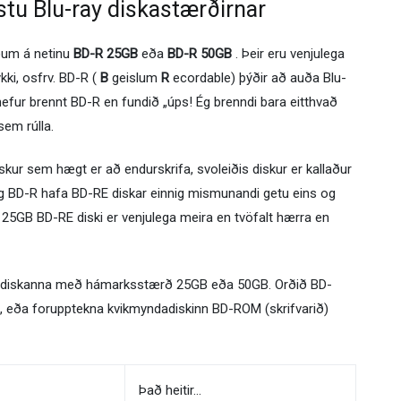
tu Blu-ray diskastærðirnar
íðum á netinu
BD-R 25GB
eða
BD-R 50GB
. Þeir eru venjulega
ykki, osfrv. BD-R (
B
geislum
R
ecordable) þýðir að auða Blu-
hefur brennt BD-R en fundið „úps! Ég brenndi bara eitthvað
sem rúlla.
skur sem hægt er að endurskrifa, svoleiðis diskur er kallaður
og BD-R hafa BD-RE diskar einnig mismunandi getu eins og
25GB BD-RE diski er venjulega meira en tvöfalt hærra en
ay diskanna með hámarksstærð 25GB eða 50GB. Orðið BD-
 eða forupptekna kvikmyndadiskinn BD-ROM (skrifvarið)
Það heitir…