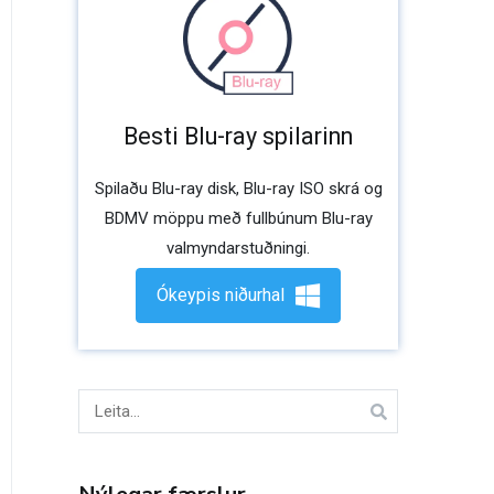
Besti Blu-ray spilarinn
Spilaðu Blu-ray disk, Blu-ray ISO skrá og
BDMV möppu með fullbúnum Blu-ray
valmyndarstuðningi.
Ókeypis niðurhal
Leita
að: