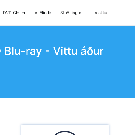
DVD Cloner
Auðlindir
Stuðningur
Um okkur
Blu-ray - Vittu áður