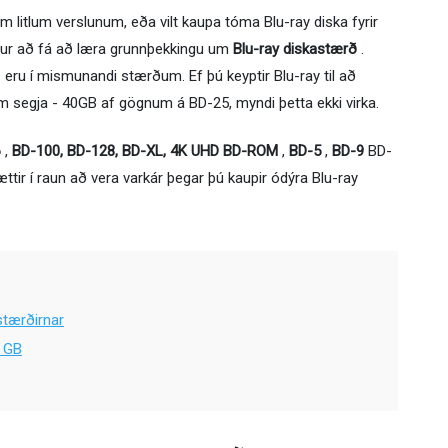
m litlum verslunum, eða vilt kaupa tóma Blu-ray diska fyrir
ður að fá að læra grunnþekkingu um
Blu-ray diskastærð
.
eru í mismunandi stærðum. Ef þú keyptir Blu-ray til að
 segja - 40GB af gögnum á BD-25, myndi þetta ekki virka.
6
,
BD-100, BD-128, BD-XL, 4K UHD BD-ROM
,
BD-5
,
BD-9
BD-
ttir í raun að vera varkár þegar þú kaupir ódýra Blu-ray
stærðirnar
8 GB