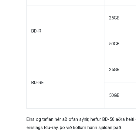
25GB
BD-R
50GB
25GB
BD-RE
50GB
Eins og taflan hér að ofan sýnir, hefur BD-50 aðra heiti
einslags Blu-ray, þó við köllum hann sjaldan það.