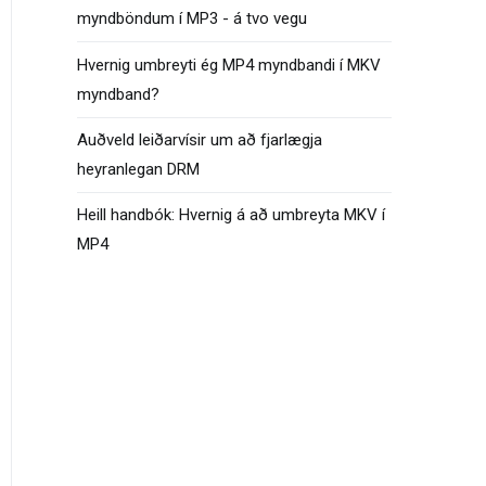
myndböndum í MP3 - á tvo vegu
Hvernig umbreyti ég MP4 myndbandi í MKV
myndband?
Auðveld leiðarvísir um að fjarlægja
heyranlegan DRM
Heill handbók: Hvernig á að umbreyta MKV í
MP4