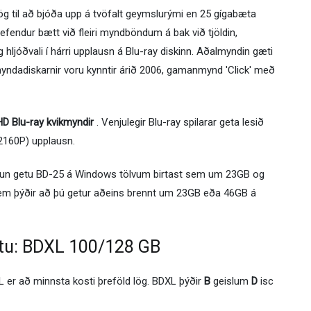
 lög til að bjóða upp á tvöfalt geymslurými en 25 gígabæta
endur bætt við fleiri myndböndum á bak við tjöldin,
jóðvali í hárri upplausn á Blu-ray diskinn. Aðalmyndin gæti
myndadiskarnir voru kynntir árið 2006, gamanmynd 'Click' með
D Blu-ray kvikmyndir
. Venjulegir Blu-ray spilarar geta lesið
(2160P) upplausn.
un getu BD-25 á Windows tölvum birtast sem um 23GB og
m þýðir að þú getur aðeins brennt um 23GB eða 46GB á
etu: BDXL 100/128 GB
 er að minnsta kosti þreföld lög. BDXL þýðir
B
geislum
D
isc