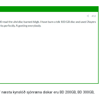
t ef næsta kynslóð sjónræna diskar eru BD 200GB, BD 300GB,