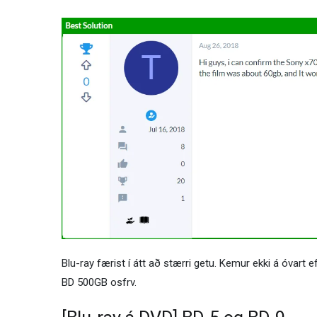
Blu-ray færist í átt að stærri getu. Kemur ekki á óvar
BD 500GB osfrv.