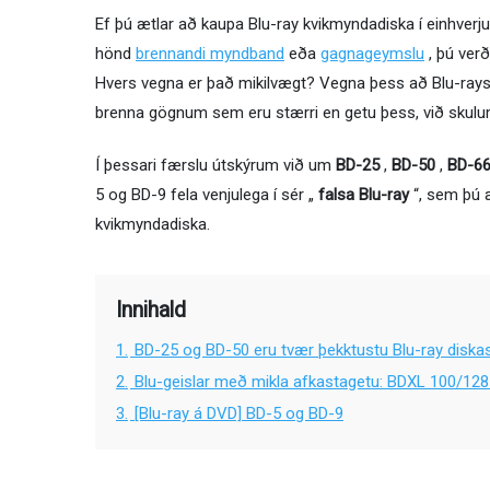
Ef þú ætlar að kaupa Blu-ray kvikmyndadiska í einhverju
hönd
brennandi myndband
eða
gagnageymslu
, þú ver
Hvers vegna er það mikilvægt? Vegna þess að Blu-rays 
brenna gögnum sem eru stærri en getu þess, við skulum
Í þessari færslu útskýrum við um
BD-25
,
BD-50
,
BD-6
5 og BD-9 fela venjulega í sér „
falsa Blu-ray
“, sem þú æ
kvikmyndadiska.
Innihald
1.
BD-25 og BD-50 eru tvær þekktustu Blu-ray diska
2.
Blu-geislar með mikla afkastagetu: BDXL 100/12
3.
[Blu-ray á DVD] BD-5 og BD-9