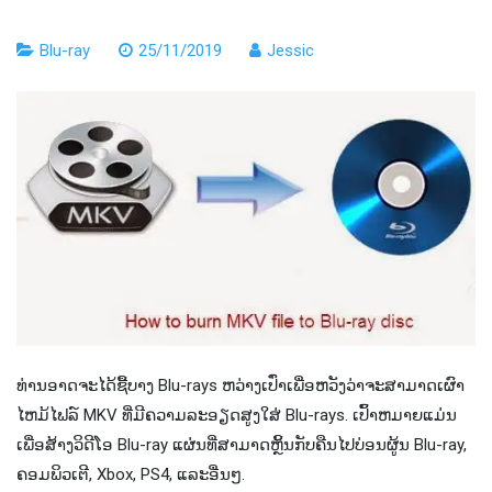
Blu-ray
25/11/2019
Jessic
ທ່ານອາດຈະໄດ້ຊື້ບາງ Blu-rays ຫວ່າງເປົ່າເພື່ອຫວັງວ່າຈະສາມາດເຜົາ
ໄຫມ້ໄຟລ໌ MKV ທີ່ມີຄວາມລະອຽດສູງໃສ່ Blu-rays. ເປົ້າ​ຫມາຍ​ແມ່ນ​
ເພື່ອ​ສ້າງ​ວິ​ດີ​ໂອ Blu​-ray ແຜ່ນ​ທີ່​ສາ​ມາດ​ຫຼິ້ນ​ກັບ​ຄືນ​ໄປ​ບ່ອນ​ຜູ້ນ Blu​-ray​,
ຄອມ​ພິວ​ເຕີ​, Xbox​, PS4​, ແລະ​ອື່ນໆ​.