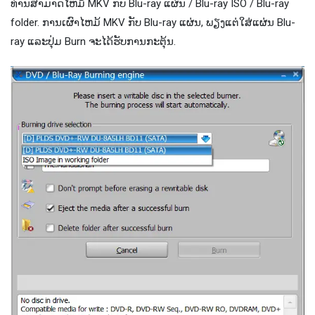
ທ່ານ​ສາ​ມາດ​ໄຫມ້ MKV ກັບ Blu​-ray ແຜ່ນ / Blu​-ray ISO / Blu​-ray
folder​. ການ​ເຜົາ​ໄຫມ້ MKV ກັບ Blu​-ray ແຜ່ນ​, ພຽງ​ແຕ່​ໃສ່​ແຜ່ນ Blu​-
ray ແລະ​ປຸ່ມ Burn ຈະ​ໄດ້​ຮັບ​ການ​ກະ​ຕຸ້ນ​.