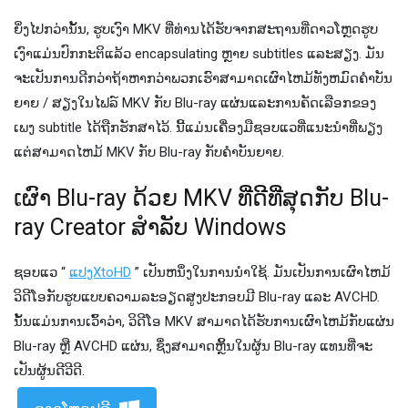
ຍິ່ງ​ໄປ​ກວ່າ​ນັ້ນ​, ຮູບ​ເງົາ MKV ທີ່​ທ່ານ​ໄດ້​ຮັບ​ຈາກ​ສະ​ຖານ​ທີ່​ດາວ​ໂຫຼດ​ຮູບ​
ເງົາ​ແມ່ນ​ປົກ​ກະ​ຕິ​ແລ້ວ encapsulating ຫຼາຍ subtitles ແລະ​ສຽງ​. ມັນ​
ຈະ​ເປັນ​ການ​ດີກ​ວ່າ​ຖ້າ​ຫາກ​ວ່າ​ພວກ​ເຮົາ​ສາ​ມາດ​ເຜົາ​ໄຫມ້​ທັງ​ຫມົດ​ຄໍາ​ບັນ​
ຍາຍ / ສຽງ​ໃນ​ໄຟລ​໌ MKV ກັບ Blu​-ray ແຜ່ນ​ແລະ​ການ​ຄັດ​ເລືອກ​ຂອງ​
ເພງ subtitle ໄດ້​ຖືກ​ຮັກ​ສາ​ໄວ້​. ນີ້​ແມ່ນ​ເຄື່ອງ​ມື​ຊອບ​ແວ​ທີ່​ແນະ​ນໍາ​ທີ່​ພຽງ​
ແຕ່​ສາ​ມາດ​ໄຫມ້ MKV ກັບ Blu​-ray ກັບ​ຄໍາ​ບັນ​ຍາຍ​.
ເຜົາ Blu-ray ດ້ວຍ MKV ທີ່ດີທີ່ສຸດກັບ Blu-
ray Creator ສໍາລັບ Windows
ຊອບ​ແວ “
ແປງXtoHD
” ເປັນ​ຫນຶ່ງ​ໃນ​ການ​ນໍາ​ໃຊ້​. ມັນ​ເປັນ​ການ​ເຜົາ​ໄຫມ້​
ວິ​ດີ​ໂອ​ກັບ​ຮູບ​ແບບ​ຄວາມ​ລະ​ອຽດ​ສູງ​ປະ​ກອບ​ມີ Blu​-ray ແລະ AVCHD​.
ນັ້ນ​ແມ່ນ​ການ​ເວົ້າ​ວ່າ​, ວິ​ດີ​ໂອ MKV ສາ​ມາດ​ໄດ້​ຮັບ​ການ​ເຜົາ​ໄຫມ້​ກັບ​ແຜ່ນ
Blu​-ray ຫຼື AVCHD ແຜ່ນ​, ຊຶ່ງ​ສາ​ມາດ​ຫຼິ້ນ​ໃນ​ຜູ້ນ Blu​-ray ແທນ​ທີ່​ຈະ​
ເປັນ​ຜູ້ນ​ດີ​ວີ​ດີ​.