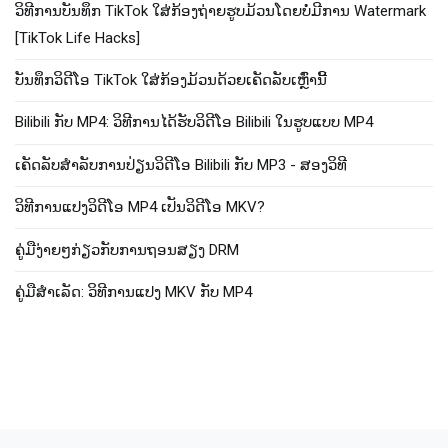
ວິທີການບັນທຶກ TikTok ໃສ່ກ້ອງຖ່າຍຮູບມ້ວນໂດຍບໍ່ມີການ Watermark
[TikTok Life Hacks]
ບັນທຶກວິດີໂອ TikTok ໃສ່ກ້ອງມ້ວນດ້ວຍເຄັດລັບເຫຼົ່ານີ້
Bilibili ກັບ MP4​: ວິ​ທີ​ການ​ໄດ້​ຮັບ​ວິ​ດີ​ໂອ Bilibili ໃນ​ຮູບ​ແບບ MP4​
ເຄັດ​ລັບ​ສໍາ​ລັບ​ການ​ປ່ຽນ​ວິ​ດີ​ໂອ Bilibili ກັບ MP3 - ສອງ​ວິ​ທີ​
ວິ​ທີ​ການ​ແປງ​ວິ​ດີ​ໂອ MP4 ເປັນ​ວິ​ດີ​ໂອ MKV​?
ຄູ່ມືງ່າຍໆກ່ຽວກັບການຖອນສຽງ DRM
ຄູ່​ມື​ສໍາ​ເລັດ​: ວິ​ທີ​ການ​ແປງ MKV ກັບ MP4​