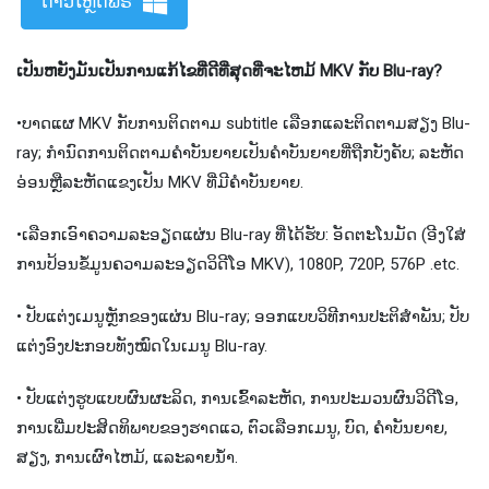
ດາວໂຫຼດຟຣີ
ເປັນຫຍັງມັນເປັນການແກ້ໄຂທີ່ດີທີ່ສຸດທີ່ຈະໄຫມ້ MKV ກັບ Blu-ray?
•​ບາດ​ແຜ MKV ກັບ​ການ​ຕິດ​ຕາມ subtitle ເລືອກ​ແລະ​ຕິດ​ຕາມ​ສຽງ Blu​-
ray​; ກໍານົດການຕິດຕາມຄໍາບັນຍາຍເປັນຄໍາບັນຍາຍທີ່ຖືກບັງຄັບ; ລະຫັດ
ອ່ອນຫຼືລະຫັດແຂງເປັນ MKV ທີ່ມີຄໍາບັນຍາຍ.
•​ເລືອກ​ເອົາ​ຄວາມ​ລະ​ອຽດ​ແຜ່ນ Blu​-ray ທີ່​ໄດ້​ຮັບ​: ອັດ​ຕະ​ໂນ​ມັດ (ອີງ​ໃສ່​
ການ​ປ້ອນ​ຂໍ້​ມູນ​ຄວາມ​ລະ​ອຽດ​ວິ​ດີ​ໂອ MKV​)​, 1080P​, 720P​, 576P .etc.
• ປັບແຕ່ງເມນູຫຼັກຂອງແຜ່ນ Blu-ray; ອອກແບບວິທີການປະຕິສໍາພັນ; ປັບ
ແຕ່ງອົງປະກອບທັງໝົດໃນເມນູ Blu-ray.
• ປັບແຕ່ງຮູບແບບຜົນຜະລິດ, ການເຂົ້າລະຫັດ, ການປະມວນຜົນວິດີໂອ,
ການເພີ່ມປະສິດທິພາບຂອງຮາດແວ, ຕົວເລືອກເມນູ, ບົດ, ຄໍາບັນຍາຍ,
ສຽງ, ການເຜົາໄຫມ້, ແລະລາຍນໍ້າ.