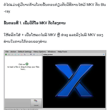
ຕໍ່​ໄປ​ແມ່ນ​ຄູ່​ມື​ບາດ​ກ້າວ​ໂດຍ​ຂັ້ນ​ຕອນ​ກ່ຽວ​ກັບ​ວິ​ທີ​ການ​ໄຫມ້ MKV ກັບ Blu​
-ray​.
ຂັ້ນ​ຕອນ​ທີ 1. ເພີ່ມ​ວິ​ດີ​ໂອ MKV ກັບ​ໂຄງ​ການ​
ໃຫ້​ຄລິກ​ໃສ່ + ເພື່ອ​ໂຫລດ​ໄຟລ​໌ MKV ຫຼື drag ແລະ​ລົງ​ໄຟລ​໌ MKV ຂອງ​
ທ່ານ​ໃນ​ການ​ໂຕ້​ຕອບ​ຂອງ​ທ່ານ​.