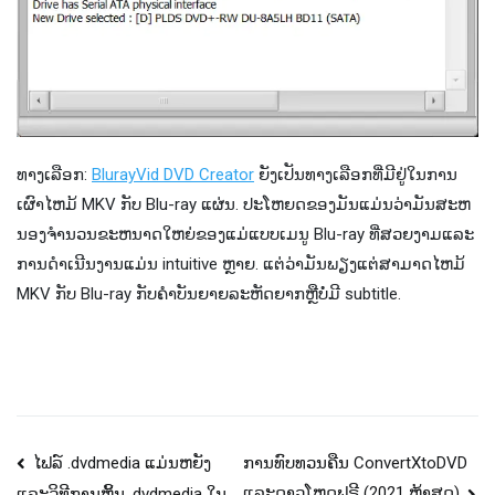
ທາງເລືອກ:
BlurayVid DVD Creator
ຍັງ​ເປັນ​ທາງ​ເລືອກ​ທີ່​ມີ​ຢູ່​ໃນ​ການ​
ເຜົາ​ໄຫມ້ MKV ກັບ Blu​-ray ແຜ່ນ​. ປະ​ໂຫຍດ​ຂອງ​ມັນ​ແມ່ນ​ວ່າ​ມັນ​ສະ​ຫ
ນອງ​ຈໍາ​ນວນ​ຂະ​ຫນາດ​ໃຫຍ່​ຂອງ​ແມ່​ແບບ​ເມ​ນູ Blu​-ray ທີ່​ສວຍ​ງາມ​ແລະ​
ການ​ດໍາ​ເນີນ​ງານ​ແມ່ນ intuitive ຫຼາຍ​. ແຕ່​ວ່າ​ມັນ​ພຽງ​ແຕ່​ສາ​ມາດ​ໄຫມ້
MKV ກັບ Blu​-ray ກັບ​ຄໍາ​ບັນ​ຍາຍ​ລະ​ຫັດ​ຍາກ​ຫຼື​ບໍ່​ມີ subtitle​.
Post
ໄຟລ໌ .dvdmedia ແມ່ນຫຍັງ
ການທົບທວນຄືນ ConvertXtoDVD
ແລະດາວໂຫຼດຟຣີ (2021 ຫຼ້າສຸດ)
ແລະວິທີການຫຼິ້ນ .dvdmedia ໃນ