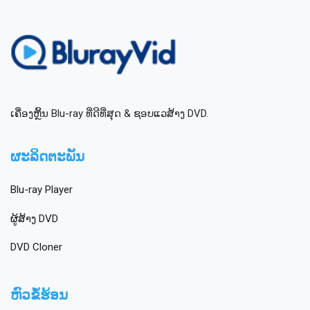
ເຄື່ອງຫຼິ້ນ Blu-ray ທີ່ດີທີ່ສຸດ & ຊອບແວສ້າງ DVD.
ຜະລິດຕະພັນ
Blu-ray Player
ຜູ້ສ້າງ DVD
DVD Cloner
ຫົວຂໍ້ຮ້ອນ