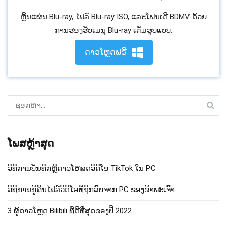
ຫຼິ້ນແຜ່ນ Blu-ray, ໄຟລ໌ Blu-ray ISO, ແລະໂຟນເດີ BDMV ດ້ວຍ
ການຮອງຮັບເມນູ Blu-ray ເຕັມຮູບແບບ.
ດາວໂຫຼດຟຣີ
ຊອກ
ຫາ:
ໂພສຫຼ້າສຸດ
ວິທີການບັນທຶກຫຼືດາວໂຫລດວິດີໂອ TikTok ໃນ PC
ວິ​ທີ​ການ​ກູ້​ຄືນ​ໄຟລ​໌​ວິ​ດີ​ໂອ​ທີ່​ຖືກ​ລົບ​ຈາກ PC ຂອງ​ຂ້າ​ພະ​ເຈົ້າ​
3 ຜູ້ດາວໂຫຼດ Bilibili ທີ່ດີທີ່ສຸດຂອງປີ 2022