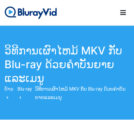
ຂ້າມ
ໄປ
ຫາ
BlurayVid
ເຄື່ອງຫຼິ້ນ Blu-ray ທີ່ດີທີ່ສຸດ, DVD Creator & DVD Cloner
ເນື້ອຫາ
ວິ​ທີ​ການ​ເຜົາ​ໄຫມ້ MKV ກັບ
Blu​-ray ດ້ວຍ​ຄໍາ​ບັນ​ຍາຍ​
ແລະ​ເມ​ນູ​
ບ້ານ
Blu-ray
ວິ​ທີ​ການ​ເຜົາ​ໄຫມ້ MKV ກັບ Blu​-ray ດ້ວຍ​ຄໍາ​ບັນ​
ຍາຍ​ແລະ​ເມ​ນູ​