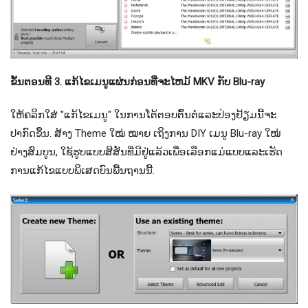
ຂັ້ນ​ຕອນ​ທີ 3. ແກ້​ໄຂ​ເມ​ນູ​ແຜ່ນ​ກ່ອນ​ທີ່​ຈະ​ໄຫມ້ MKV ກັບ Blu​-ray​
ໃຫ້ຄລິກໃສ່ "ແກ້ໄຂເມນູ" ໃນການໂຕ້ຕອບຕົ້ນຕໍແລະປ່ອງຢ້ຽມນີ້ຈະ
ປາກົດຂຶ້ນ. ສ້າງ Theme ໃໝ່ ໝາຍ ເຖິງການ DIY ເມນູ Blu-ray ໃໝ່
ຢ່າງສົມບູນ, ໃຊ້ຮູບແບບສີສັນທີ່ມີຢູ່ແລ້ວເພື່ອເລືອກແມ່ແບບແລະເຮັດ
ການແກ້ໄຂແບບພິເສດບົນພື້ນຖານນີ້.