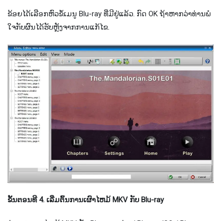
ຂ້ອຍໄດ້ເລືອກຫົວຂໍ້ເມນູ Blu-ray ທີ່ມີຢູ່ແລ້ວ. ກົດ OK ຖ້າ​ຫາກ​ວ່າ​ທ່ານ​ພໍ​
ໃຈ​ກັບ​ຜົນ​ໄດ້​ຮັບ​ຫຼັງ​ຈາກ​ການ​ແກ້​ໄຂ​.
ຂັ້ນ​ຕອນ​ທີ 4. ເລີ່ມ​ຕົ້ນ​ການ​ເຜົາ​ໄຫມ້ MKV ກັບ Blu​-ray​