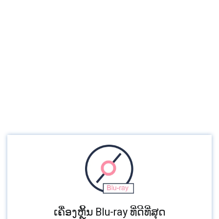
ເຄື່ອງຫຼິ້ນ Blu-ray ທີ່ດີທີ່ສຸດ