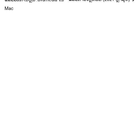
navigation
Mac