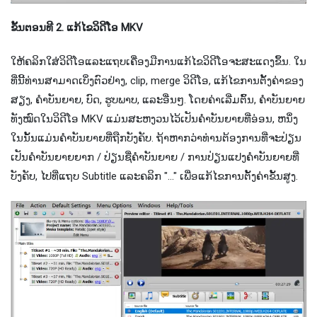
ຂັ້ນ​ຕອນ​ທີ 2. ແກ້​ໄຂ​ວິ​ດີ​ໂອ MKV​
ໃຫ້ຄລິກໃສ່ວິດີໂອແລະແຖບເຄື່ອງມືການແກ້ໄຂວິດີໂອຈະສະແດງຂຶ້ນ. ໃນ​
ທີ່​ນີ້​ທ່ານ​ສາ​ມາດ​ເບິ່ງ​ຕົວ​ຢ່າງ​, clip​, merge ວິ​ດີ​ໂອ​, ແກ້​ໄຂ​ການ​ຕັ້ງ​ຄ່າ​ຂອງ​
ສຽງ​, ຄໍາ​ບັນ​ຍາຍ​, ບົດ​, ຮູບ​ພາບ​, ແລະ​ອື່ນໆ​. ໂດຍຄ່າເລີ່ມຕົ້ນ, ຄໍາບັນຍາຍ
ທັງໝົດໃນວິດີໂອ MKV ແມ່ນສະຫງວນໄວ້ເປັນຄໍາບັນຍາຍທີ່ອ່ອນ, ຫນຶ່ງ
ໃນນັ້ນແມ່ນຄໍາບັນຍາຍທີ່ຖືກບັງຄັບ. ຖ້າ​ຫາກ​ວ່າ​ທ່ານ​ຕ້ອງ​ການ​ທີ່​ຈະ​ປ່ຽນ​
ເປັນ​ຄໍາ​ບັນ​ຍາຍ​ຍາກ / ປ່ຽນ​ຊື່​ຄໍາ​ບັນ​ຍາຍ / ການ​ປ່ຽນ​ແປງ​ຄໍາ​ບັນ​ຍາຍ​ທີ່​
ບັງ​ຄັບ​, ໄປ​ທີ່​ແຖບ Subtitle ແລະ​ຄລິກ "…​" ເພື່ອ​ແກ້​ໄຂ​ການ​ຕັ້ງ​ຄ່າ​ຂັ້ນ​ສູງ​.