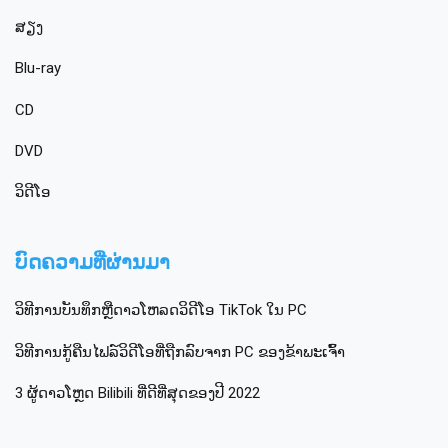
ສຽງ
Blu-ray
CD
DVD
ວິດີໂອ
ບົດຄວາມທີ່ຜ່ານມາ
ວິທີການບັນທຶກຫຼືດາວໂຫລດວິດີໂອ TikTok ໃນ PC
ວິ​ທີ​ການ​ກູ້​ຄືນ​ໄຟລ​໌​ວິ​ດີ​ໂອ​ທີ່​ຖືກ​ລົບ​ຈາກ PC ຂອງ​ຂ້າ​ພະ​ເຈົ້າ​
3 ຜູ້ດາວໂຫຼດ Bilibili ທີ່ດີທີ່ສຸດຂອງປີ 2022